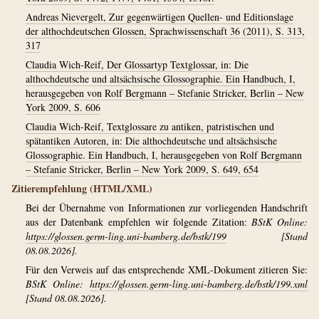
Andreas Nievergelt, Zur gegenwärtigen Quellen- und Editionslage
der althochdeutschen Glossen, Sprachwissenschaft 36 (2011), S. 313,
317
Claudia Wich-Reif, Der Glossartyp Textglossar, in: Die
althochdeutsche und altsächsische Glossographie. Ein Handbuch, I,
herausgegeben von Rolf Bergmann – Stefanie Stricker, Berlin – New
York 2009, S. 606
Claudia Wich-Reif, Textglossare zu antiken, patristischen und
spätantiken Autoren, in: Die althochdeutsche und altsächsische
Glossographie. Ein Handbuch, I, herausgegeben von Rolf Bergmann
– Stefanie Stricker, Berlin – New York 2009, S. 649, 654
Zitierempfehlung (HTML/XML)
Bei der Übernahme von Informationen zur vorliegenden Handschrift
aus der Datenbank empfehlen wir folgende Zitation:
BStK Online:
https://glossen.germ-ling.uni-bamberg.de/bstk/199
[Stand
08.08.2026].
Für den Verweis auf das entsprechende XML-Dokument zitieren Sie:
BStK Online:
https://glossen.germ-ling.uni-bamberg.de/bstk/199.xml
[Stand 08.08.2026].