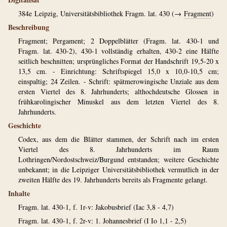
384e
Leipzig, Universitätsbibliothek Fragm. lat. 430 (→
Fragment
)
Beschreibung
Fragment; Pergament; 2 Doppelblätter (Fragm. lat. 430-1 und
Fragm. lat. 430-2), 430-1 vollständig erhalten, 430-2 eine Hälfte
seitlich beschnitten; ursprüngliches Format der Handschrift 19,5-20 x
13,5 cm. - Einrichtung: Schriftspiegel 15,0 x 10,0-10,5 cm;
einspaltig; 24 Zeilen. - Schrift: spätmerowingische Unziale aus dem
ersten Viertel des 8. Jahrhunderts; althochdeutsche Glossen in
frühkarolingischer Minuskel aus dem letzten Viertel des 8.
Jahrhunderts.
Geschichte
Codex, aus dem die Blätter stammen, der Schrift nach im ersten
Viertel des 8. Jahrhunderts im Raum
Lothringen/Nordostschweiz/Burgund entstanden; weitere Geschichte
unbekannt; in die Leipziger Universitätsbibliothek vermutlich in der
zweiten Hälfte des 19. Jahrhunderts bereits als Fragmente gelangt.
Inhalte
Fragm. lat. 430-1, f. 1r-v: Jakobusbrief (Iac 3,8 - 4,7)
Fragm. lat. 430-1, f. 2r-v: 1. Johannesbrief (I Io 1,1 - 2,5)