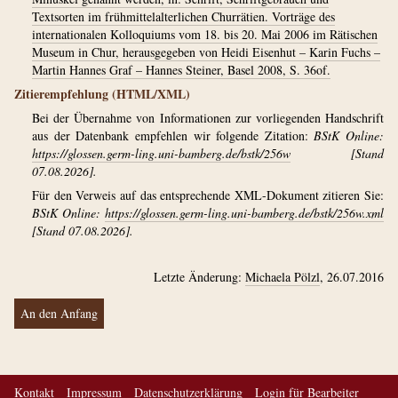
Textsorten im frühmittelalterlichen Churrätien. Vorträge des
internationalen Kolloquiums vom 18. bis 20. Mai 2006 im Rätischen
Museum in Chur, herausgegeben von Heidi Eisenhut – Karin Fuchs –
Martin Hannes Graf – Hannes Steiner, Basel 2008, S. 36of.
Zitierempfehlung (HTML/XML)
Bei der Übernahme von Informationen zur vorliegenden Handschrift
aus der Datenbank empfehlen wir folgende Zitation:
BStK Online:
https://glossen.germ-ling.uni-bamberg.de/bstk/256w
[Stand
07.08.2026].
Für den Verweis auf das entsprechende XML-Dokument zitieren Sie:
BStK Online:
https://glossen.germ-ling.uni-bamberg.de/bstk/256w.xml
[Stand 07.08.2026].
Letzte Änderung:
Michaela Pölzl
, 26.07.2016
An den Anfang
Kontakt
Impressum
Datenschutzerklärung
Login für Bearbeiter