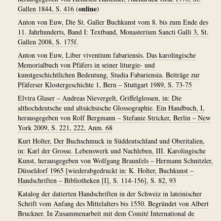
online
Gallen 1844, S. 416
(
)
Anton von Euw, Die St. Galler Buchkunst vom 8. bis zum Ende des
11. Jahrhunderts, Band I: Textband, Monasterium Sancti Galli 3, St.
Gallen 2008, S. 175f.
Anton von Euw, Liber viventium fabariensis. Das karolingische
Memorialbuch von Pfäfers in seiner liturgie- und
kunstgeschichtlichen Bedeutung, Studia Fabariensia. Beiträge zur
Pfäferser Klostergeschichte 1, Bern – Stuttgart 1989, S. 73-75
Elvira Glaser – Andreas Nievergelt, Griffelglossen, in: Die
althochdeutsche und altsächsische Glossographie. Ein Handbuch, I,
herausgegeben von Rolf Bergmann – Stefanie Stricker, Berlin – New
York 2009, S. 221, 222, Anm. 68
Kurt Holter, Der Buchschmuck in Süddeutschland und Oberitalien,
in: Karl der Grosse. Lebenswerk und Nachleben, III. Karolingische
Kunst, herausgegeben von Wolfgang Braunfels – Hermann Schnitzler,
Düsseldorf 1965 [wiederabgedruckt in: K. Holter, Buchkunst –
Handschriften – Bibliotheken [I], S. 114-156], S. 82, 93
Katalog der datierten Handschriften in der Schweiz in lateinischer
Schrift vom Anfang des Mittelalters bis 1550. Begründet von Albert
Bruckner. In Zusammenarbeit mit dem Comité International de