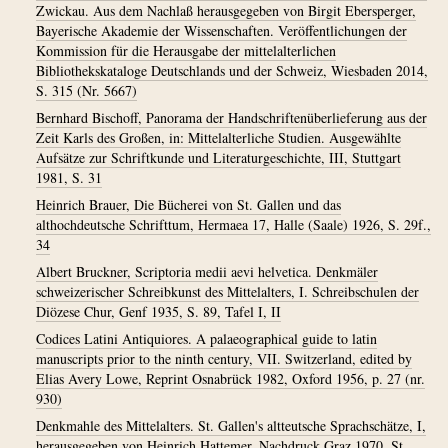
Zwickau. Aus dem Nachlaß herausgegeben von Birgit Ebersperger,
Bayerische Akademie der Wissenschaften. Veröffentlichungen der
Kommission für die Herausgabe der mittelalterlichen
Bibliothekskataloge Deutschlands und der Schweiz, Wiesbaden 2014,
S. 315 (Nr. 5667)
Bernhard Bischoff, Panorama der Handschriftenüberlieferung aus der
Zeit Karls des Großen, in: Mittelalterliche Studien. Ausgewählte
Aufsätze zur Schriftkunde und Literaturgeschichte, III, Stuttgart
1981, S. 31
Heinrich Brauer, Die Bücherei von St. Gallen und das
althochdeutsche Schrifttum, Hermaea 17, Halle (Saale) 1926, S. 29f.,
34
Albert Bruckner, Scriptoria medii aevi helvetica. Denkmäler
schweizerischer Schreibkunst des Mittelalters, I. Schreibschulen der
Diözese Chur, Genf 1935, S. 89, Tafel I, II
Codices Latini Antiquiores. A palaeographical guide to latin
manuscripts prior to the ninth century, VII. Switzerland, edited by
Elias Avery Lowe, Reprint Osnabrück 1982, Oxford 1956, p. 27 (nr.
930)
Denkmahle des Mittelalters. St. Gallen's altteutsche Sprachschätze, I,
herausgegeben von Heinrich Hattemer, Nachdruck Graz 1970, St.