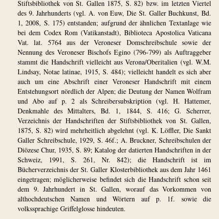
Stiftsbibliothek von St. Gallen 1875, S. 82) bzw. im letzten Viertel
des 9. Jahrhunderts (vgl. A. von Euw, Die St. Galler Buchkunst, Bd.
1, 2008, S. 175) entstanden; aufgrund der ähnlichen Textanlage wie
bei dem Codex Rom (Vatikanstadt), Biblioteca Apostolica Vaticana
Vat. lat. 5764 aus der Veroneser Domschreibschule sowie der
Nennung des Veroneser Bischofs Egino (796-799) als Auftraggeber
stammt die Handschrift vielleicht aus Verona/Oberitalien (vgl. W.M.
Lindsay, Notae latinae, 1915, S. 484); vielleicht handelt es sich aber
auch um eine Abschrift einer Veroneser Handschrift mit einem
Entstehungsort nördlich der Alpen; die Deutung der Namen Wolfram
und Abo auf p. 2 als Schreibersubskription (vgl. H. Hattemer,
Denkmahle des Mittalters, Bd. 1, 1844, S. 416; G. Scherrer,
Verzeichnis der Handschriften der Stiftsbibliothek von St. Gallen,
1875, S. 82) wird mehrheitlich abgelehnt (vgl. K. Löffler, Die Sankt
Galler Schreibschule, 1929, S. 46f.; A. Bruckner, Schreibschulen der
Diözese Chur, 1935, S. 89; Katalog der datierten Handschriften in der
Schweiz, 1991, S. 261, Nr. 842); die Handschrift ist im
Bücherverzeichnis der St. Galler Klosterbibliothek aus dem Jahr 1461
eingetragen; möglicherweise befindet sich die Handschrift schon seit
dem 9. Jahrhundert in St. Gallen, worauf das Vorkommen von
althochdeutschen Namen und Wörtern auf p. 1f. sowie die
volkssprachige Griffelglosse hindeuten.