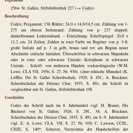
256w
St. Gallen, Stiftsbibliothek 227 (→
Codex
)
Beschreibung
Codex; Pergament; 138 Blätter; 24,0 x 14,0/14,5 cm; Zählung von 1-
275 am oberen Seitenrand; Zählung von p. 237 doppelt;
dunkelbrauner Ledereinband. - Einrichtung: Schriftspiegel: 20,0 x
11,2 cm; 24 Zeilen; Zahlen in roter Farbe im Register von p. 3-8;
große Initiale auf p. 3 in gelb, braun und rot; am Beginn neuer
Abschnitte einfache Initialen; Überschriften in schwarzen Majuskeln
oder in roter oder schwarzer Unziale; Kolophone in schwarzer
Unziale. - Schrift: von mehreren Händen; vorkarolingische (W.M.
Lowe, CLA VII, 1956, S. 27, Nr. 930), (chur-)rätische Minuskel (K.
Löffler, Die St. Galler Schreibschule, 1929, S. 45f.; A. Bruckner,
Schreibschulen der Diözses Chur, 1935, S. 89); die Schrift ist
vergleichbar mit St. Gallen, Stiftsbibliothek 108.
Geschichte
Codex der Schrift nach im 8. Jahrhundert (vgl. H. Brauer, Die
Bücherei von St. Gallen, 1926, S. 29f., 34; A. Bruckner,
Schreibschulen der Diözese Chur, 1935, S. 89), im 8.-9. Jahrhundert
(vgl. E. A. Lowe, CLA. VII, S. 27, Nr. 930; C. Lawson, CCSL,
CXIII, S. 140*; Scherrer, Verzeichnis der Handschriften der