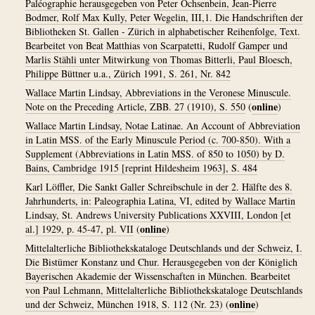
Paléographie herausgegeben von Peter Ochsenbein, Jean-Pierre
Bodmer, Rolf Max Kully, Peter Wegelin, III,1. Die Handschriften der
Bibliotheken St. Gallen - Zürich in alphabetischer Reihenfolge, Text.
Bearbeitet von Beat Matthias von Scarpatetti, Rudolf Gamper und
Marlis Stähli unter Mitwirkung von Thomas Bitterli, Paul Bloesch,
Philippe Büttner u.a., Zürich 1991, S. 261, Nr. 842
Wallace Martin Lindsay, Abbreviations in the Veronese Minuscule.
online
Note on the Preceding Article, ZBB. 27 (1910), S. 550
(
)
Wallace Martin Lindsay, Notae Latinae. An Account of Abbreviation
in Latin MSS. of the Early Minuscule Period (c. 700-850). With a
Supplement (Abbreviations in Latin MSS. of 850 to 1050) by D.
Bains, Cambridge 1915 [reprint Hildesheim 1963], S. 484
Karl Löffler, Die Sankt Galler Schreibschule in der 2. Hälfte des 8.
Jahrhunderts, in: Paleographia Latina, VI, edited by Wallace Martin
Lindsay, St. Andrews University Publications XXVIII, London [et
online
al.] 1929, p. 45-47, pl. VII
(
)
Mittelalterliche Bibliothekskataloge Deutschlands und der Schweiz, I.
Die Bistümer Konstanz und Chur. Herausgegeben von der Königlich
Bayerischen Akademie der Wissenschaften in München. Bearbeitet
von Paul Lehmann, Mittelalterliche Bibliothekskataloge Deutschlands
online
und der Schweiz, München 1918, S. 112 (Nr. 23)
(
)