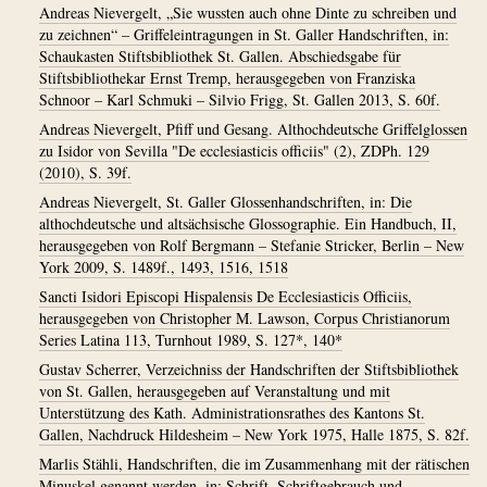
Andreas Nievergelt, „Sie wussten auch ohne Dinte zu schreiben und
zu zeichnen“ – Griffeleintragungen in St. Galler Handschriften, in:
Schaukasten Stiftsbibliothek St. Gallen. Abschiedsgabe für
Stiftsbibliothekar Ernst Tremp, herausgegeben von Franziska
Schnoor – Karl Schmuki – Silvio Frigg, St. Gallen 2013, S. 60f.
Andreas Nievergelt, Pfiff und Gesang. Althochdeutsche Griffelglossen
zu Isidor von Sevilla "De ecclesiasticis officiis" (2), ZDPh. 129
(2010), S. 39f.
Andreas Nievergelt, St. Galler Glossenhandschriften, in: Die
althochdeutsche und altsächsische Glossographie. Ein Handbuch, II,
herausgegeben von Rolf Bergmann – Stefanie Stricker, Berlin – New
York 2009, S. 1489f., 1493, 1516, 1518
Sancti Isidori Episcopi Hispalensis De Ecclesiasticis Officiis,
herausgegeben von Christopher M. Lawson, Corpus Christianorum
Series Latina 113, Turnhout 1989, S. 127*, 140*
Gustav Scherrer, Verzeichniss der Handschriften der Stiftsbibliothek
von St. Gallen, herausgegeben auf Veranstaltung und mit
Unterstützung des Kath. Administrationsrathes des Kantons St.
Gallen, Nachdruck Hildesheim – New York 1975, Halle 1875, S. 82f.
Marlis Stähli, Handschriften, die im Zusammenhang mit der rätischen
Minuskel genannt werden, in: Schrift, Schriftgebrauch und