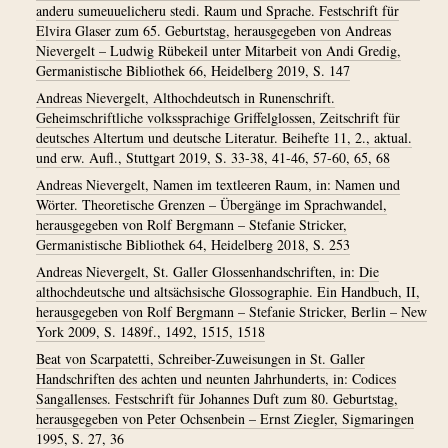
anderu sumeuuelicheru stedi. Raum und Sprache. Festschrift für
Elvira Glaser zum 65. Geburtstag, herausgegeben von Andreas
Nievergelt – Ludwig Rübekeil unter Mitarbeit von Andi Gredig,
Germanistische Bibliothek 66, Heidelberg 2019, S. 147
Andreas Nievergelt, Althochdeutsch in Runenschrift.
Geheimschriftliche volkssprachige Griffelglossen, Zeitschrift für
deutsches Altertum und deutsche Literatur. Beihefte 11, 2., aktual.
und erw. Aufl., Stuttgart 2019, S. 33-38, 41-46, 57-60, 65, 68
Andreas Nievergelt, Namen im textleeren Raum, in: Namen und
Wörter. Theoretische Grenzen – Übergänge im Sprachwandel,
herausgegeben von Rolf Bergmann – Stefanie Stricker,
Germanistische Bibliothek 64, Heidelberg 2018, S. 253
Andreas Nievergelt, St. Galler Glossenhandschriften, in: Die
althochdeutsche und altsächsische Glossographie. Ein Handbuch, II,
herausgegeben von Rolf Bergmann – Stefanie Stricker, Berlin – New
York 2009, S. 1489f., 1492, 1515, 1518
Beat von Scarpatetti, Schreiber-Zuweisungen in St. Galler
Handschriften des achten und neunten Jahrhunderts, in: Codices
Sangallenses. Festschrift für Johannes Duft zum 80. Geburtstag,
herausgegeben von Peter Ochsenbein – Ernst Ziegler, Sigmaringen
1995, S. 27, 36