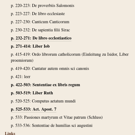
p. 220-223: De proverbiis Salomonis
p. 223-227: De libro ecclesiaste
p. 227-230: Canticum Canticorum
p. 230-232: De sapientia filii Sirac
p. 232-271: De libro ecclestiastico
p. 271-414: Liber Iob
p. 415-419: Ordo librorum catholicorum (Einleitung zu Isidor, Liber
proemiorum)
p. 419-420: Cantatur autem omnis sci canonis
p. 421: leer
p. 422-503: Sententiae ex libris regum
p. 503-519: Liber Ruth
p. 520-525: Computus aetatum mundi
p. 525-533: Act. Apost. 7
p. 533: Passiones martyrum et Vitae patrum (Schluss)
p. 533-536: Sententiae de humilias sci augustini
Links