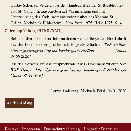
Gustav Scherrer, Verzeichniss der Handschriften der Stiftsbibliothek
von St. Gallen, herausgegeben auf Veranstaltung und mit
Unterstützung des Kath. Administrationsrathes des Kantons St.
Gallen, Nachdruck Hildesheim – New York 1975, Halle 1875, S. 4
Zitierempfehlung (HTML/XML)
Bei der Übernahme von Informationen zur vorliegenden Handschrift
aus der Datenbank empfehlen wir folgende Zitation:
BStK Online:
https://glossen.germ-ling.uni-bamberg.de/bstk/256l
[Stand
07.08.2026].
Für den Verweis auf das entsprechende XML-Dokument zitieren Sie:
BStK Online:
https://glossen.germ-ling.uni-bamberg.de/bstk/256l.xml
[Stand 07.08.2026].
Letzte Änderung:
Michaela Pölzl
, 06.01.2020
An den Anfang
Kontakt
Impressum
Datenschutzerklärung
Login für Bearbeiter