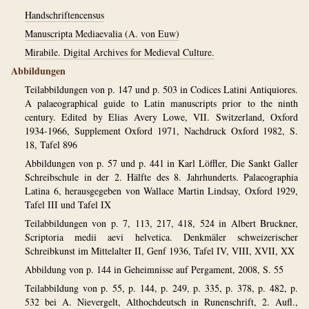
Handschriftencensus
Manuscripta Mediaevalia (A. von Euw)
Mirabile. Digital Archives for Medieval Culture.
Abbildungen
Teilabbildungen von p. 147 und p. 503 in Codices Latini Antiquiores.
A palaeographical guide to Latin manuscripts prior to the ninth
century. Edited by Elias Avery Lowe, VII. Switzerland, Oxford
1934-1966, Supplement Oxford 1971, Nachdruck Oxford 1982, S.
18, Tafel 896
Abbildungen von p. 57 und p. 441 in Karl Löffler, Die Sankt Galler
Schreibschule in der 2. Hälfte des 8. Jahrhunderts. Palaeographia
Latina 6, herausgegeben von Wallace Martin Lindsay, Oxford 1929,
Tafel III und Tafel IX
Teilabbildungen von p. 7, 113, 217, 418, 524 in Albert Bruckner,
Scriptoria medii aevi helvetica. Denkmäler schweizerischer
Schreibkunst im Mittelalter II, Genf 1936, Tafel IV, VIII, XVII, XX
Abbildung von p. 144 in Geheimnisse auf Pergament, 2008, S. 55
Teilabbildung von p. 55, p. 144, p. 249, p. 335, p. 378, p. 482, p.
532 bei A. Nievergelt, Althochdeutsch in Runenschrift, 2. Aufl.,