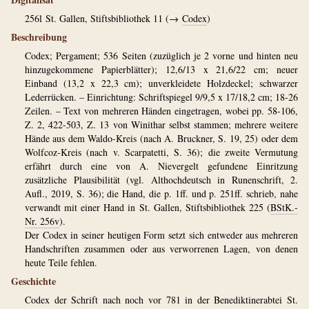
256l
St. Gallen, Stiftsbibliothek 11 (→
Codex
)
Beschreibung
Codex; Pergament; 536 Seiten (zuzüglich je 2 vorne und hinten neu
hinzugekommene Papierblätter); 12,6/13 x 21,6/22 cm; neuer
Einband (13,2 x 22,3 cm); unverkleidete Holzdeckel; schwarzer
Lederrücken. – Einrichtung: Schriftspiegel 9/9,5 x 17/18,2 cm; 18-26
Zeilen. – Text von mehreren Händen eingetragen, wobei pp. 58-106,
Z. 2, 422-503, Z. 13 von Winithar selbst stammen; mehrere weitere
Hände aus dem Waldo-Kreis (nach A. Bruckner, S. 19, 25) oder dem
Wolfcoz-Kreis (nach v. Scarpatetti, S. 36); die zweite Vermutung
erfährt durch eine von A. Nievergelt gefundene Einritzung
zusätzliche Plausibilität (vgl. Althochdeutsch in Runenschrift, 2.
Aufl., 2019, S. 36); die Hand, die p. 1ff. und p. 251ff. schrieb, nahe
verwandt mit einer Hand in St. Gallen, Stiftsbibliothek 225 (
BStK.-
Nr. 256v
).
Der Codex in seiner heutigen Form setzt sich entweder aus mehreren
Handschriften zusammen oder aus verworrenen Lagen, von denen
heute Teile fehlen.
Geschichte
Codex der Schrift nach noch vor 781 in der Benediktinerabtei St.