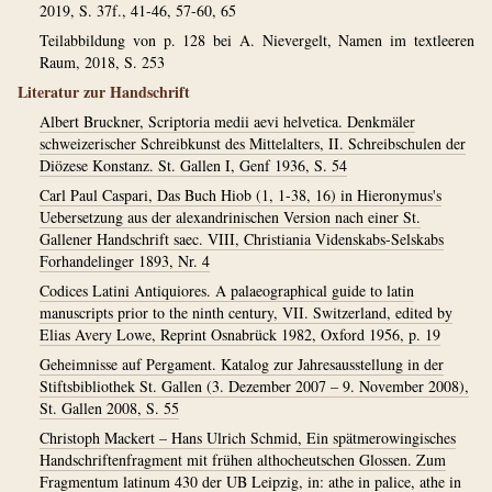
2019, S. 37f., 41-46, 57-60, 65
Teilabbildung von p. 128 bei A. Nievergelt, Namen im textleeren
Raum, 2018, S. 253
Literatur zur Handschrift
Albert Bruckner, Scriptoria medii aevi helvetica. Denkmäler
schweizerischer Schreibkunst des Mittelalters, II. Schreibschulen der
Diözese Konstanz. St. Gallen I, Genf 1936, S. 54
Carl Paul Caspari, Das Buch Hiob (1, 1-38, 16) in Hieronymus's
Uebersetzung aus der alexandrinischen Version nach einer St.
Gallener Handschrift saec. VIII, Christiania Videnskabs-Selskabs
Forhandelinger 1893, Nr. 4
Codices Latini Antiquiores. A palaeographical guide to latin
manuscripts prior to the ninth century, VII. Switzerland, edited by
Elias Avery Lowe, Reprint Osnabrück 1982, Oxford 1956, p. 19
Geheimnisse auf Pergament. Katalog zur Jahresausstellung in der
Stiftsbibliothek St. Gallen (3. Dezember 2007 – 9. November 2008),
St. Gallen 2008, S. 55
Christoph Mackert – Hans Ulrich Schmid, Ein spätmerowingisches
Handschriftenfragment mit frühen althocheutschen Glossen. Zum
Fragmentum latinum 430 der UB Leipzig, in: athe in palice, athe in