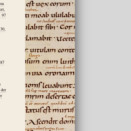
usa
ert,
. 97
 30,
387
s
 der
er