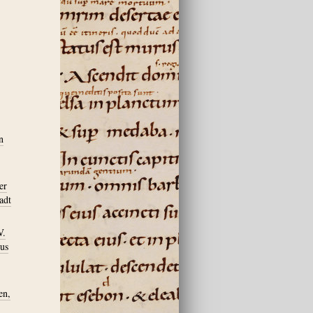
n
er
adt
V.
Aus
en,