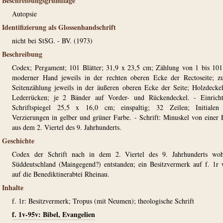
Beschreibungsgrundlage
Autopsie
Identifizierung als Glossenhandschrift
nicht bei StSG. - BV. (1973)
Beschreibung
Codex; Pergament; 101 Blätter; 31,9 x 23,5 cm; Zählung von 1 bis 10
moderner Hand jeweils in der rechten oberen Ecke der Rectoseite; 
Seitenzählung jeweils in der äußeren oberen Ecke der Seite; Holzdecke
Lederrücken; je 2 Bänder auf Vorder- und Rückendeckel. - Einricht
Schriftspiegel 25,5 x 16,0 cm; einspaltig; 32 Zeilen; Initialen
Verzierungen in gelber und grüner Farbe. - Schrift: Minuskel von einer
aus dem 2. Viertel des 9. Jahrhunderts.
Geschichte
Codex der Schrift nach in dem 2. Viertel des 9. Jahrhunderts woh
Süddeutschland (Maingegend?) entstanden; ein Besitzvermerk auf f. 1r 
auf die Benediktinerabtei Rheinau.
Inhalte
f. 1r: Besitzvermerk; Tropus (mit Neumen); theologische Schrift
f. 1v-95v: Bibel, Evangelien