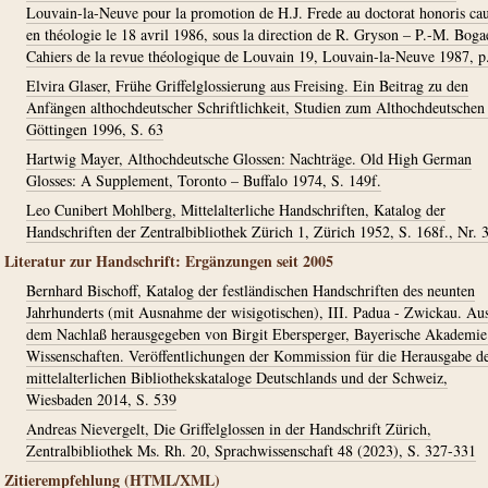
Louvain-la-Neuve pour la promotion de H.J. Frede au doctorat honoris ca
en théologie le 18 avril 1986, sous la direction de R. Gryson – P.-M. Boga
Cahiers de la revue théologique de Louvain 19, Louvain-la-Neuve 1987, p
Elvira Glaser, Frühe Griffelglossierung aus Freising. Ein Beitrag zu den
Anfängen althochdeutscher Schriftlichkeit, Studien zum Althochdeutschen
Göttingen 1996, S. 63
Hartwig Mayer, Althochdeutsche Glossen: Nachträge. Old High German
Glosses: A Supplement, Toronto – Buffalo 1974, S. 149f.
Leo Cunibert Mohlberg, Mittelalterliche Handschriften, Katalog der
Handschriften der Zentralbibliothek Zürich 1, Zürich 1952, S. 168f., Nr. 
Literatur zur Handschrift: Ergänzungen seit 2005
Bernhard Bischoff, Katalog der festländischen Handschriften des neunten
Jahrhunderts (mit Ausnahme der wisigotischen), III. Padua - Zwickau. Au
dem Nachlaß herausgegeben von Birgit Ebersperger, Bayerische Akademie
Wissenschaften. Veröffentlichungen der Kommission für die Herausgabe d
mittelalterlichen Bibliothekskataloge Deutschlands und der Schweiz,
Wiesbaden 2014, S. 539
Andreas Nievergelt, Die Griffelglossen in der Handschrift Zürich,
Zentralbibliothek Ms. Rh. 20, Sprachwissenschaft 48 (2023), S. 327-331
Zitierempfehlung (HTML/XML)