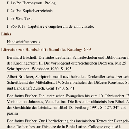
f. 1v-2v: Hieronymus, Prolog
f. 2v-3v: Kapitelverzeichnis
f. 3v-95v: Text
f. 96r-101v: Capitulare evangeliorum de anni circulo.
Links
Handschriftencensus
Literatur zur Handschrift: Stand des Katalogs 2005
Bernhard Bischoff, Die südostdeutschen Schreibschulen und Bibliotheken i
der Karolingerzeit, II. Die vorwiegend österreichischen Diözesen. Mit 25
Schriftproben, Wiesbaden 1980, S. 195
Albert Bruckner, Scriptoria medii aevi helvetica. Denkmäler schweizerisch
Schreibkunst des Mittelalters, IV. Schreibschulen der Diözese Konstanz. St
und Landschaft Zürich, Genf 1940, S. 41
Bonifatius Fischer, Die lateinischen Evangelien bis zum 10. Jahrhundert, I
Varianten zu Johannes, Vetus Latina. Die Reste der altlateinischen Bibel. 
der Geschichte der lateinischen Bibel 18, Freiburg 1991, S. 12*, 34* und
passim
Bonifatius Fischer, Zur Überlieferung des lateinischen Textes der Evangeli
dans: Recherches sur l'histoire de la Bible Latine. Colloque organisé à