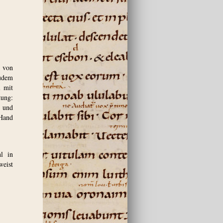
1 von
zudem
l mit
ung:
 und
 Hand
l in
weist