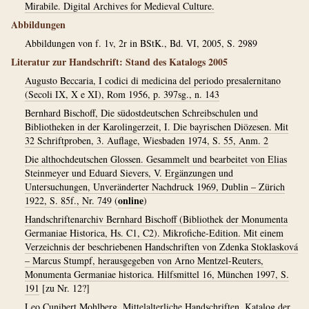
Mirabile. Digital Archives for Medieval Culture.
Abbildungen
Abbildungen von f. 1v, 2r in BStK., Bd. VI, 2005, S. 2989
Literatur zur Handschrift: Stand des Katalogs 2005
Augusto Beccaria, I codici di medicina del periodo presalernitano
(Secoli IX, X e XI), Rom 1956, p. 397sg., n. 143
Bernhard Bischoff, Die südostdeutschen Schreibschulen und
Bibliotheken in der Karolingerzeit, I. Die bayrischen Diözesen. Mit
32 Schriftproben, 3. Auflage, Wiesbaden 1974, S. 55, Anm. 2
Die althochdeutschen Glossen. Gesammelt und bearbeitet von Elias
Steinmeyer und Eduard Sievers, V. Ergänzungen und
Untersuchungen, Unveränderter Nachdruck 1969, Dublin – Zürich
online
1922, S. 85f., Nr. 749
(
)
Handschriftenarchiv Bernhard Bischoff (Bibliothek der Monumenta
Germaniae Historica, Hs. C1, C2). Mikrofiche-Edition. Mit einem
Verzeichnis der beschriebenen Handschriften von Zdenka Stoklasková
– Marcus Stumpf, herausgegeben von Arno Mentzel-Reuters,
Monumenta Germaniae historica. Hilfsmittel 16, München 1997, S.
191
[zu Nr. 12?]
Leo Cunibert Mohlberg, Mittelalterliche Handschriften, Katalog der