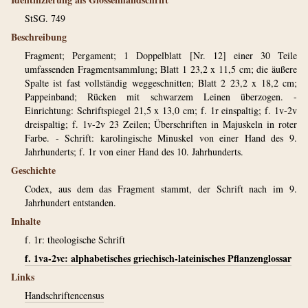
StSG. 749
Beschreibung
Fragment; Pergament; 1 Doppelblatt [Nr. 12] einer 30 Teile
umfassenden Fragmentsammlung; Blatt 1 23,2 x 11,5 cm; die äußere
Spalte ist fast vollständig weggeschnitten; Blatt 2 23,2 x 18,2 cm;
Pappeinband; Rücken mit schwarzem Leinen überzogen. -
Einrichtung: Schriftspiegel 21,5 x 13,0 cm; f. 1r einspaltig; f. 1v-2v
dreispaltig; f. 1v-2v 23 Zeilen; Überschriften in Majuskeln in roter
Farbe. - Schrift: karolingische Minuskel von einer Hand des 9.
Jahrhunderts; f. 1r von einer Hand des 10. Jahrhunderts.
Geschichte
Codex, aus dem das Fragment stammt, der Schrift nach im 9.
Jahrhundert entstanden.
Inhalte
f. 1r: theologische Schrift
f. 1va-2vc: alphabetisches griechisch-lateinisches Pflanzenglossar
Links
Handschriftencensus