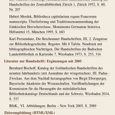
Handschriften der Zentralbibliothek Zürich 1, Zürich 1952, S. 80,
Nr. 207
Hubert Mordek, Bibliotheca capitularium regum Francorum
manuscripta. Überlieferung und Traditionszusammenhang der
fränkischen Herrschererlasse, Monumenta Germaniae historica.
Hilfsmittel 15, München 1995, S. 683
Karl Preisendanz, Die Reichenauer Handschriften, III, 2. Zeugnisse
zur Bibliotheksgeschichte. Register. Mit 8 Tafeln. Neudruck mit
bibliographischen Nachträgen, Die Handschriften der Badischen
Landesbibliothek in Karlsruhe 7, Wiesbaden 1973, S. 253, 316
Literatur zur Handschrift: Ergänzungen seit 2005
Bernhard Bischoff, Katalog der festländischen Handschriften des
neunten Jahrhunderts (mit Ausnahme der wisigotischen), III. Padua -
Zwickau. Aus dem Nachlaß herausgegeben von Birgit Ebersperger,
Bayerische Akademie der Wissenschaften. Veröffentlichungen der
Kommission für die Herausgabe der mittelalterlichen
Bibliothekskataloge Deutschlands und der Schweiz, Wiesbaden 2014,
S. 537
BStK., VI. Abbildungen, Berlin – New York 2005, S. 2989
Zitierempfehlung (HTML/XML)