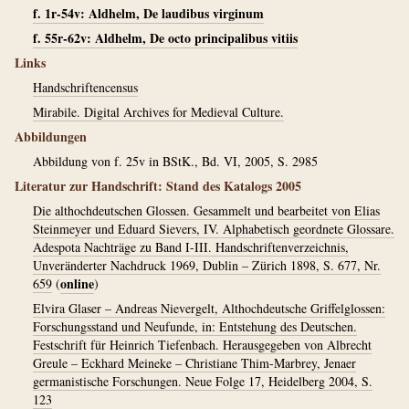
f. 1r-54v: Aldhelm, De laudibus virginum
f. 55r-62v: Aldhelm, De octo principalibus vitiis
Links
Handschriftencensus
Mirabile. Digital Archives for Medieval Culture.
Abbildungen
Abbildung von f. 25v in BStK., Bd. VI, 2005, S. 2985
Literatur zur Handschrift: Stand des Katalogs 2005
Die althochdeutschen Glossen. Gesammelt und bearbeitet von Elias
Steinmeyer und Eduard Sievers, IV. Alphabetisch geordnete Glossare.
Adespota Nachträge zu Band I-III. Handschriftenverzeichnis,
Unveränderter Nachdruck 1969, Dublin – Zürich 1898, S. 677, Nr.
online
659
(
)
Elvira Glaser – Andreas Nievergelt, Althochdeutsche Griffelglossen:
Forschungsstand und Neufunde, in: Entstehung des Deutschen.
Festschrift für Heinrich Tiefenbach. Herausgegeben von Albrecht
Greule – Eckhard Meineke – Christiane Thim-Marbrey, Jenaer
germanistische Forschungen. Neue Folge 17, Heidelberg 2004, S.
123