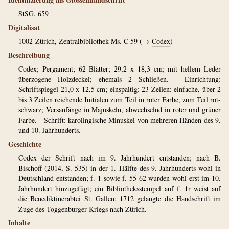
StSG. 659
Digitalisat
1002
Zürich, Zentralbibliothek Ms. C 59 (→
Codex
)
Beschreibung
Codex; Pergament; 62 Blätter; 29,2 x 18,3 cm; mit hellem Leder
überzogene Holzdeckel; ehemals 2 Schließen. - Einrichtung:
Schriftspiegel 21,0 x 12,5 cm; einspaltig; 23 Zeilen; einfache, über 2
bis 3 Zeilen reichende Initialen zum Teil in roter Farbe, zum Teil rot-
schwarz; Versanfänge in Majuskeln, abwechselnd in roter und grüner
Farbe. - Schrift: karolingische Minuskel von mehreren Händen des 9.
und 10. Jahrhunderts.
Geschichte
Codex der Schrift nach im 9. Jahrhundert entstanden; nach B.
Bischoff (2014, S. 535) in der 1. Hälfte des 9. Jahrhunderts wohl in
Deutschland entstanden; f. 1 sowie f. 55-62 wurden wohl erst im 10.
Jahrhundert hinzugefügt; ein Bibliotheksstempel auf f. 1r weist auf
die Benediktinerabtei St. Gallen; 1712 gelangte die Handschrift im
Zuge des Toggenburger Kriegs nach Zürich.
Inhalte