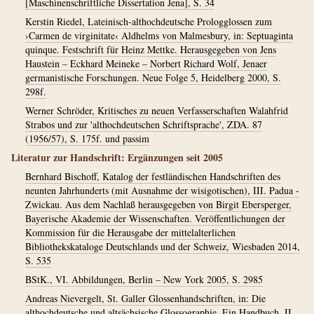
[Maschinenschriftliche Dissertation Jena], S. 34
Kerstin Riedel, Lateinisch-althochdeutsche Prologglossen zum
›Carmen de virginitate‹ Aldhelms von Malmesbury, in: Septuaginta
quinque. Festschrift für Heinz Mettke. Herausgegeben von Jens
Haustein – Eckhard Meineke – Norbert Richard Wolf, Jenaer
germanistische Forschungen. Neue Folge 5, Heidelberg 2000, S.
298f.
Werner Schröder, Kritisches zu neuen Verfasserschaften Walahfrid
Strabos und zur 'althochdeutschen Schriftsprache', ZDA. 87
(1956/57), S. 175f. und passim
Literatur zur Handschrift: Ergänzungen seit 2005
Bernhard Bischoff, Katalog der festländischen Handschriften des
neunten Jahrhunderts (mit Ausnahme der wisigotischen), III. Padua -
Zwickau. Aus dem Nachlaß herausgegeben von Birgit Ebersperger,
Bayerische Akademie der Wissenschaften. Veröffentlichungen der
Kommission für die Herausgabe der mittelalterlichen
Bibliothekskataloge Deutschlands und der Schweiz, Wiesbaden 2014,
S. 535
BStK., VI. Abbildungen, Berlin – New York 2005, S. 2985
Andreas Nievergelt, St. Galler Glossenhandschriften, in: Die
althochdeutsche und altsächsische Glossographie. Ein Handbuch, II,