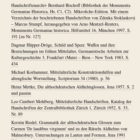
Handschriftenarchiv Bernhard Bischoff (Bibliothek der Monumenta
Germaniae Historica, Hs. C1, C2). Mikrofiche-Edition. Mit einem
Verzeichnis der beschriebenen Handschriften von Zdenka Stoklasková
– Marcus Stumpf, herausgegeben von Arno Mentzel-Reuters,
Monumenta Germaniae historica. Hilfsmittel 16, München 1997, S.
191
[zu Nr. 12?]
Dagmar Hüpper-Dröge, Schild und Speer. Waffen und ihre
Bezeichnungen im frühen Mittelalter, Germanistische Arbeiten zur
Kulturgeschichte 3, Frankfurt (Main) – Bern – New York 1983, S.
434
Michael Korhammer, Mittelalterliche Konstruktionshilfen und
altenglische Wortstellung, Scriptorium 34 (1980), p. 56
Heinz Mettke, Die althochdeutschen Aldhelmglossen, Jena 1957, S. 2
und passim
Leo Cunibert Mohlberg, Mittelalterliche Handschriften, Katalog der
Handschriften der Zentralbibliothek Zürich 1, Zürich 1952, S. 33,
Nr. 89
Kerstin Riedel, Grammatik der althochdeutschen Glossen zum
Carmen 'De laudibus virginum' und zu den Rätseln Aldhelms von
Malmesbury. Untersuchungen zu Lauten und Formen, Jena 1991