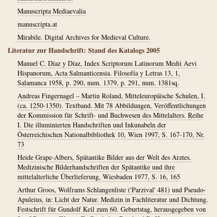
Manuscripta Mediaevalia
manuscripta.at
Mirabile. Digital Archives for Medieval Culture.
Literatur zur Handschrift: Stand des Katalogs 2005
Manuel C. Díaz y Díaz, Index Scriptorum Latinorum Medii Aevi
Hispanorum, Acta Salmanticensia. Filosofía y Letras 13, 1,
Salamanca 1958, p. 290, num. 1379, p. 291, num. 1381sq.
Andreas Fingernagel – Martin Roland, Mitteleuropäische Schulen, I.
(ca. 1250-1350). Textband. Mit 78 Abbildungen, Veröffentlichungen
der Kommission für Schrift- und Buchwesen des Mittelalters. Reihe
I. Die illuminierten Handschriften und Inkunabeln der
Österreichischen Nationalbibliothek 10, Wien 1997, S. 167-170, Nr.
73
Heide Grape-Albers, Spätantike Bilder aus der Welt des Arztes.
Medizinische Bilderhandschriften der Spätantike und ihre
mittelalterliche Überlieferung, Wiesbaden 1977, S. 16, 165
Arthur Groos, Wolframs Schlangenliste ('Parzival' 481) und Pseudo-
Apuleius, in: Licht der Natur. Medizin in Fachliteratur und Dichtung.
Festschrift für Gundolf Keil zum 60. Geburtstag, herausgegeben von