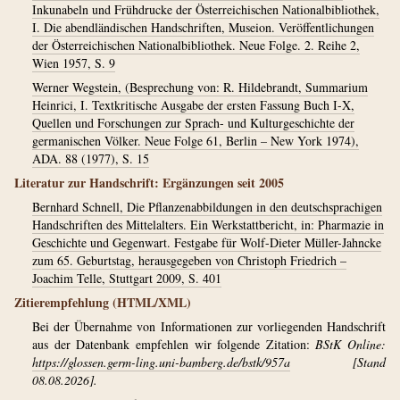
Inkunabeln und Frühdrucke der Österreichischen Nationalbibliothek,
I. Die abendländischen Handschriften, Museion. Veröffentlichungen
der Österreichischen Nationalbibliothek. Neue Folge. 2. Reihe 2,
Wien 1957, S. 9
Werner Wegstein, (Besprechung von: R. Hildebrandt, Summarium
Heinrici, I. Textkritische Ausgabe der ersten Fassung Buch I-X,
Quellen und Forschungen zur Sprach- und Kulturgeschichte der
germanischen Völker. Neue Folge 61, Berlin – New York 1974),
ADA. 88 (1977), S. 15
Literatur zur Handschrift: Ergänzungen seit 2005
Bernhard Schnell, Die Pflanzenabbildungen in den deutschsprachigen
Handschriften des Mittelalters. Ein Werkstattbericht, in: Pharmazie in
Geschichte und Gegenwart. Festgabe für Wolf-Dieter Müller-Jahncke
zum 65. Geburtstag, herausgegeben von Christoph Friedrich –
Joachim Telle, Stuttgart 2009, S. 401
Zitierempfehlung (HTML/XML)
Bei der Übernahme von Informationen zur vorliegenden Handschrift
aus der Datenbank empfehlen wir folgende Zitation:
BStK Online:
https://glossen.germ-ling.uni-bamberg.de/bstk/957a
[Stand
08.08.2026].