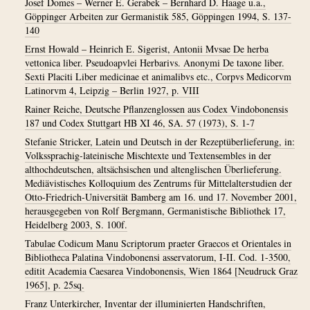
Josef Domes – Werner E. Gerabek – Bernhard D. Haage u.a.,
Göppinger Arbeiten zur Germanistik 585, Göppingen 1994, S. 137-
140
Ernst Howald – Heinrich E. Sigerist, Antonii Mvsae De herba
vettonica liber. Pseudoapvlei Herbarivs. Anonymi De taxone liber.
Sexti Placiti Liber medicinae et animalibvs etc., Corpvs Medicorvm
Latinorvm 4, Leipzig – Berlin 1927, p. VIII
Rainer Reiche, Deutsche Pflanzenglossen aus Codex Vindobonensis
187 und Codex Stuttgart HB XI 46, SA. 57 (1973), S. 1-7
Stefanie Stricker, Latein und Deutsch in der Rezeptüberlieferung, in:
Volkssprachig-lateinische Mischtexte und Textensembles in der
althochdeutschen, altsächsischen und altenglischen Überlieferung.
Mediävistisches Kolloquium des Zentrums für Mittelalterstudien der
Otto-Friedrich-Universität Bamberg am 16. und 17. November 2001,
herausgegeben von Rolf Bergmann, Germanistische Bibliothek 17,
Heidelberg 2003, S. 100f.
Tabulae Codicum Manu Scriptorum praeter Graecos et Orientales in
Bibliotheca Palatina Vindobonensi asservatorum, I-II. Cod. 1-3500,
editit Academia Caesarea Vindobonensis, Wien 1864 [Neudruck Graz
1965], p. 25sq.
Franz Unterkircher, Inventar der illuminierten Handschriften,