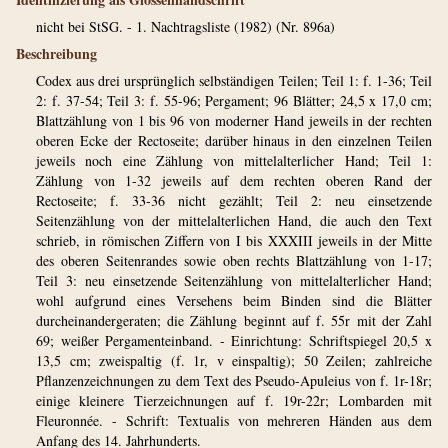
nicht bei StSG. - 1. Nachtragsliste (1982) (Nr. 896a)
Beschreibung
Codex aus drei ursprünglich selbständigen Teilen; Teil 1: f. 1-36; Teil
2: f. 37-54; Teil 3: f. 55-96; Pergament; 96 Blätter; 24,5 x 17,0 cm;
Blattzählung von 1 bis 96 von moderner Hand jeweils in der rechten
oberen Ecke der Rectoseite; darüber hinaus in den einzelnen Teilen
jeweils noch eine Zählung von mittelalterlicher Hand; Teil 1:
Zählung von 1-32 jeweils auf dem rechten oberen Rand der
Rectoseite; f. 33-36 nicht gezählt; Teil 2: neu einsetzende
Seitenzählung von der mittelalterlichen Hand, die auch den Text
schrieb, in römischen Ziffern von I bis XXXIII jeweils in der Mitte
des oberen Seitenrandes sowie oben rechts Blattzählung von 1-17;
Teil 3: neu einsetzende Seitenzählung von mittelalterlicher Hand;
wohl aufgrund eines Versehens beim Binden sind die Blätter
durcheinandergeraten; die Zählung beginnt auf f. 55r mit der Zahl
69; weißer Pergamenteinband. - Einrichtung: Schriftspiegel 20,5 x
13,5 cm; zweispaltig (f. 1r, v einspaltig); 50 Zeilen; zahlreiche
Pflanzenzeichnungen zu dem Text des Pseudo-Apuleius von f. 1r-18r;
einige kleinere Tierzeichnungen auf f. 19r-22r; Lombarden mit
Fleuronnée. - Schrift: Textualis von mehreren Händen aus dem
Anfang des 14. Jahrhunderts.