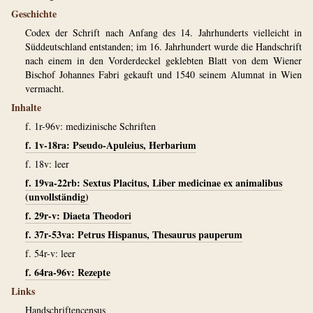
Geschichte
Codex der Schrift nach Anfang des 14. Jahrhunderts vielleicht in
Süddeutschland entstanden; im 16. Jahrhundert wurde die Handschrift
nach einem in den Vorderdeckel geklebten Blatt von dem Wiener
Bischof Johannes Fabri gekauft und 1540 seinem Alumnat in Wien
vermacht.
Inhalte
f. 1r-96v: medizinische Schriften
f. 1v-18ra: Pseudo-Apuleius, Herbarium
f. 18v: leer
f. 19va-22rb: Sextus Placitus, Liber medicinae ex animalibus
(unvollständig)
f. 29r-v: Diaeta Theodori
f. 37r-53va: Petrus Hispanus, Thesaurus pauperum
f. 54r-v: leer
f. 64ra-96v: Rezepte
Links
Handschriftencensus