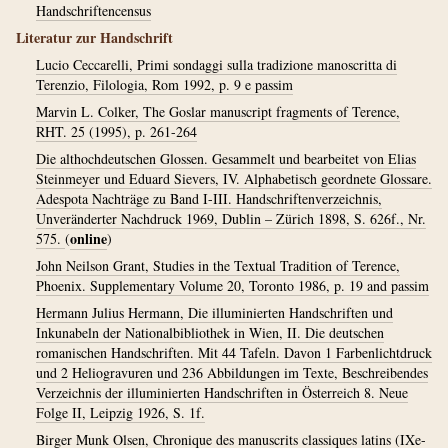
Handschriftencensus
Literatur zur Handschrift
Lucio Ceccarelli, Primi sondaggi sulla tradizione manoscritta di
Terenzio, Filologia, Rom 1992, p. 9 e passim
Marvin L. Colker, The Goslar manuscript fragments of Terence,
RHT. 25 (1995), p. 261-264
Die althochdeutschen Glossen. Gesammelt und bearbeitet von Elias
Steinmeyer und Eduard Sievers, IV. Alphabetisch geordnete Glossare.
Adespota Nachträge zu Band I-III. Handschriftenverzeichnis,
Unveränderter Nachdruck 1969, Dublin – Zürich 1898, S. 626f., Nr.
online
575.
(
)
John Neilson Grant, Studies in the Textual Tradition of Terence,
Phoenix. Supplementary Volume 20, Toronto 1986, p. 19 and passim
Hermann Julius Hermann, Die illuminierten Handschriften und
Inkunabeln der Nationalbibliothek in Wien, II. Die deutschen
romanischen Handschriften. Mit 44 Tafeln. Davon 1 Farbenlichtdruck
und 2 Heliogravuren und 236 Abbildungen im Texte, Beschreibendes
Verzeichnis der illuminierten Handschriften in Österreich 8. Neue
Folge II, Leipzig 1926, S. 1f.
Birger Munk Olsen, Chronique des manuscrits classiques latins (IXe-