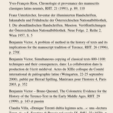
Yves-François Riou, Chronologie et provenance des manuscrits
classiques latins neumés, RHT. 21 (1991), p. 89, 110
Franz Unterkircher, Inventar der illuminierten Handschriften,
Inkunabeln und Frühdrucke der Österreichischen Nationalbibliothek,
I. Die abendländischen Handschriften, Museion. Veröffentlichungen
der Österreichischen Nationalbibliothek. Neue Folge. 2. Reihe 2,
Wien 1957, S. 5
Benjamin Victor, A problem of method in the history of texts and its
implications for the manuscript tradition of Terence, RHT. 26 (1996),
p. 270f.
Benjamin Victor, Simultaneous copying of classical texts 800-1100:
techniques and their consequences, dans: La collaboration dans la
production de l'écrit médiéval. Actes du XIIIe colloque du Comité
international de paléographie latine (Weingarten, 22-25 septembre
2000), publié par Herrad Spilling, Matériaux pour l'histoire 4, Paris
2003, p. 352
Benjamin Victor – Bruno Quesnel, The Colometric Evidence for the
History of the Terence-Text in the Early Middle Ages, RHT. 29
(1999), p. 143 et passim
Claudia Villa, «Denique Terenti dultia legimus acta...»: una «lectura
Teren- ti» a S. Faustino di Brescia nel secolo IX, IMU. 22 (1979), p.