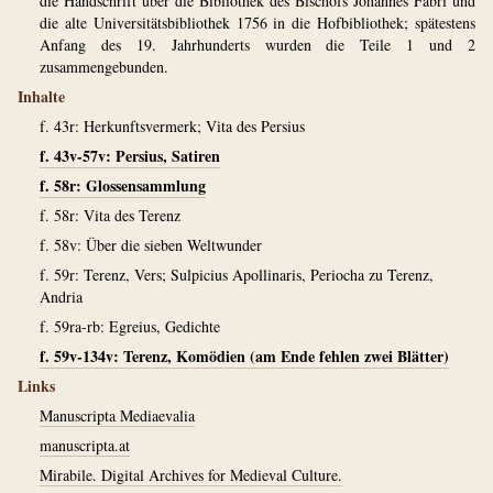
die Handschrift über die Bibliothek des Bischofs Johannes Fabri und
die alte Universitätsbibliothek 1756 in die Hofbibliothek; spätestens
Anfang des 19. Jahrhunderts wurden die Teile 1 und 2
zusammengebunden.
Inhalte
f. 43r: Herkunftsvermerk; Vita des Persius
f. 43v-57v: Persius, Satiren
f. 58r: Glossensammlung
f. 58r: Vita des Terenz
f. 58v: Über die sieben Weltwunder
f. 59r: Terenz, Vers; Sulpicius Apollinaris, Periocha zu Terenz,
Andria
f. 59ra-rb: Egreius, Gedichte
f. 59v-134v: Terenz, Komödien (am Ende fehlen zwei Blätter)
Links
Manuscripta Mediaevalia
manuscripta.at
Mirabile. Digital Archives for Medieval Culture.