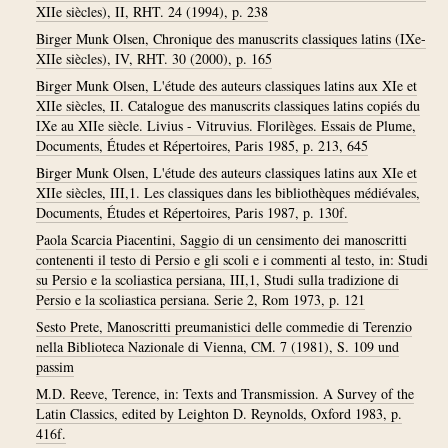
XIIe siècles), II, RHT. 24 (1994), p. 238
Birger Munk Olsen, Chronique des manuscrits classiques latins (IXe-
XIIe siècles), IV, RHT. 30 (2000), p. 165
Birger Munk Olsen, L'étude des auteurs classiques latins aux XIe et
XIIe siècles, II. Catalogue des manuscrits classiques latins copiés du
IXe au XIIe siècle. Livius - Vitruvius. Florilèges. Essais de Plume,
Documents, Études et Répertoires, Paris 1985, p. 213, 645
Birger Munk Olsen, L'étude des auteurs classiques latins aux XIe et
XIIe siècles, III,1. Les classiques dans les bibliothèques médiévales,
Documents, Études et Répertoires, Paris 1987, p. 130f.
Paola Scarcia Piacentini, Saggio di un censimento dei manoscritti
contenenti il testo di Persio e gli scoli e i commenti al testo, in: Studi
su Persio e la scoliastica persiana, III,1, Studi sulla tradizione di
Persio e la scoliastica persiana. Serie 2, Rom 1973, p. 121
Sesto Prete, Manoscritti preumanistici delle commedie di Terenzio
nella Biblioteca Nazionale di Vienna, CM. 7 (1981), S. 109 und
passim
M.D. Reeve, Terence, in: Texts and Transmission. A Survey of the
Latin Classics, edited by Leighton D. Reynolds, Oxford 1983, p.
416f.