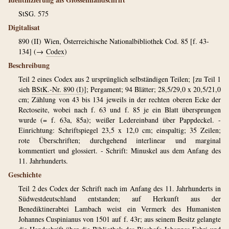
StSG. 575
Digitalisat
890 (II)
Wien, Österreichische Nationalbibliothek Cod. 85 [f. 43-
134] (→
Codex
)
Beschreibung
Teil 2 eines Codex aus 2 ursprünglich selbständigen Teilen; [zu Teil 1
sieh
BStK.-Nr. 890 (I)
]; Pergament; 94 Blätter; 28,5/29,0 x 20,5/21,0
cm; Zählung von 43 bis 134 jeweils in der rechten oberen Ecke der
Rectoseite, wobei nach f. 63 und f. 85 je ein Blatt übersprungen
wurde (= f. 63a, 85a); weißer Ledereinband über Pappdeckel. -
Einrichtung: Schriftspiegel 23,5 x 12,0 cm; einspaltig; 35 Zeilen;
rote Überschriften; durchgehend interlinear und marginal
kommentiert und glossiert. - Schrift: Minuskel aus dem Anfang des
11. Jahrhunderts.
Geschichte
Teil 2 des Codex der Schrift nach im Anfang des 11. Jahrhunderts in
Südwestdeutschland entstanden; auf Herkunft aus der
Benediktinerabtei Lambach weist ein Vermerk des Humanisten
Johannes Cuspinianus von 1501 auf f. 43r; aus seinem Besitz gelangte