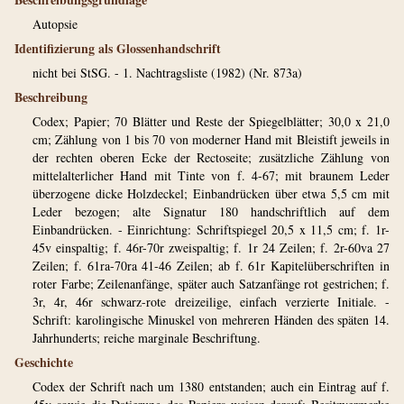
Autopsie
Identifizierung als Glossenhandschrift
nicht bei StSG. - 1. Nachtragsliste (1982) (Nr. 873a)
Beschreibung
Codex; Papier; 70 Blätter und Reste der Spiegelblätter; 30,0 x 21,0
cm; Zählung von 1 bis 70 von moderner Hand mit Bleistift jeweils in
der rechten oberen Ecke der Rectoseite; zusätzliche Zählung von
mittelalterlicher Hand mit Tinte von f. 4-67; mit braunem Leder
überzogene dicke Holzdeckel; Einbandrücken über etwa 5,5 cm mit
Leder bezogen; alte Signatur 180 handschriftlich auf dem
Einbandrücken. - Einrichtung: Schriftspiegel 20,5 x 11,5 cm; f. 1r-
45v einspaltig; f. 46r-70r zweispaltig; f. 1r 24 Zeilen; f. 2r-60va 27
Zeilen; f. 61ra-70ra 41-46 Zeilen; ab f. 61r Kapitelüberschriften in
roter Farbe; Zeilenanfänge, später auch Satzanfänge rot gestrichen; f.
3r, 4r, 46r schwarz-rote dreizeilige, einfach verzierte Initiale. -
Schrift: karolingische Minuskel von mehreren Händen des späten 14.
Jahrhunderts; reiche marginale Beschriftung.
Geschichte
Codex der Schrift nach um 1380 entstanden; auch ein Eintrag auf f.