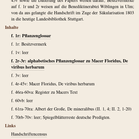
45v sowie die Datierung des Papiers weisen darauf; Besitzvermerke
auf f. 1r und 2r weisen auf die Benediktinerabtei Wiblingen in Ulm;
von da aus gelangte die Handschrift im Zuge der Säkularisation 1803
in die heutige Landesbibliothek Stuttgart.
Inhalte
f. 1r: Pflanzenglossar
f. 1r: Besitzvermerk
f. 1v: leer
f. 2r-3r: alphabetisches Pflanzenglossar zu Macer Floridus, De
viribus herbarum
f. 3v: leer
f. 4r-45v: Macer Floridus, De viribus herbarum
f. 46ra-60va: Register zu Macers Text
f. 60vb: leer
f. 61ra-70ra: Albert der Große, De mineralibus (II. 1, 4; II. 2, 1-20)
f. 70rb-70v: leer; Spiegelblätterreste deutsche Predigten.
Links
Handschriftencensus