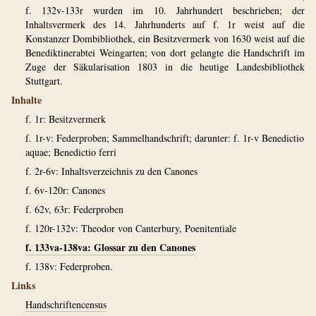
f. 132v-133r wurden im 10. Jahrhundert beschrieben; der
Inhaltsvermerk des 14. Jahrhunderts auf f. 1r weist auf die
Konstanzer Dombibliothek, ein Besitzvermerk von 1630 weist auf die
Benediktinerabtei Weingarten; von dort gelangte die Handschrift im
Zuge der Säkularisation 1803 in die heutige Landesbibliothek
Stuttgart.
Inhalte
f. 1r: Besitzvermerk
f. 1r-v: Federproben; Sammelhandschrift; darunter: f. 1r-v Benedictio
aquae; Benedictio ferri
f. 2r-6v: Inhaltsverzeichnis zu den Canones
f. 6v-120r: Canones
f. 62v, 63r: Federproben
f. 120r-132v: Theodor von Canterbury, Poenitentiale
f. 133va-138va: Glossar zu den Canones
f. 138v: Federproben.
Links
Handschriftencensus