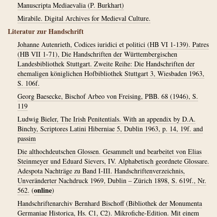
Manuscripta Mediaevalia (P. Burkhart)
Mirabile. Digital Archives for Medieval Culture.
Literatur zur Handschrift
Johanne Autenrieth, Codices iuridici et politici (HB VI 1-139). Patres
(HB VII 1-71), Die Handschriften der Württembergischen
Landesbibliothek Stuttgart. Zweite Reihe: Die Handschriften der
ehemaligen königlichen Hofbibliothek Stuttgart 3, Wiesbaden 1963,
S. 106f.
Georg Baesecke, Bischof Arbeo von Freising, PBB. 68 (1946), S.
119
Ludwig Bieler, The Irish Penitentials. With an appendix by D.A.
Binchy, Scriptores Latini Hiberniae 5, Dublin 1963, p. 14, 19f. and
passim
Die althochdeutschen Glossen. Gesammelt und bearbeitet von Elias
Steinmeyer und Eduard Sievers, IV. Alphabetisch geordnete Glossare.
Adespota Nachträge zu Band I-III. Handschriftenverzeichnis,
Unveränderter Nachdruck 1969, Dublin – Zürich 1898, S. 619f., Nr.
online
562.
(
)
Handschriftenarchiv Bernhard Bischoff (Bibliothek der Monumenta
Germaniae Historica, Hs. C1, C2). Mikrofiche-Edition. Mit einem