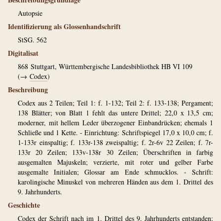
Autopsie
Identifizierung als Glossenhandschrift
StSG. 562
Digitalisat
868
Stuttgart, Württembergische Landesbibliothek HB VI 109
(→
Codex
)
Beschreibung
Codex aus 2 Teilen; Teil 1: f. 1-132; Teil 2: f. 133-138; Pergament;
138 Blätter; von Blatt 1 fehlt das untere Drittel; 22,0 x 13,5 cm;
moderner, mit hellem Leder überzogener Einbandrücken; ehemals 1
Schließe und 1 Kette. - Einrichtung: Schriftspiegel 17,0 x 10,0 cm; f.
1-133r einspaltig; f. 133r-138 zweispaltig; f. 2r-6v 22 Zeilen; f. 7r-
133r 20 Zeilen; 133v-138r 30 Zeilen; Überschriften in farbig
ausgemalten Majuskeln; verzierte, mit roter und gelber Farbe
ausgemalte Initialen; Glossar am Ende schmucklos. - Schrift:
karolingische Minuskel von mehreren Händen aus dem 1. Drittel des
9. Jahrhunderts.
Geschichte
Codex der Schrift nach im 1. Drittel des 9. Jahrhunderts entstanden;