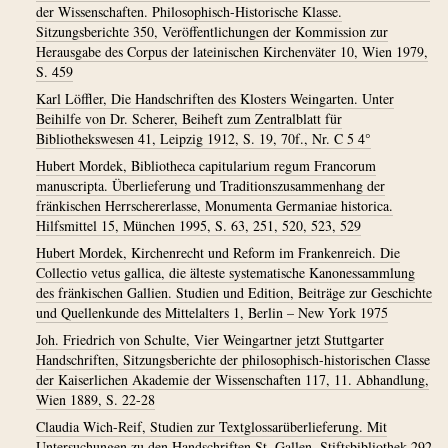
der Wissenschaften. Philosophisch-Historische Klasse.
Sitzungsberichte 350, Veröffentlichungen der Kommission zur
Herausgabe des Corpus der lateinischen Kirchenväter 10, Wien 1979,
S. 459
Karl Löffler, Die Handschriften des Klosters Weingarten. Unter
Beihilfe von Dr. Scherer, Beiheft zum Zentralblatt für
Bibliothekswesen 41, Leipzig 1912, S. 19, 70f., Nr. C 5 4°
Hubert Mordek, Bibliotheca capitularium regum Francorum
manuscripta. Überlieferung und Traditionszusammenhang der
fränkischen Herrschererlasse, Monumenta Germaniae historica.
Hilfsmittel 15, München 1995, S. 63, 251, 520, 523, 529
Hubert Mordek, Kirchenrecht und Reform im Frankenreich. Die
Collectio vetus gallica, die älteste systematische Kanonessammlung
des fränkischen Gallien. Studien und Edition, Beiträge zur Geschichte
und Quellenkunde des Mittelalters 1, Berlin – New York 1975
Joh. Friedrich von Schulte, Vier Weingartner jetzt Stuttgarter
Handschriften, Sitzungsberichte der philosophisch-historischen Classe
der Kaiserlichen Akademie der Wissenschaften 117, 11. Abhandlung,
Wien 1889, S. 22-28
Claudia Wich-Reif, Studien zur Textglossarüberlieferung. Mit
Untersuchungen zu den Handschriften St. Gallen, Stiftsbibliothek 292