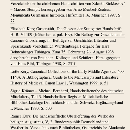
Verzeichnis der beschriebenen Handschriften von Zdenka Stoklasková
– Marcus Stumpf, herausgegeben von Arno Mentzel-Reuters,
Monumenta Germaniae historica. Hilfsmittel 16, München 1997, S.
77
Elisabeth Karg-Gasterstädt, Die Glossen der Stuttgarter Handschrift
H. B. VI 109 (früher iur. et pol. 109). Ein Beitrag zur Geschichte der
Canones-Glossierung, in: Beiträge zur Geschichte, Literatur und
Sprachkunde vornehmlich Württembergs. Festgabe für Karl
Bohnenberger Tübingen. Zum 75. Geburtstag 26. August 1938
dargebracht von Freunden, Kollegen und Schülern. Herausgegeben
von Hans Bihl, Tübingen 1938, S. 231f.
Lotte Kéry, Canonical Collections of the Early Middle Ages (ca. 400-
1140). A Bibliographical Guide to the Manuscripts and Literature,
History of Medieval Canon Law 1, Washington 1999, p. 51
Sigrid Krämer – Michael Bernhard, Handschriftenerbe des deutschen
Mittelalters, Teil 3. Handschriften-Register, Mittelalterliche
Bibliothekskataloge Deutschlands und der Schweiz. Ergänzungsband
I, München 1990, S. 500
Rainer Kurz, Die handschriftliche Überlieferung der Werke des
heiligen Augustinus, V, 2. Bundesrepublik Deutschland und
Westberlin. Verzeichnis nach Bibliotheken, Österreichische Akademie