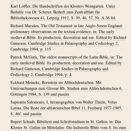
Karl Löffler, Die Handschriften des Klosters Weingarten. Unter
Beihilfe von Dr. Scherer, Beiheft zum Zentralblatt für
Bibliothekswesen 41, Leipzig 1912, S. 39, 46, 57, Nr. A 36 fol.
Richard Marsden, The Old Testament in late Anglo-Saxon England:
preliminary observations on the textual evidence, in: The early
medieval Bible. Its production, decoration and use. Edited by Richard
Gameson, Cambridge Studies in Palaeography and Codicology 2,
Cambridge 1994, p. 115
Patrick McGurk, The oldest manuscripts of the Latin Bible, in: The
early medieval Bible. Its production, decoration and use. Edited by
Richard Gameson, Cambridge Studies in Palaeography and
Codicology 2, Cambridge 1994, p. 4
Eckhard Meineke, Bernstein im Althochdeutschen. Mit
Untersuchungen zum Glossar Rb, Studien zum Althochdeutschen 6,
Göttingen 1984, S. 139 und passim
Sapientia Salomonis, I, herausgegeben von Walter Thiele, Vetus
Latina. Die Reste der altlateinischen Bibel 11, Freiburg 1977-1985,
S. 46f. und passim
Rupert Schaab, Bibeltext und Schriftstudium in St. Gallen, in: Das
Kloster St. Gallen im Mittelalter. Die kulturelle Blüte vom 8. bis zum