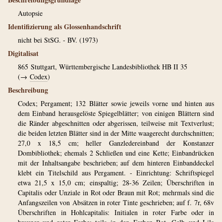
Autopsie
Identifizierung als Glossenhandschrift
nicht bei StSG. - BV. (1973)
Digitalisat
865
Stuttgart, Württembergische Landesbibliothek HB II 35
(→
Codex
)
Beschreibung
Codex; Pergament; 132 Blätter sowie jeweils vorne und hinten aus
dem Einband herausgelöste Spiegelblätter; von einigen Blättern sind
die Ränder abgeschnitten oder abgerissen, teilweise mit Textverlust;
die beiden letzten Blätter sind in der Mitte waagerecht durchschnitten;
27,0 x 18,5 cm; heller Ganzledereinband der Konstanzer
Dombibliothek; ehemals 2 Schließen und eine Kette; Einbandrücken
mit der Inhaltsangabe beschrieben; auf dem hinteren Einbanddeckel
klebt ein Titelschild aus Pergament. - Einrichtung: Schriftspiegel
etwa 21,5 x 15,0 cm; einspaltig; 28-36 Zeilen; Überschriften in
Capitalis oder Unziale in Rot oder Braun mit Rot; mehrmals sind die
Anfangszeilen von Absätzen in roter Tinte geschrieben; auf f. 7r, 68v
Überschriften in Hohlcapitalis: Initialen in roter Farbe oder in