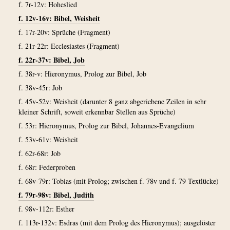
f. 7r-12v: Hoheslied
f. 12v-16v: Bibel, Weisheit
f. 17r-20v: Sprüche (Fragment)
f. 21r-22r: Ecclesiastes (Fragment)
f. 22r-37v: Bibel, Job
f. 38r-v: Hieronymus, Prolog zur Bibel, Job
f. 38v-45r: Job
f. 45v-52v: Weisheit (darunter 8 ganz abgeriebene Zeilen in sehr
kleiner Schrift, soweit erkennbar Stellen aus Sprüche)
f. 53r: Hieronymus, Prolog zur Bibel, Johannes-Evangelium
f. 53v-61v: Weisheit
f. 62r-68r: Job
f. 68r: Federproben
f. 68v-79r: Tobias (mit Prolog; zwischen f. 78v und f. 79 Textlücke)
f. 79r-98v: Bibel, Judith
f. 98v-112r: Esther
f. 113r-132v: Esdras (mit dem Prolog des Hieronymus); ausgelöster