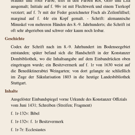
brauner und roter Farbe; teils in den Farben Rot, Gelb und Lila
ausgemalt; Initiale auf f. 98v ist mit Flechtwerk und einem Tierkopf
verziert; auf f. 7r mit der Feder gezeichneter Fisch als Zeilenfüllsel;
marginal auf f. 44r ein Kopf gemalt. - Schrift: alemannische
Minuskel von mehreren Händen des 8.-9. Jahrhunderts; die Schrift ist
oft sehr abgerieben und schwer oder kaum noch lesbar.
Geschichte
Codex der Schrift nach im 8.-9. Jahrhundert im Bodenseegebiet
entstanden; später befand sich die Handschrift in der Konstanzer
Dombibliothek, wo die Inhaltsangabe auf dem Einbandrücken oben
eingetragen wurde; ein Besitzvermerk auf f. 1r von 1630 weist auf
die Benediktinerabtei Weingarten; von dort gelangte sie schließlich
im Zuge der Säkularisation 1803 in die heutige Landesbibliothek
Stuttgart.
Inhalte
Ausgelöster Einbandspiegel vorne Urkunde des Konstanzer Offizials
vom Juni 1431; Schreiben (Streifen; Fragment)
f. 1r-132v: Bibel
f. 1r-132v: f. 1r Besitzvermerk
f. 1r-7r: Ecclesiastes