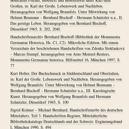
Bonifatius Fischer, Bibeltext und Bibelreform unter Karl dem
Großen, in: Karl der Große. Lebenswerk und Nachleben.
Herausgegeben von Wolfgang Braunfels. Unter Mitwirkung von
Helmut Beumann – Bernhard Bischoff – Hermann Schnitzler u.a., II.
Das geistige Leben. Herausgegeben von Bernhard Bischoff,
Düsseldorf 1965, S. 202, 204f.
Handschriftenarchiv Bernhard Bischoff (Bibliothek der Monumenta
Germaniae Historica, Hs. C1, C2). Mikrofiche-Edition. Mit einem
Verzeichnis der beschriebenen Handschriften von Zdenka Stoklasková
– Marcus Stumpf, herausgegeben von Arno Mentzel-Reuters,
Monumenta Germaniae historica. Hilfsmittel 16, München 1997, S.
77
Kurt Holter, Der Buchschmuck in Süddeutschland und Oberitalien,
in: Karl der Große. Lebenswerk und Nachleben. Herausgegeben von
Wolfgang Braunfels. Unter Mitwirkung von Helmut Beumann –
Bernhard Bischoff – Hermann Schnitzler u.a., III. Karolingische
Kunst. Herausgegeben von Wolfgang Braunfels und Hermann
Schnitzler, Düsseldorf 1965, S. 100
Sigrid Krämer – Michael Bernhard, Handschriftenerbe des deutschen
Mittelalters, Teil 3. Handschriften-Register, Mittelalterliche
Bibliothekskataloge Deutschlands und der Schweiz. Ergänzungsband
I, München 1990, S. 494