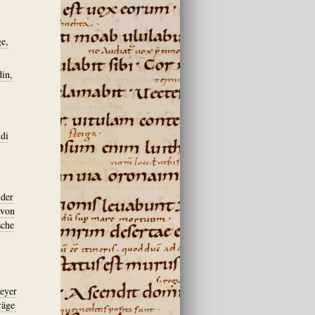
ge,
din,
udi
 der
 von
sche
meyer
räge