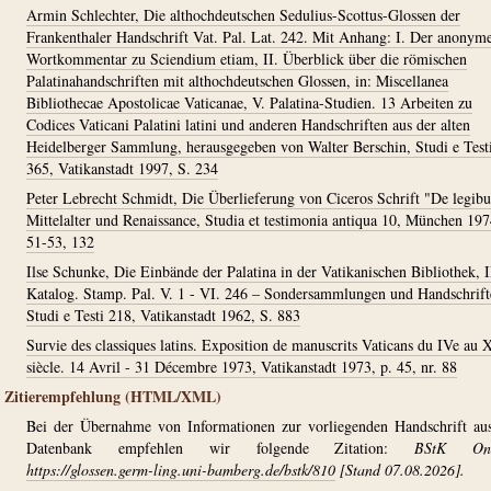
Armin Schlechter, Die althochdeutschen Sedulius-Scottus-Glossen der
Frankenthaler Handschrift Vat. Pal. Lat. 242. Mit Anhang: I. Der anonym
Wortkommentar zu Sciendium etiam, II. Überblick über die römischen
Palatinahandschriften mit althochdeutschen Glossen, in: Miscellanea
Bibliothecae Apostolicae Vaticanae, V. Palatina-Studien. 13 Arbeiten zu
Codices Vaticani Palatini latini und anderen Handschriften aus der alten
Heidelberger Sammlung, herausgegeben von Walter Berschin, Studi e Test
365, Vatikanstadt 1997, S. 234
Peter Lebrecht Schmidt, Die Überlieferung von Ciceros Schrift "De legibu
Mittelalter und Renaissance, Studia et testimonia antiqua 10, München 197
51-53, 132
Ilse Schunke, Die Einbände der Palatina in der Vatikanischen Bibliothek, I
Katalog. Stamp. Pal. V. 1 - VI. 246 – Sondersammlungen und Handschrift
Studi e Testi 218, Vatikanstadt 1962, S. 883
Survie des classiques latins. Exposition de manuscrits Vaticans du IVe au 
siècle. 14 Avril - 31 Décembre 1973, Vatikanstadt 1973, p. 45, nr. 88
Zitierempfehlung (HTML/XML)
Bei der Übernahme von Informationen zur vorliegenden Handschrift au
Datenbank empfehlen wir folgende Zitation:
BStK Onl
https://glossen.germ-ling.uni-bamberg.de/bstk/810
[Stand 07.08.2026].