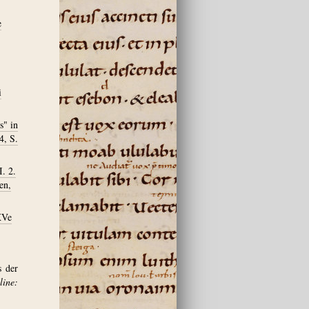
e
i
s" in
4, S.
I. 2.
en,
XVe
s der
ine: