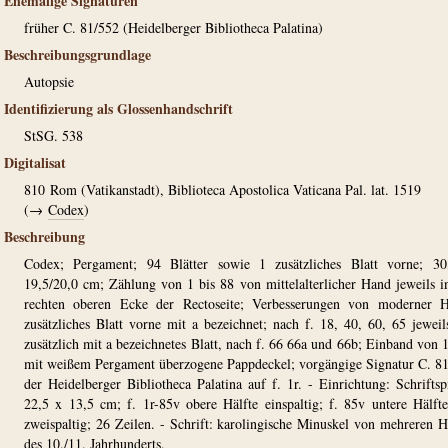
Ehemalige Signaturen
früher C. 81/552 (Heidelberger Bibliotheca Palatina)
Beschreibungsgrundlage
Autopsie
Identifizierung als Glossenhandschrift
StSG. 538
Digitalisat
810
Rom (Vatikanstadt), Biblioteca Apostolica Vaticana Pal. lat. 1519
(→
Codex
)
Beschreibung
Codex; Pergament; 94 Blätter sowie 1 zusätzliches Blatt vorne; 30
19,5/20,0 cm; Zählung von 1 bis 88 von mittelalterlicher Hand jeweils i
rechten oberen Ecke der Rectoseite; Verbesserungen von moderner H
zusätzliches Blatt vorne mit a bezeichnet; nach f. 18, 40, 60, 65 jeweil
zusätzlich mit a bezeichnetes Blatt, nach f. 66 66a und 66b; Einband von 
mit weißem Pergament überzogene Pappdeckel; vorgängige Signatur C. 8
der Heidelberger Bibliotheca Palatina auf f. 1r. - Einrichtung: Schriftsp
22,5 x 13,5 cm; f. 1r-85v obere Hälfte einspaltig; f. 85v untere Hälft
zweispaltig; 26 Zeilen. - Schrift: karolingische Minuskel von mehreren 
des 10./11. Jahrhunderts.