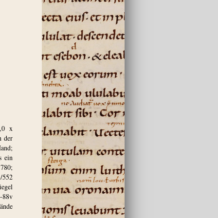
,0 x
n der
and;
s ein
1780;
1/552
iegel
e-88v
Hände