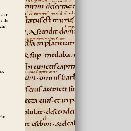
päter
wurde
ührt,
uss
für