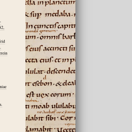
-
82,
rid
.
erein
niae
a.