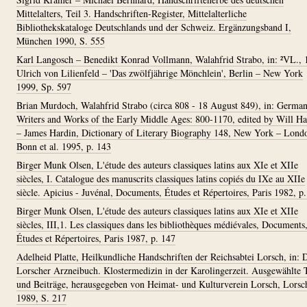
Mittelalters, Teil 3. Handschriften-Register, Mittelalterliche
Bibliothekskataloge Deutschlands und der Schweiz. Ergänzungsband I,
München 1990, S. 555
Karl Langosch – Benedikt Konrad Vollmann, Walahfrid Strabo, in: ²VL., 
Ulrich von Lilienfeld – 'Das zwölfjährige Mönchlein', Berlin – New York
1999, Sp. 597
Brian Murdoch, Walahfrid Strabo (circa 808 - 18 August 849), in: Germa
Writers and Works of the Early Middle Ages: 800-1170, edited by Will Ha
– James Hardin, Dictionary of Literary Biography 148, New York – Lond
Bonn et al. 1995, p. 143
Birger Munk Olsen, L'étude des auteurs classiques latins aux XIe et XIIe
siècles, I. Catalogue des manuscrits classiques latins copiés du IXe au XIIe
siècle. Apicius - Juvénal, Documents, Études et Répertoires, Paris 1982, p
Birger Munk Olsen, L'étude des auteurs classiques latins aux XIe et XIIe
siècles, III,1. Les classiques dans les bibliothèques médiévales, Documents
Études et Répertoires, Paris 1987, p. 147
Adelheid Platte, Heilkundliche Handschriften der Reichsabtei Lorsch, in: 
Lorscher Arzneibuch. Klostermedizin in der Karolingerzeit. Ausgewählte 
und Beiträge, herausgegeben von Heimat- und Kulturverein Lorsch, Lorsc
1989, S. 217