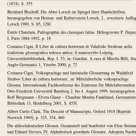
(1874), S. 355
Bernhard Bischoff, Die Abtei Lorsch im Spiegel ihrer Handschriften,
herausgegeben von Heimat- und Kulturverein Lorsch, 2., erweiterte Aufla
Lorsch 1989, S. 85, 128f.
Émile Chatelain, Paléographie des classiques latins. Héliogravure P. Dujar
I, Paris 1884-1892, p. 18
Costanza Cigni, Il Liber de cultura hortorum di Valafrido Strabone nella
tradizione glossografica tedesca antica: il manoscritto Leipzig,
Universitätsbibliothek, Rep. I. 53, in: Giardini. A cura di Mirella Billi, St
Anglo-Germanici 1, Viterbo 2000, p. 72
Costanza Cigni, Volkssprachige und lateinische Glossierung zu Walahfrid
Strabos 'Liber de cultura hortorum', in: Mittelalterliche volkssprachige
Glossen. Internationale Fachkonferenz des Zentrums für Mittelalterstudien
Otto-Friedrich-Universität Bamberg 2. bis 4. August 1999, herausgegeben
Rolf Bergmann – Elvira Glaser – Claudine Moulin-Fankhänel, Germanisti
Bibliothek 13, Heidelberg 2001, S. 455f.
Albert Curtis Clark, The Descent of Manuscripts, Oxford 1918 [Reprint
Norwich 1969], p. 325, 354, 460
Die althochdeutschen Glossen. Gesammelt und bearbeitet von Elias Stein
und Eduard Sievers, IV. Alphabetisch geordnete Glossare. Adespota Nacht