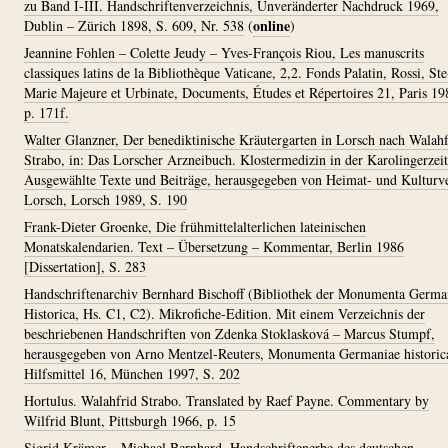
zu Band I-III. Handschriftenverzeichnis, Unveränderter Nachdruck 1969,
online
Dublin – Zürich 1898, S. 609, Nr. 538
(
)
Jeannine Fohlen – Colette Jeudy – Yves-François Riou, Les manuscrits
classiques latins de la Bibliothèque Vaticane, 2,2. Fonds Palatin, Rossi, Ste
Marie Majeure et Urbinate, Documents, Études et Répertoires 21, Paris 19
p. 171f.
Walter Glanzner, Der benediktinische Kräutergarten in Lorsch nach Walahf
Strabo, in: Das Lorscher Arzneibuch. Klostermedizin in der Karolingerzeit
Ausgewählte Texte und Beiträge, herausgegeben von Heimat- und Kulturv
Lorsch, Lorsch 1989, S. 190
Frank-Dieter Groenke, Die frühmittelalterlichen lateinischen
Monatskalendarien. Text – Übersetzung – Kommentar, Berlin 1986
[Dissertation], S. 283
Handschriftenarchiv Bernhard Bischoff (Bibliothek der Monumenta Germa
Historica, Hs. C1, C2). Mikrofiche-Edition. Mit einem Verzeichnis der
beschriebenen Handschriften von Zdenka Stoklasková – Marcus Stumpf,
herausgegeben von Arno Mentzel-Reuters, Monumenta Germaniae historic
Hilfsmittel 16, München 1997, S. 202
Hortulus. Walahfrid Strabo. Translated by Raef Payne. Commentary by
Wilfrid Blunt, Pittsburgh 1966, p. 15
Sigrid Krämer – Michael Bernhard, Handschriftenerbe des deutschen