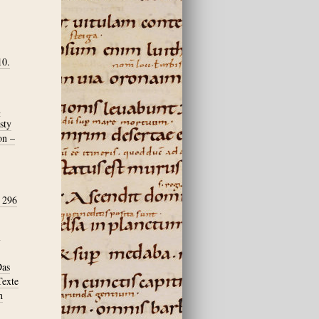
10.
n
sty
on –
. 296
,
Das
Texte
h