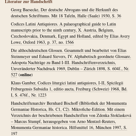
Literatur zur Handschrift
Georg Baesecke, Der deutsche Abrogans und die Herkunft des
deutschen Schrifttums. Mit 18 Tafeln, Halle (Saale) 1930, S. 36
Codices Latini Antiquiores. A palaeographical guide to Latin
manuscripts prior to the ninth century, X. Austria, Belgium,
Czechoslovakia, Denmark, Egypt and Holland, edited by Elias Avery
Lowe, Oxford 1963, p. 37, no. 1566
Die althochdeutschen Glossen. Gesammelt und bearbeitet von Elias
Steinmeyer und Eduard Sievers, IV. Alphabetisch geordnete Glossare.
Adespota Nachträge zu Band I-III. Handschriftenverzeichnis,
Unveränderter Nachdruck 1969, Dublin – Zürich 1898, S. 604f., Nr.
online
527
(
)
Klaus Gamber, Codices liturgici latini antiquiores, I-II, Spicilegii
Friburgensis Subsidia 1, editio aucta, Freiburg (Schweiz) 1968, Bd.
I, S. 476f., Nr. 1223
Handschriftenarchiv Bernhard Bischoff (Bibliothek der Monumenta
Germaniae Historica, Hs. C1, C2). Mikrofiche-Edition. Mit einem
Verzeichnis der beschriebenen Handschriften von Zdenka Stoklasková
– Marcus Stumpf, herausgegeben von Arno Mentzel-Reuters,
Monumenta Germaniae historica. Hilfsmittel 16, München 1997, S.
197