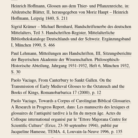
Heinrich Hoffmann, Glossen aus dem Thier- und Pflanzenreiche, in:
Altdeutsche Blätter, II, herausgegeben von Moriz Haupt – Heinrich
Hoffmann, Leipzig 1840, S. 211
Sigrid Krämer – Michael Bernhard, Handschriftenerbe des deutschen
Mittelalters, Teil 3. Handschriften-Register, Mittelalterliche
Bibliothekskataloge Deutschlands und der Schweiz. Ergänzungsband
I, München 1990, S. 466
Paul Lehmann, Mitteilungen aus Handschriften, III, Sitzungsberichte
der Bayerischen Akademie der Wissenschaften. Philosophisch-
Historische Abteilung, Jahrgang 1931-1932, Heft 6, München 1932,
S. 30
Paolo Vaciago, From Canterbury to Sankt Gallen. On the
Transmission of Early Medieval Glosses to the Octateuch and the
Books of Kings, Romanobarbarica 17 (2000), p. 12
Paolo Vaciago, Towards a Corpus of Carolingian Biblical Glossaries.
A Research in Progress Report, dans: Les manuscrits des lexiques et
glossaires de l'antiquité tardive à la fin du moyen âge. Actes du
Colloque international organisé par le "Ettore Majorana Centre for
Scientific Culture" (Erice, 23-30 septembre 1994), publié par
Jacqueline Hamesse, TEMA. 4, Louvain-la-Neuve 1996, p. 135