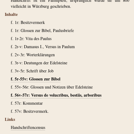
Handschrift ist ein Palimpsest; ursprünglich wurde sie um 800
vielleicht in Würzburg geschrieben.
Inhalte
f. 1r: Besitzvermerk
f. 1r: Glossen zur Bibel, Paulusbriefe
f. 1r-2r: Vita des Paulus
f. 2r-v: Damasus I., Versus in Paulum
f. 2v-3r: Worterklärungen
f. 3r-v: Deutungen der Edelsteine
f. 3v-5r: Schrift über Job
f. 5r-55v: Glossen zur Bibel
f. 55v-56r: Glossen und Notizen über Edelsteine
f. 56v-57r: Versus de volucribus, bestiis, arboribus
f. 57r: Kommentar
f. 57v: Besitzvermerk.
Links
Handschriftencensus