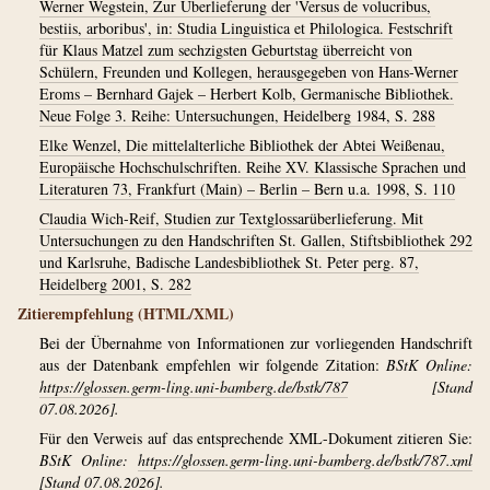
Werner Wegstein, Zur Überlieferung der 'Versus de volucribus,
bestiis, arboribus', in: Studia Linguistica et Philologica. Festschrift
für Klaus Matzel zum sechzigsten Geburtstag überreicht von
Schülern, Freunden und Kollegen, herausgegeben von Hans-Werner
Eroms – Bernhard Gajek – Herbert Kolb, Germanische Bibliothek.
Neue Folge 3. Reihe: Untersuchungen, Heidelberg 1984, S. 288
Elke Wenzel, Die mittelalterliche Bibliothek der Abtei Weißenau,
Europäische Hochschulschriften. Reihe XV. Klassische Sprachen und
Literaturen 73, Frankfurt (Main) – Berlin – Bern u.a. 1998, S. 110
Claudia Wich-Reif, Studien zur Textglossarüberlieferung. Mit
Untersuchungen zu den Handschriften St. Gallen, Stiftsbibliothek 292
und Karlsruhe, Badische Landesbibliothek St. Peter perg. 87,
Heidelberg 2001, S. 282
Zitierempfehlung (HTML/XML)
Bei der Übernahme von Informationen zur vorliegenden Handschrift
aus der Datenbank empfehlen wir folgende Zitation:
BStK Online:
https://glossen.germ-ling.uni-bamberg.de/bstk/787
[Stand
07.08.2026].
Für den Verweis auf das entsprechende XML-Dokument zitieren Sie:
BStK Online:
https://glossen.germ-ling.uni-bamberg.de/bstk/787.xml
[Stand 07.08.2026].