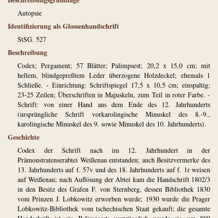
Autopsie
Identifizierung als Glossenhandschrift
StSG. 527
Beschreibung
Codex; Pergament; 57 Blätter; Palimpsest; 20,2 x 15,0 cm; mit
hellem, blindgepreßtem Leder überzogene Holzdeckel; ehemals 1
Schließe. - Einrichtung: Schriftspiegel 17,5 x 10,5 cm; einspaltig;
23-25 Zeilen; Überschriften in Majuskeln, zum Teil in roter Farbe. -
Schrift: von einer Hand aus dem Ende des 12. Jahrhunderts
(ursprüngliche Schrift vorkarolingische Minuskel des 8.-9.,
karolingische Minuskel des 9. sowie Minuskel des 10. Jahrhunderts).
Geschichte
Codex der Schrift nach im 12. Jahrhundert in der
Prämonstratenserabtei Weißenau entstanden; auch Besitzvermerke des
13. Jahrhunderts auf f. 57v und des 18. Jahrhunderts auf f. 1r weisen
auf Weißenau; nach Auflösung der Abtei kam die Handschrift 1802/3
in den Besitz des Grafen F. von Sternberg, dessen Bibliothek 1830
vom Prinzen J. Lobkowitz erworben wurde; 1930 wurde die Prager
Lobkowitz-Bibliothek vom tschechischen Staat gekauft; die gesamte