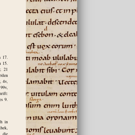
m 17.
m 15.
g; 21
bilen
, 4v,
 99v,
rift:
es 9.
ch in
hek,
 die