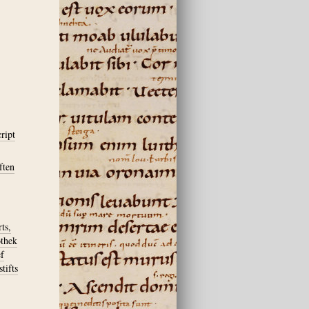
ript
ften
ts,
othek
ef
tifts