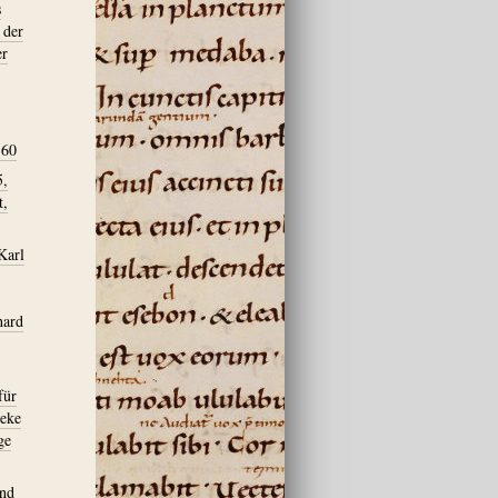
s
 der
er
 60
5,
t,
Karl
hard
für
neke
ge
und