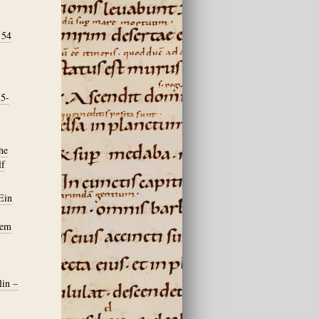
 54
35-
he
lf
Ein
hem
lin –