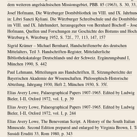
dem weiteren angelsächsischen Missionsgebiet, PBB. 85 (1963), S. 30, 33,
Josef Hofmann, Die Würzburger Dombibliothek im VIII. und IX. Jahrhund
in: Libri Sancti Kyliani. Die Würzburger Schreibschule und die Dombibli
im VIII. und IX. Jahrhundert, herausgegeben von Bernhard Bischoff – Jos
Hofmann, Quellen und Forschungen zur Geschichte des Bistums und Hochs
Würzburg 6, Würzburg 1952, S. 72f., 77, 113, 147, 157
Sigrid Krämer – Michael Bernhard, Handschriftenerbe des deutschen
Mittelalters, Teil 3. Handschriften-Register, Mittelalterliche
Bibliothekskataloge Deutschlands und der Schweiz. Ergänzungsband I,
München 1990, S. 442
Paul Lehmann, Mitteilungen aus Handschriften, II, Sitzungsberichte der
Bayerischen Akademie der Wissenschaften. Philosophisch-Historische
Abteilung, Jahrgang 1930, Heft 2, München 1930, S. 35f.
Elias Avery Lowe, Palaeographical Papers 1907-1965. Edited by Ludwig
Bieler, I-II, Oxford 1972, vol. I, p. 39
Elias Avery Lowe, Palaeographical Papers 1907-1965. Edited by Ludwig
Bieler, I-II, Oxford 1972, vol. I, p. 244
Elias Avery Lowe, The Beneventan Script. A History of the South Italian
Minuscule. Second Edition prepared and enlarged by Virginia Brown, I. T
Sussidi Eruditi 33, Rom 1980, p. 343