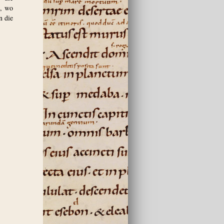
d, wo
n die