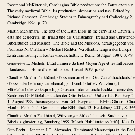
Rosamond McKitterick, Carolingian Bible production: the Tours anomaly, 
The early medieval Bible. Its production, decoration and use. Edited by
Richard Gameson, Cambridge Studies in Palaeography and Codicology 2,
Cambridge 1994, p. 70
Martin McNamara, The text of the Latin Bible in the early Irish Church. 
data and desiderata, in: Irland und die Christenheit. Ireland and Christend
Bibelstudien und Mission. The Bible and the Missions, herausgegeben von
Próinséas Ní Chatháin – Michael Richter, Veröffentlichungen des Europa
Zentrums Tübingen. Kulturwissenschaftliche Reihe, Stuttgart 1987, S. 49
Geneviève L. Micheli, L'Enluminure du haut Moyen Age et les Influences
irlandaises. Histoire d'une Influence, Brüssel 1939, p. 69
Claudine Moulin-Fankhänel, Glossieren an einem Ort. Zur althochdeutsch
Glossenüberlieferung der ehemaligen Dombibliothek Würzburg, in:
Mittelalterliche volkssprachige Glossen. Internationale Fachkonferenz des
Zentrums für Mittelalterstudien der Otto-Friedrich-Universität Bamberg 2.
4. August 1999, herausgegeben von Rolf Bergmann – Elvira Glaser – Clau
Moulin-Fankhänel, Germanistische Bibliothek 13, Heidelberg 2001, S. 36
Claudine Moulin-Fankhänel, Würzburger Althochdeutsch. Studien zur
Bibeltextglossierung, Bamberg 1999 [Masch. Habilitationsschrift], Kap. D.
Otto Pächt – Jonathan J.G. Alexander, Illuminated Manuscripts in the Bodl