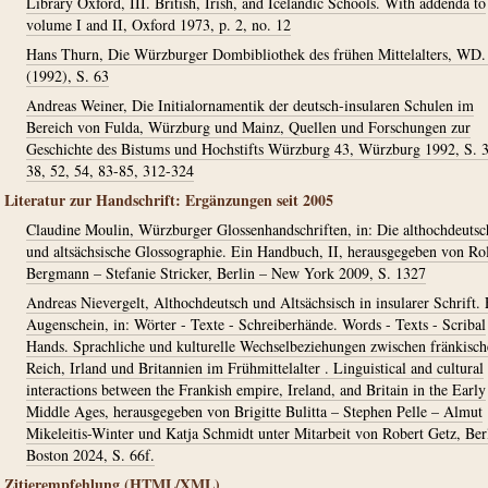
Library Oxford, III. British, Irish, and Icelandic Schools. With addenda to
volume I and II, Oxford 1973, p. 2, no. 12
Hans Thurn, Die Würzburger Dombibliothek des frühen Mittelalters, WD.
(1992), S. 63
Andreas Weiner, Die Initialornamentik der deutsch-insularen Schulen im
Bereich von Fulda, Würzburg und Mainz, Quellen und Forschungen zur
Geschichte des Bistums und Hochstifts Würzburg 43, Würzburg 1992, S. 
38, 52, 54, 83-85, 312-324
Literatur zur Handschrift: Ergänzungen seit 2005
Claudine Moulin, Würzburger Glossenhandschriften, in: Die althochdeutsc
und altsächsische Glossographie. Ein Handbuch, II, herausgegeben von Ro
Bergmann – Stefanie Stricker, Berlin – New York 2009, S. 1327
Andreas Nievergelt, Althochdeutsch und Altsächsisch in insularer Schrift. 
Augenschein, in: Wörter - Texte - Schreiberhände. Words - Texts - Scribal
Hands. Sprachliche und kulturelle Wechselbeziehungen zwischen fränkisc
Reich, Irland und Britannien im Frühmittelalter . Linguistical and cultural
interactions between the Frankish empire, Ireland, and Britain in the Early
Middle Ages, herausgegeben von Brigitte Bulitta – Stephen Pelle – Almut
Mikeleitis-Winter und Katja Schmidt unter Mitarbeit von Robert Getz, Ber
Boston 2024, S. 66f.
Zitierempfehlung (HTML/XML)