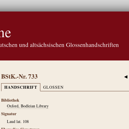
ne
tschen und altsächsischen Glossenhandschriften
BStK.-Nr. 733
◀
HANDSCHRIFT
GLOSSEN
Bibliothek
Oxford, Bodleian Library
Signatur
Laud lat. 108