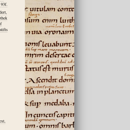
 93f.
ert,
othek
ef
tifts
ext,