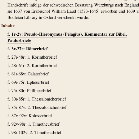
Handschrift infolge der schwedischen Besatzung Würzburgs nach Englan
sie 1637 von Erzbischof William Laud (1573-1645) erworben und 1639 a
Bodleian Library in Oxford verschenkt wurde.
Inhalte
f. 1r-2v: Pseudo-Hieronymus (Pelagius), Kommentar zur Bibel,
Paulusbriefe
f. 3r-27r: Römerbrief
f. 27r-48r: 1. Korintherbrief
f. 48r-61r: 2. Korintherbrief
f. 61r-68v: Galaterbrief
f. 69r-75r: Epheserbrief
f. 75r-80r: Philipperbrief
f. 80r-85r: 1. Thessalonicherbrief
f. 85r-87v: 2. Thessalonicherbrief
f. 87v-92v: Kolosserbrief
f. 92v-98r: 1. Timotheusbrief
f. 98r-102v: 2. Timotheusbrief