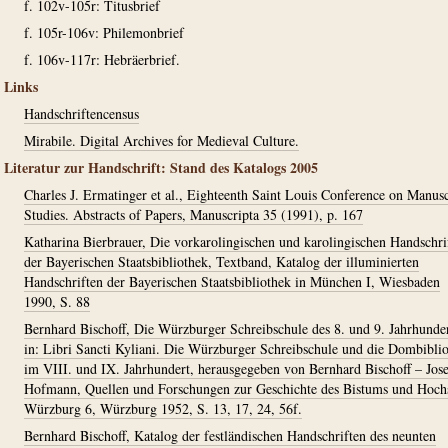
f. 102v-105r: Titusbrief
f. 105r-106v: Philemonbrief
f. 106v-117r: Hebräerbrief.
Links
Handschriftencensus
Mirabile. Digital Archives for Medieval Culture.
Literatur zur Handschrift: Stand des Katalogs 2005
Charles J. Ermatinger et al., Eighteenth Saint Louis Conference on Manusc
Studies. Abstracts of Papers, Manuscripta 35 (1991), p. 167
Katharina Bierbrauer, Die vorkarolingischen und karolingischen Handschri
der Bayerischen Staatsbibliothek, Textband, Katalog der illuminierten
Handschriften der Bayerischen Staatsbibliothek in München I, Wiesbaden
1990, S. 88
Bernhard Bischoff, Die Würzburger Schreibschule des 8. und 9. Jahrhunder
in: Libri Sancti Kyliani. Die Würzburger Schreibschule und die Dombibli
im VIII. und IX. Jahrhundert, herausgegeben von Bernhard Bischoff – Jos
Hofmann, Quellen und Forschungen zur Geschichte des Bistums und Hochs
Würzburg 6, Würzburg 1952, S. 13, 17, 24, 56f.
Bernhard Bischoff, Katalog der festländischen Handschriften des neunten