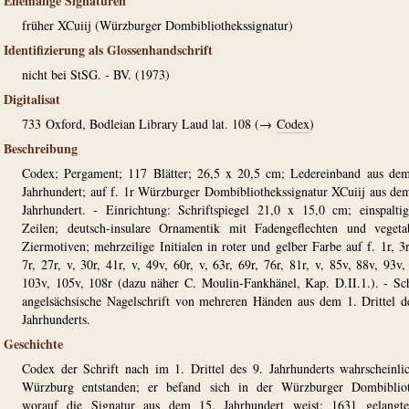
Ehemalige Signaturen
früher XCuiij (Würzburger Dombibliothekssignatur)
Identifizierung als Glossenhandschrift
nicht bei StSG. - BV. (1973)
Digitalisat
733
Oxford, Bodleian Library Laud lat. 108 (→
Codex
)
Beschreibung
Codex; Pergament; 117 Blätter; 26,5 x 20,5 cm; Ledereinband aus de
Jahrhundert; auf f. 1r Würzburger Dombibliothekssignatur XCuiij aus de
Jahrhundert. - Einrichtung: Schriftspiegel 21,0 x 15,0 cm; einspalti
Zeilen; deutsch-insulare Ornamentik mit Fadengeflechten und vegeta
Ziermotiven; mehrzeilige Initialen in roter und gelber Farbe auf f. 1r, 3r
7r, 27r, v, 30r, 41r, v, 49v, 60r, v, 63r, 69r, 76r, 81r, v, 85v, 88v, 93v,
103v, 105v, 108r (dazu näher C. Moulin-Fankhänel, Kap. D.II.1.). - Sch
angelsächsische Nagelschrift von mehreren Händen aus dem 1. Drittel d
Jahrhunderts.
Geschichte
Codex der Schrift nach im 1. Drittel des 9. Jahrhunderts wahrscheinli
Würzburg entstanden; er befand sich in der Würzburger Dombibliot
worauf die Signatur aus dem 15. Jahrhundert weist; 1631 gelangte