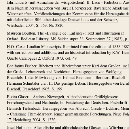
Jahrhunderts (mit Ausnahme der wisigotischen), II. Laon - Paderborn. Au
dem Nachlaß herausgegeben von Birgit Ebersperger, Bayerische Akademie
Wissenschaften. Veröffentlichungen der Kommission für die Herausgabe d
mittelalterlichen Bibliothekskataloge Deutschlands und der Schweiz,
Wiesbaden 2004, S. 369, Nr. 3820
Maureen Boulton, The «Evangile de l'Enfance»: Text and Illustration in
Oxford, Bodleian Library, MS Selden supra 38, Scriptorium 37 (1983), p.
H.O. Coxe, Laudian Manuscripts. Reprinted from the edition of 1858-188
with corrections and additions, and an historical introduction by R.W. Hun
Quarto Catalogues 2, Oxford 1973, col. 49
Bonifatius Fischer, Bibeltext und Bibelreform unter Karl dem Großen, in: 
der Große. Lebenswerk und Nachleben. Herausgegeben von Wolfgang
Braunfels. Unter Mitwirkung von Helmut Beumann – Bernhard Bischoff –
Hermann Schnitzler u.a., II. Das geistige Leben. Herausgegeben von Bern
Bischoff, Düsseldorf 1965, S. 199
Elvira Glaser – Andreas Nievergelt, Althochdeutsche Griffelglossen:
Forschungsstand und Neufunde, in: Entstehung des Deutschen. Festschrift 
Heinrich Tiefenbach. Herausgegeben von Albrecht Greule – Eckhard Mei
– Christiane Thim-Marbrey, Jenaer germanistische Forschungen. Neue Fol
17, Heidelberg 2004, S. 122f.
Josef Hofmann, Altenglische und althochdeutsche Glossen aus Würzburg 