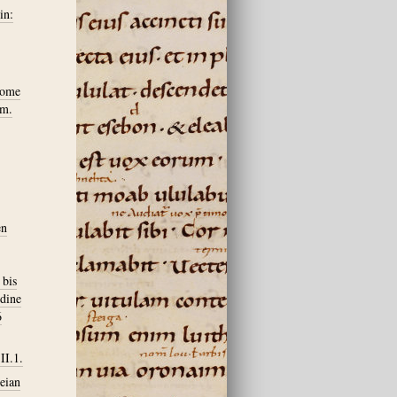
in:
Some
om.
en
 bis
dine
6
II.1.
eian