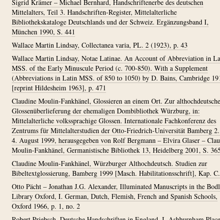
Sigrid Krämer – Michael Bernhard, Handschriftenerbe des deutschen
Mittelalters, Teil 3. Handschriften-Register, Mittelalterliche
Bibliothekskataloge Deutschlands und der Schweiz. Ergänzungsband I,
München 1990, S. 441
Wallace Martin Lindsay, Collectanea varia, PL. 2 (1923), p. 43
Wallace Martin Lindsay, Notae Latinae. An Account of Abbreviation in La
MSS. of the Early Minuscule Period (c. 700-850). With a Supplement
(Abbreviations in Latin MSS. of 850 to 1050) by D. Bains, Cambridge 19
[reprint Hildesheim 1963], p. 471
Claudine Moulin-Fankhänel, Glossieren an einem Ort. Zur althochdeutsch
Glossenüberlieferung der ehemaligen Dombibliothek Würzburg, in:
Mittelalterliche volkssprachige Glossen. Internationale Fachkonferenz des
Zentrums für Mittelalterstudien der Otto-Friedrich-Universität Bamberg 2.
4. August 1999, herausgegeben von Rolf Bergmann – Elvira Glaser – Clau
Moulin-Fankhänel, Germanistische Bibliothek 13, Heidelberg 2001, S. 36
Claudine Moulin-Fankhänel, Würzburger Althochdeutsch. Studien zur
Bibeltextglossierung, Bamberg 1999 [Masch. Habilitationsschrift], Kap. C.
Otto Pächt – Jonathan J.G. Alexander, Illuminated Manuscripts in the Bodl
Library Oxford, I. German, Dutch, Flemish, French and Spanish Schools,
Oxford 1966, p. 1, no. 2
Robert Priebsch, Deutsche Handschriften in England, I. Ashburnham Plac