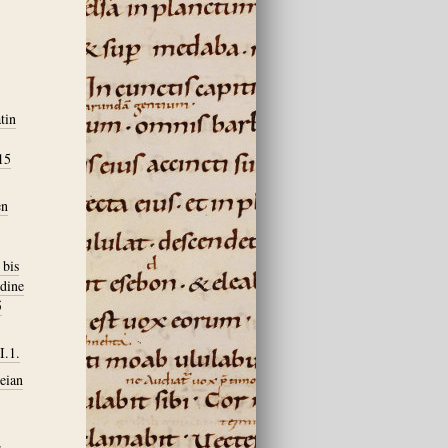
tin
15
en
 bis
dine
5
I.1.
eian
e –