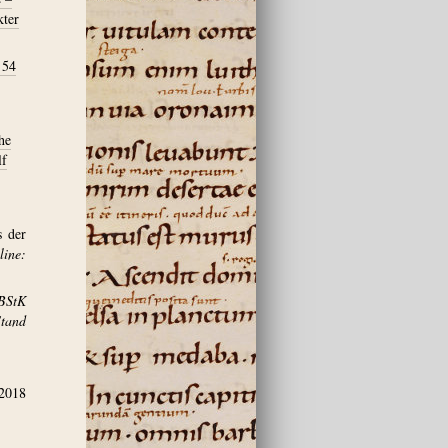
kter
 54
he
lf
s der
ine:
BStK
and
.2018