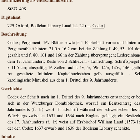
Identifizierung als Glossenhandschrift
StSG. 498
Digitalisat
729
Oxford, Bodleian Library Laud lat. 22 (→
Codex
)
Beschreibung
Codex; Pergament; 167 Blätter sowie je 1 Papierblatt vorne und hinten 
Pergamentblatt hinten; 21,0 x 16,2 cm; bei der Zählung f. 49, 53, 101 do
gezählt und f. 80, 161 und 166 in der Zählung übersprungen; Ledereinban
dem 17. Jahrhundert; Reste von 2 Schließen. - Einrichtung: Schriftspiegel
x 11,5 cm; einspaltig; 16 Zeilen; auf f. 1v, 5r, 59r, 145r, 145v, 146r gel
rot gestaltete Initialen; Kapitelbuchstaben gelb ausgefüllt. - Sch
karolingische Minuskel aus dem 1. Drittel des 9. Jahrhunderts.
Geschichte
Codex der Schrift nach im 1. Drittel des 9. Jahrhunderts entstanden; er b
sich in der Würzburger Dombibliothek, worauf ein Besitzeintrag de
Jahrhunderts (f. 1r) weist; Handschrift während der schwedischen Besa
Würzburgs zwischen 1631 und 1634 nach England gelangt; ein Besitzei
des 17. Jahrhunderts (f. 1r) weist auf Erzbischof William Laud (1573-1
der den Codex 1637 erwarb und 1639 der Bodleian Library schenkte.
Inhalte