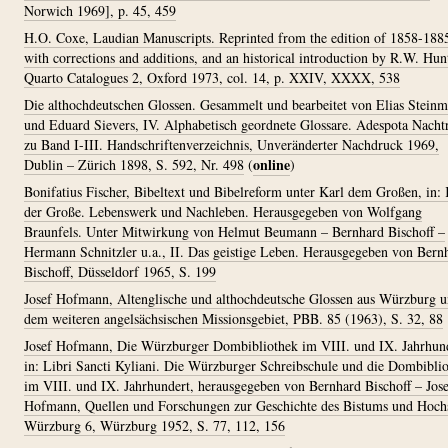
Norwich 1969], p. 45, 459
H.O. Coxe, Laudian Manuscripts. Reprinted from the edition of 1858-188
with corrections and additions, and an historical introduction by R.W. Hun
Quarto Catalogues 2, Oxford 1973, col. 14, p. XXIV, XXXX, 538
Die althochdeutschen Glossen. Gesammelt und bearbeitet von Elias Stein
und Eduard Sievers, IV. Alphabetisch geordnete Glossare. Adespota Nacht
zu Band I-III. Handschriftenverzeichnis, Unveränderter Nachdruck 1969,
online
Dublin – Zürich 1898, S. 592, Nr. 498
(
)
Bonifatius Fischer, Bibeltext und Bibelreform unter Karl dem Großen, in: 
der Große. Lebenswerk und Nachleben. Herausgegeben von Wolfgang
Braunfels. Unter Mitwirkung von Helmut Beumann – Bernhard Bischoff –
Hermann Schnitzler u.a., II. Das geistige Leben. Herausgegeben von Bern
Bischoff, Düsseldorf 1965, S. 199
Josef Hofmann, Altenglische und althochdeutsche Glossen aus Würzburg 
dem weiteren angelsächsischen Missionsgebiet, PBB. 85 (1963), S. 32, 88
Josef Hofmann, Die Würzburger Dombibliothek im VIII. und IX. Jahrhund
in: Libri Sancti Kyliani. Die Würzburger Schreibschule und die Dombibli
im VIII. und IX. Jahrhundert, herausgegeben von Bernhard Bischoff – Jos
Hofmann, Quellen und Forschungen zur Geschichte des Bistums und Hochs
Würzburg 6, Würzburg 1952, S. 77, 112, 156