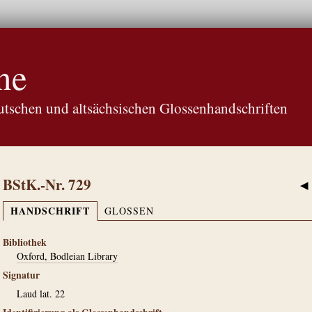
ne
tschen und altsächsischen Glossenhandschriften
BStK.-Nr. 729
◀
HANDSCHRIFT
GLOSSEN
Bibliothek
Oxford, Bodleian Library
Signatur
Laud lat. 22