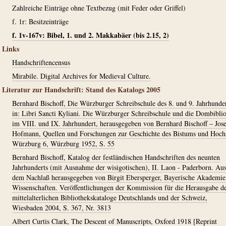
Zahlreiche Einträge ohne Textbezug (mit Feder oder Griffel)
f. 1r: Besitzeinträge
f. 1v-167v: Bibel, 1. und 2. Makkabäer (bis 2.15, 2)
Links
Handschriftencensus
Mirabile. Digital Archives for Medieval Culture.
Literatur zur Handschrift: Stand des Katalogs 2005
Bernhard Bischoff, Die Würzburger Schreibschule des 8. und 9. Jahrhunder
in: Libri Sancti Kyliani. Die Würzburger Schreibschule und die Dombibli
im VIII. und IX. Jahrhundert, herausgegeben von Bernhard Bischoff – Jos
Hofmann, Quellen und Forschungen zur Geschichte des Bistums und Hochs
Würzburg 6, Würzburg 1952, S. 55
Bernhard Bischoff, Katalog der festländischen Handschriften des neunten
Jahrhunderts (mit Ausnahme der wisigotischen), II. Laon - Paderborn. Au
dem Nachlaß herausgegeben von Birgit Ebersperger, Bayerische Akademie
Wissenschaften. Veröffentlichungen der Kommission für die Herausgabe d
mittelalterlichen Bibliothekskataloge Deutschlands und der Schweiz,
Wiesbaden 2004, S. 367, Nr. 3813
Albert Curtis Clark, The Descent of Manuscripts, Oxford 1918 [Reprint