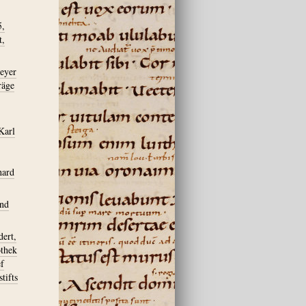
5,
t,
meyer
räge
Karl
hard
und
ert,
othek
ef
tifts