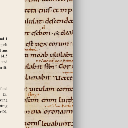
und 1
ppelt
d aus
 14,5
b und
rift:
efand
s 15.
tzung
ntrag
645),