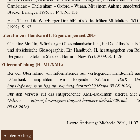
Cambridge – Cheltenham – Oxford – Wigan. Mit einem Anhang ungedruc
Stücke, Erlangen 1896, S. 144, Nr. 138
Hans Thurn, Die Würzburger Dombibliothek des frühen Mittelalters, WD.
(1992), S. 63
Literatur zur Handschrift: Ergänzungen seit 2005
Claudine Moulin, Würzburger Glossenhandschriften, in: Die althochdeutsc
und altsächsische Glossographie. Ein Handbuch, II, herausgegeben von Ro
Bergmann – Stefanie Stricker, Berlin – New York 2009, S. 1326
Zitierempfehlung (HTML/XML)
Bei der Übernahme von Informationen zur vorliegenden Handschrift au
Datenbank empfehlen wir folgende Zitation:
BStK Onl
https://glossen.germ-ling.uni-bamberg.de/bstk/729
[Stand 09.08.2026].
Für den Verweis auf das entsprechende XML-Dokument zitieren Sie:
Online:
https://glossen.germ-ling.uni-bamberg.de/bstk/729.xml
[St
09.08.2026].
Letzte Änderung:
Michaela Pölzl
, 11.07
An den Anfang