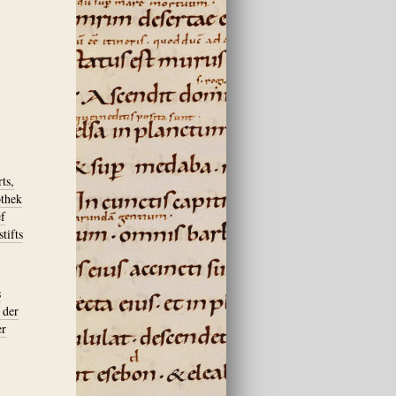
ts,
othek
ef
tifts
s
 der
er