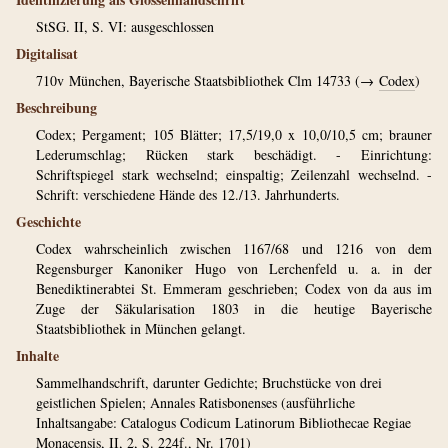
StSG. II, S. VI: ausgeschlossen
Digitalisat
710v
München, Bayerische Staatsbibliothek Clm 14733 (→
Codex
)
Beschreibung
Codex; Pergament; 105 Blätter; 17,5/19,0 x 10,0/10,5 cm; brauner
Lederumschlag; Rücken stark beschädigt. - Einrichtung:
Schriftspiegel stark wechselnd; einspaltig; Zeilenzahl wechselnd. -
Schrift: verschiedene Hände des 12./13. Jahrhunderts.
Geschichte
Codex wahrscheinlich zwischen 1167/68 und 1216 von dem
Regensburger Kanoniker Hugo von Lerchenfeld u. a. in der
Benediktinerabtei St. Emmeram geschrieben; Codex von da aus im
Zuge der Säkularisation 1803 in die heutige Bayerische
Staatsbibliothek in München gelangt.
Inhalte
Sammelhandschrift, darunter Gedichte; Bruchstücke von drei
geistlichen Spielen; Annales Ratisbonenses (ausführliche
Inhaltsangabe: Catalogus Codicum Latinorum Bibliothecae Regiae
Monacensis, II, 2, S. 224f., Nr. 1701)