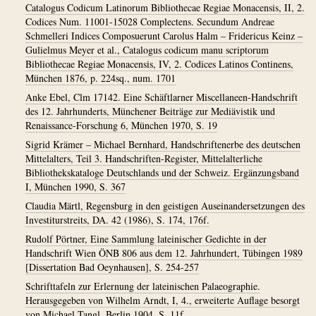
Catalogus Codicum Latinorum Bibliothecae Regiae Monacensis, II, 2.
Codices Num. 11001-15028 Complectens. Secundum Andreae
Schmelleri Indices Composuerunt Carolus Halm – Fridericus Keinz –
Gulielmus Meyer et al., Catalogus codicum manu scriptorum
Bibliothecae Regiae Monacensis, IV, 2. Codices Latinos Continens,
München 1876, p. 224sq., num. 1701
Anke Ebel, Clm 17142. Eine Schäftlarner Miscellaneen-Handschrift
des 12. Jahrhunderts, Münchener Beiträge zur Mediävistik und
Renaissance-Forschung 6, München 1970, S. 19
Sigrid Krämer – Michael Bernhard, Handschriftenerbe des deutschen
Mittelalters, Teil 3. Handschriften-Register, Mittelalterliche
Bibliothekskataloge Deutschlands und der Schweiz. Ergänzungsband
I, München 1990, S. 367
Claudia Märtl, Regensburg in den geistigen Auseinandersetzungen des
Investiturstreits, DA. 42 (1986), S. 174, 176f.
Rudolf Pörtner, Eine Sammlung lateinischer Gedichte in der
Handschrift Wien ÖNB 806 aus dem 12. Jahrhundert, Tübingen 1989
[Dissertation Bad Oeynhausen], S. 254-257
Schrifttafeln zur Erlernung der lateinischen Palaeographie.
Herausgegeben von Wilhelm Arndt, I, 4., erweiterte Auflage besorgt
von Michael Tangl, Berlin 1904, S. 11f.