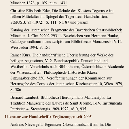
München 1878, p. 169, num. 1431
Christine Elisabeth Eder, Die Schule des Klosters Tegernsee im
frühen Mittelalter im Spiegel der Tegernseer Handschriften,
StMOSB. 83 (1972), S. 111, Nr. 87 und passim
Katalog der lateinischen Fragmente der Bayerischen Staatsbibliothek
München, I. Clm 29202-29311. Beschrieben von Hermann Hauke,
Catalogus codicum manu scriptorum Bibliothecae Monacensis IV,12,
Wiesbaden 1994, S. 151
Rainer Kurz, Die handschriftliche Überlieferung der Werke des
heiligen Augustinus, V, 2. Bundesrepublik Deutschland und
Westberlin. Verzeichnis nach Bibliotheken, Österreichische Akademie
der Wissenschaften. Philosophisch-Historische Klasse.
Sitzungsberichte 350, Veröffentlichungen der Kommission zur
Herausgabe des Corpus der lateinischen Kirchenväter 10, Wien 1979,
S. 386
Bernard Lambert, Bibliotheca Hieronymiana Manuscripta. La
Tradition Manuscrite des Œuvres de Saint Jérôme, I-IV, Instrumenta
Patristica 4, Steenbrugis 1969-1972, n° 0, 935
Literatur zur Handschrift: Ergänzungen seit 2005
Andreas Nievergelt, Tegernseer Glossenhandschriften, in: Die