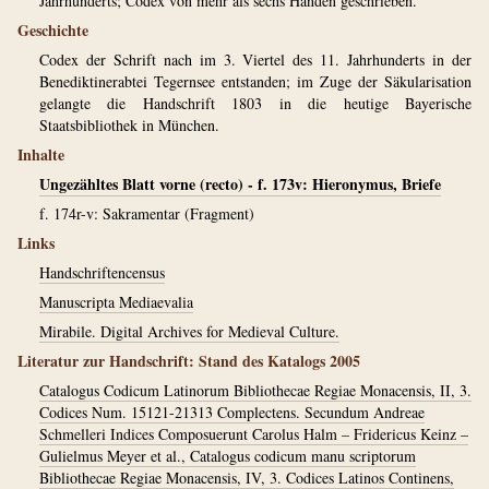
Jahrhunderts; Codex von mehr als sechs Händen geschrieben.
Geschichte
Codex der Schrift nach im 3. Viertel des 11. Jahrhunderts in der
Benediktinerabtei Tegernsee entstanden; im Zuge der Säkularisation
gelangte die Handschrift 1803 in die heutige Bayerische
Staatsbibliothek in München.
Inhalte
Ungezähltes Blatt vorne (recto) - f. 173v: Hieronymus, Briefe
f. 174r-v: Sakramentar (Fragment)
Links
Handschriftencensus
Manuscripta Mediaevalia
Mirabile. Digital Archives for Medieval Culture.
Literatur zur Handschrift: Stand des Katalogs 2005
Catalogus Codicum Latinorum Bibliothecae Regiae Monacensis, II, 3.
Codices Num. 15121-21313 Complectens. Secundum Andreae
Schmelleri Indices Composuerunt Carolus Halm – Fridericus Keinz –
Gulielmus Meyer et al., Catalogus codicum manu scriptorum
Bibliothecae Regiae Monacensis, IV, 3. Codices Latinos Continens,