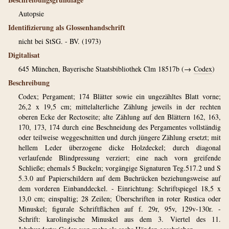
Autopsie
Identifizierung als Glossenhandschrift
nicht bei StSG. - BV. (1973)
Digitalisat
645
München, Bayerische Staatsbibliothek Clm 18517b (→
Codex
)
Beschreibung
Codex; Pergament; 174 Blätter sowie ein ungezähltes Blatt vorne;
26,2 x 19,5 cm; mittelalterliche Zählung jeweils in der rechten
oberen Ecke der Rectoseite; alte Zählung auf den Blättern 162, 163,
170, 173, 174 durch eine Beschneidung des Pergamentes vollständig
oder teilweise weggeschnitten und durch jüngere Zählung ersetzt; mit
hellem Leder überzogene dicke Holzdeckel; durch diagonal
verlaufende Blindpressung verziert; eine nach vorn greifende
Schließe; ehemals 5 Buckeln; vorgängige Signaturen Teg.517.2 und S
5.3.0 auf Papierschildern auf dem Buchrücken beziehungsweise auf
dem vorderen Einbanddeckel. - Einrichtung: Schriftspiegel 18,5 x
13,0 cm; einspaltig; 28 Zeilen; Überschriften in roter Rustica oder
Minuskel; figurale Schriftflächen auf f. 29r, 95v, 129v-130r. -
Schrift: karolingische Minuskel aus dem 3. Viertel des 11.