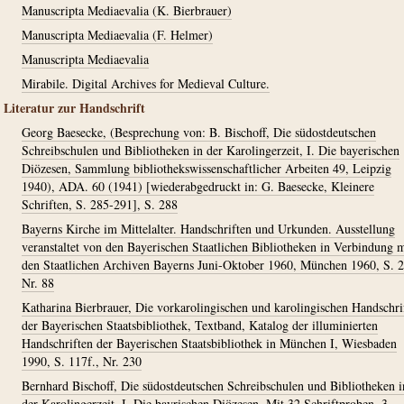
Manuscripta Mediaevalia (K. Bierbrauer)
Manuscripta Mediaevalia (F. Helmer)
Manuscripta Mediaevalia
Mirabile. Digital Archives for Medieval Culture.
Literatur zur Handschrift
Georg Baesecke, (Besprechung von: B. Bischoff, Die südostdeutschen
Schreibschulen und Bibliotheken in der Karolingerzeit, I. Die bayerischen
Diözesen, Sammlung bibliothekswissenschaftlicher Arbeiten 49, Leipzig
1940), ADA. 60 (1941) [wiederabgedruckt in: G. Baesecke, Kleinere
Schriften, S. 285-291], S. 288
Bayerns Kirche im Mittelalter. Handschriften und Urkunden. Ausstellung
veranstaltet von den Bayerischen Staatlichen Bibliotheken in Verbindung m
den Staatlichen Archiven Bayerns Juni-Oktober 1960, München 1960, S. 2
Nr. 88
Katharina Bierbrauer, Die vorkarolingischen und karolingischen Handschri
der Bayerischen Staatsbibliothek, Textband, Katalog der illuminierten
Handschriften der Bayerischen Staatsbibliothek in München I, Wiesbaden
1990, S. 117f., Nr. 230
Bernhard Bischoff, Die südostdeutschen Schreibschulen und Bibliotheken i
der Karolingerzeit, I. Die bayrischen Diözesen. Mit 32 Schriftproben, 3.