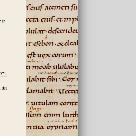
r in
1971,
 der