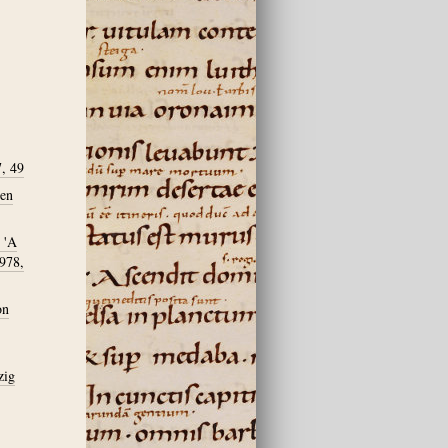
7, 49
ien
 'A
1978,
on
zig