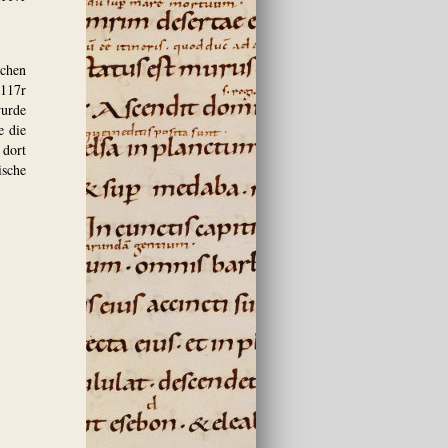
schen
 117r
wurde
e die
 dort
sche