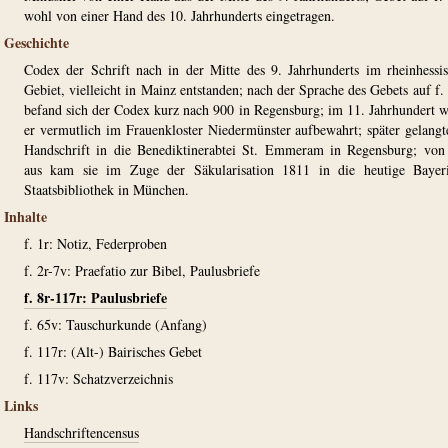
wohl von einer Hand des 10. Jahrhunderts eingetragen.
Geschichte
Codex der Schrift nach in der Mitte des 9. Jahrhunderts im rheinhessi
Gebiet, vielleicht in Mainz entstanden; nach der Sprache des Gebets auf f.
befand sich der Codex kurz nach 900 in Regensburg; im 11. Jahrhundert 
er vermutlich im Frauenkloster Niedermünster aufbewahrt; später gelangt
Handschrift in die Benediktinerabtei St. Emmeram in Regensburg; von
aus kam sie im Zuge der Säkularisation 1811 in die heutige Bayeri
Staatsbibliothek in München.
Inhalte
f. 1r: Notiz, Federproben
f. 2r-7v: Praefatio zur Bibel, Paulusbriefe
f. 8r-117r: Paulusbriefe
f. 65v: Tauschurkunde (Anfang)
f. 117r: (Alt-) Bairisches Gebet
f. 117v: Schatzverzeichnis
Links
Handschriftencensus