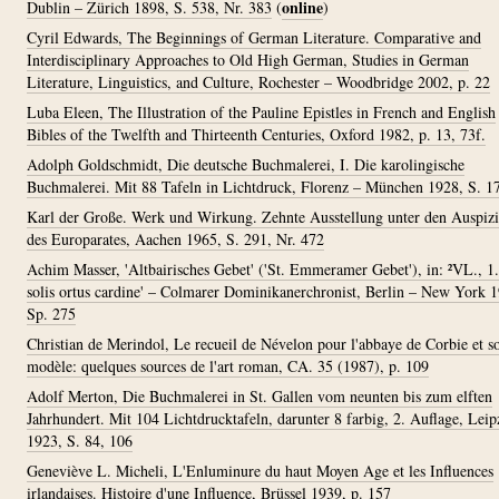
online
Dublin – Zürich 1898, S. 538, Nr. 383
(
)
Cyril Edwards, The Beginnings of German Literature. Comparative and
Interdisciplinary Approaches to Old High German, Studies in German
Literature, Linguistics, and Culture, Rochester – Woodbridge 2002, p. 22
Luba Eleen, The Illustration of the Pauline Epistles in French and English
Bibles of the Twelfth and Thirteenth Centuries, Oxford 1982, p. 13, 73f.
Adolph Goldschmidt, Die deutsche Buchmalerei, I. Die karolingische
Buchmalerei. Mit 88 Tafeln in Lichtdruck, Florenz – München 1928, S. 1
Karl der Große. Werk und Wirkung. Zehnte Ausstellung unter den Auspiz
des Europarates, Aachen 1965, S. 291, Nr. 472
Achim Masser, 'Altbairisches Gebet' ('St. Emmeramer Gebet'), in: ²VL., 1.
solis ortus cardine' – Colmarer Dominikanerchronist, Berlin – New York 
Sp. 275
Christian de Merindol, Le recueil de Névelon pour l'abbaye de Corbie et s
modèle: quelques sources de l'art roman, CA. 35 (1987), p. 109
Adolf Merton, Die Buchmalerei in St. Gallen vom neunten bis zum elften
Jahrhundert. Mit 104 Lichtdrucktafeln, darunter 8 farbig, 2. Auflage, Leip
1923, S. 84, 106
Geneviève L. Micheli, L'Enluminure du haut Moyen Age et les Influences
irlandaises. Histoire d'une Influence, Brüssel 1939, p. 157