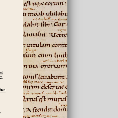
it
2,
ften
n