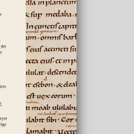
n
s
 der
er
ices
2.
meyer
räge