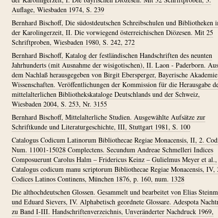
Auflage, Wiesbaden 1974, S. 239
Bernhard Bischoff, Die südostdeutschen Schreibschulen und Bibliotheken i
der Karolingerzeit, II. Die vorwiegend österreichischen Diözesen. Mit 25
Schriftproben, Wiesbaden 1980, S. 242, 272
Bernhard Bischoff, Katalog der festländischen Handschriften des neunten
Jahrhunderts (mit Ausnahme der wisigotischen), II. Laon - Paderborn. Au
dem Nachlaß herausgegeben von Birgit Ebersperger, Bayerische Akademie
Wissenschaften. Veröffentlichungen der Kommission für die Herausgabe d
mittelalterlichen Bibliothekskataloge Deutschlands und der Schweiz,
Wiesbaden 2004, S. 253, Nr. 3155
Bernhard Bischoff, Mittelalterliche Studien. Ausgewählte Aufsätze zur
Schriftkunde und Literaturgeschichte, III, Stuttgart 1981, S. 100
Catalogus Codicum Latinorum Bibliothecae Regiae Monacensis, II, 2. Cod
Num. 11001-15028 Complectens. Secundum Andreae Schmelleri Indices
Composuerunt Carolus Halm – Fridericus Keinz – Gulielmus Meyer et al.,
Catalogus codicum manu scriptorum Bibliothecae Regiae Monacensis, IV, 
Codices Latinos Continens, München 1876, p. 160, num. 1328
Die althochdeutschen Glossen. Gesammelt und bearbeitet von Elias Stein
und Eduard Sievers, IV. Alphabetisch geordnete Glossare. Adespota Nacht
zu Band I-III. Handschriftenverzeichnis, Unveränderter Nachdruck 1969,