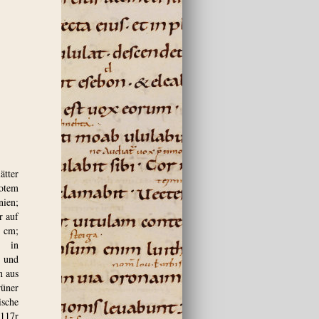
ätter
rotem
ien;
r auf
0 cm;
n in
t und
n aus
rüner
ische
 117r