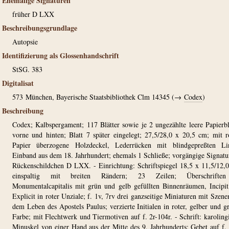
Ehemalige Signaturen
früher D LXX
Beschreibungsgrundlage
Autopsie
Identifizierung als Glossenhandschrift
StSG. 383
Digitalisat
573
München, Bayerische Staatsbibliothek Clm 14345 (→
Codex
)
Beschreibung
Codex; Kalbspergament; 117 Blätter sowie je 2 ungezählte leere Papierbl
vorne und hinten; Blatt 7 später eingelegt; 27,5/28,0 x 20,5 cm; mit 
Papier überzogene Holzdeckel, Lederrücken mit blindgepreßten Lin
Einband aus dem 18. Jahrhundert; ehemals 1 Schließe; vorgängige Signatu
Rückenschildchen D LXX. - Einrichtung: Schriftspiegel 18,5 x 11,5/12,
einspaltig mit breiten Rändern; 23 Zeilen; Überschrifte
Monumentalcapitalis mit grün und gelb gefüllten Binnenräumen, Incipi
Explicit in roter Unziale; f. 1v, 7rv drei ganzseitige Miniaturen mit Szene
dem Leben des Apostels Paulus; verzierte Initialen in roter, gelber und g
Farbe; mit Flechtwerk und Tiermotiven auf f. 2r-104r. - Schrift: karoling
Minuskel von einer Hand aus der Mitte des 9. Jahrhunderts; Gebet auf f.