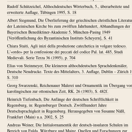
Rudolf Schützeichel, Althochdeutsches Wörterbuch, 5., überarbeitete und
erweiterte Auflage, Tübingen 1995, S. 18
Albert Siegmund, Die Überlieferung der griechischen christlichen Literatu
der Lateinischen Kirche bis zum zwölften Jahrhundert, Abhandlungen der
Bayerischen Benediktiner-Akademie 5, München-Pasing 1949
[Veröffentlichung des Byzantinischen Instituts Scheyern], S. 41
Chiara Staiti, Agli inizi della produzione catechetica in volgare tedesco.
L'«ordo» per la confessione dei peccati del codice Pal. lat. 485, Studi
Medievali. Serie Terza 36 (1995), p. 704
Elias von Steinmeyer, Die kleineren althochdeutschen Sprachdenkmäler,
Deutsche Neudrucke. Texte des Mittelalters, 3. Auflage, Dublin – Zürich 
S. 310
Georg Swarzenski, Reichenauer Malerei und Ornamentik im Übergang von
karolingischen zur ottonischen Zeit, RK. 26 (1903), S. 482f.
Heinrich Tiefenbach, Die Anfänge der deutschen Schriftlichkeit in
Regensburg, in: Regensburger Deutsch. Zwölfhundert Jahre
Deutschsprachigkeit in Regensburg. Herausgegeben von Susanne Näßl,
Frankfurt (Main) u.a. 2002, S. 25
Andreas Weiner, Die Initialornamentik der deutsch-insularen Schulen im
Bereich von Fulda, Würzburg und Mainz, Quellen und Forschungen zur