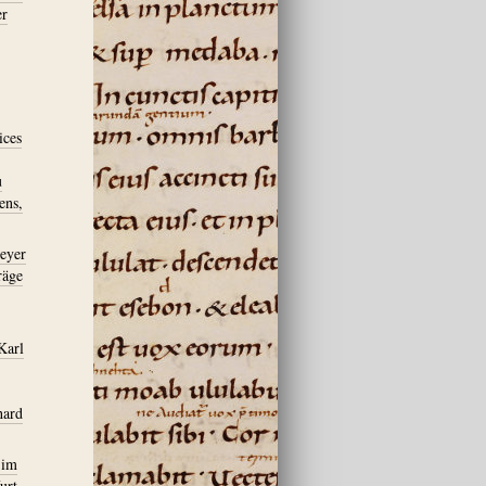
er
ices
u
ens,
meyer
räge
Karl
hard
 im
urt