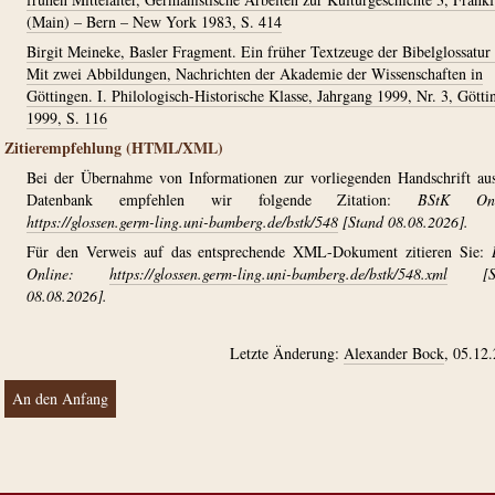
(Main) – Bern – New York 1983, S. 414
Birgit Meineke, Basler Fragment. Ein früher Textzeuge der Bibelglossatur
Mit zwei Abbildungen, Nachrichten der Akademie der Wissenschaften in
Göttingen. I. Philologisch-Historische Klasse, Jahrgang 1999, Nr. 3, Götti
1999, S. 116
Zitierempfehlung (HTML/XML)
Bei der Übernahme von Informationen zur vorliegenden Handschrift au
Datenbank empfehlen wir folgende Zitation:
BStK Onl
https://glossen.germ-ling.uni-bamberg.de/bstk/548
[Stand 08.08.2026].
Für den Verweis auf das entsprechende XML-Dokument zitieren Sie:
Online:
https://glossen.germ-ling.uni-bamberg.de/bstk/548.xml
[St
08.08.2026].
Letzte Änderung:
Alexander Bock
, 05.12
An den Anfang