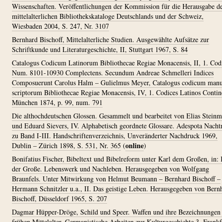
Wissenschaften. Veröffentlichungen der Kommission für die Herausgabe d
mittelalterlichen Bibliothekskataloge Deutschlands und der Schweiz,
Wiesbaden 2004, S. 247, Nr. 3107
Bernhard Bischoff, Mittelalterliche Studien. Ausgewählte Aufsätze zur
Schriftkunde und Literaturgeschichte, II, Stuttgart 1967, S. 84
Catalogus Codicum Latinorum Bibliothecae Regiae Monacensis, II, 1. Cod
Num. 8101-10930 Complectens. Secundum Andreae Schmelleri Indices
Composuerunt Carolus Halm – Gulielmus Meyer, Catalogus codicum man
scriptorum Bibliothecae Regiae Monacensis, IV, 1. Codices Latinos Contin
München 1874, p. 99, num. 791
Die althochdeutschen Glossen. Gesammelt und bearbeitet von Elias Stein
und Eduard Sievers, IV. Alphabetisch geordnete Glossare. Adespota Nacht
zu Band I-III. Handschriftenverzeichnis, Unveränderter Nachdruck 1969,
online
Dublin – Zürich 1898, S. 531, Nr. 365
(
)
Bonifatius Fischer, Bibeltext und Bibelreform unter Karl dem Großen, in: 
der Große. Lebenswerk und Nachleben. Herausgegeben von Wolfgang
Braunfels. Unter Mitwirkung von Helmut Beumann – Bernhard Bischoff –
Hermann Schnitzler u.a., II. Das geistige Leben. Herausgegeben von Bern
Bischoff, Düsseldorf 1965, S. 207
Dagmar Hüpper-Dröge, Schild und Speer. Waffen und ihre Bezeichnungen
frühen Mittelalter, Germanistische Arbeiten zur Kulturgeschichte 3, Frankf