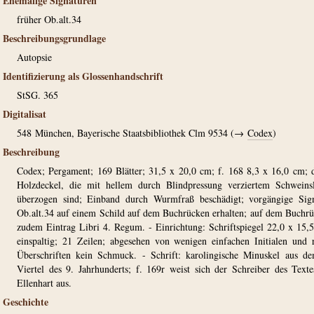
Ehemalige Signaturen
früher Ob.alt.34
Beschreibungsgrundlage
Autopsie
Identifizierung als Glossenhandschrift
StSG. 365
Digitalisat
548
München, Bayerische Staatsbibliothek Clm 9534 (→
Codex
)
Beschreibung
Codex; Pergament; 169 Blätter; 31,5 x 20,0 cm; f. 168 8,3 x 16,0 cm; 
Holzdeckel, die mit hellem durch Blindpressung verziertem Schweins
überzogen sind; Einband durch Wurmfraß beschädigt; vorgängige Sig
Ob.alt.34 auf einem Schild auf dem Buchrücken erhalten; auf dem Buchr
zudem Eintrag Libri 4. Regum. - Einrichtung: Schriftspiegel 22,0 x 15,
einspaltig; 21 Zeilen; abgesehen von wenigen einfachen Initialen und 
Überschriften kein Schmuck. - Schrift: karolingische Minuskel aus d
Viertel des 9. Jahrhunderts; f. 169r weist sich der Schreiber des Texte
Ellenhart aus.
Geschichte