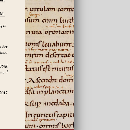
 M.
ngen
s der
ine:
BStK
and
.2017