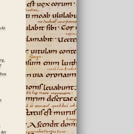
ckt
rg,
7
ften
n
s
 der