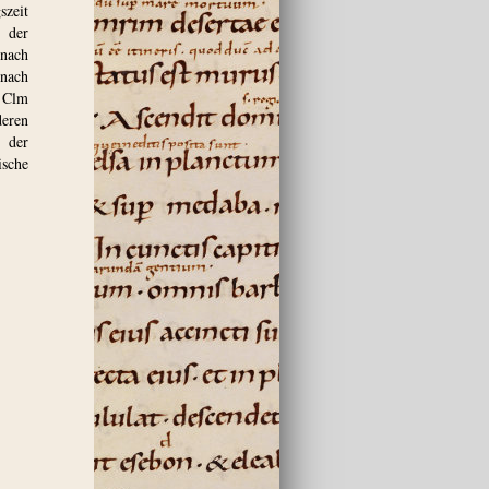
szeit
 der
 nach
(nach
n Clm
deren
e der
ische