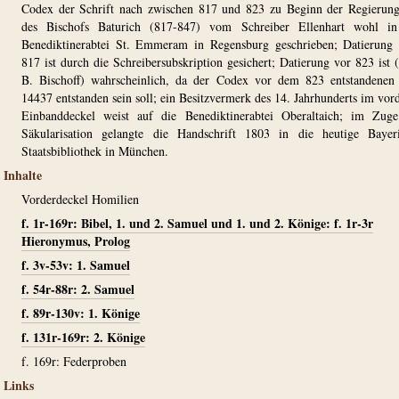
Codex der Schrift nach zwischen 817 und 823 zu Beginn der Regierung
des Bischofs Baturich (817-847) vom Schreiber Ellenhart wohl in
Benediktinerabtei St. Emmeram in Regensburg geschrieben; Datierung
817 ist durch die Schreibersubskription gesichert; Datierung vor 823 ist 
B. Bischoff) wahrscheinlich, da der Codex vor dem 823 entstandene
14437 entstanden sein soll; ein Besitzvermerk des 14. Jahrhunderts im vor
Einbanddeckel weist auf die Benediktinerabtei Oberaltaich; im Zug
Säkularisation gelangte die Handschrift 1803 in die heutige Bayer
Staatsbibliothek in München.
Inhalte
Vorderdeckel Homilien
f. 1r-169r: Bibel, 1. und 2. Samuel und 1. und 2. Könige: f. 1r-3r
Hieronymus, Prolog
f. 3v-53v: 1. Samuel
f. 54r-88r: 2. Samuel
f. 89r-130v: 1. Könige
f. 131r-169r: 2. Könige
f. 169r: Federproben
Links