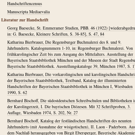
Handschriftencensus
Manuscripta Mediaevalia
Literatur zur Handschrift
Georg Baesecke, St. Emmeramer Studien, PBB. 46 (1922) [wiederabgedru
in: G. Baesecke, Kleinere Schriften, S. 38-85], S. 47, 84
Katharina Bierbrauer, Die Regensburger Buchmalerei des 8. und 9.
Jahrhunderts. Katalognummern 1-10, in: Regensburger Buchmalerei. Von
frühkarolingischer Zeit bis zum Ausgang des Mittelalters. Ausstellung der
Bayerischen Staatsbibliothek München und der Museen der Stadt Regensbu
Bayerische Staatsbibliothek. Ausstellungskataloge 39, München 1987, S. 1
Katharina Bierbrauer, Die vorkarolingischen und karolingischen Handschri
der Bayerischen Staatsbibliothek, Textband, Katalog der illuminierten
Handschriften der Bayerischen Staatsbibliothek in München I, Wiesbaden
1990, S. 62
Bernhard Bischoff, Die südostdeutschen Schreibschulen und Bibliotheken i
der Karolingerzeit, I. Die bayrischen Diözesen. Mit 32 Schriftproben, 3.
Auflage, Wiesbaden 1974, S. 202, Nr. 27
Bernhard Bischoff, Katalog der festländischen Handschriften des neunten
Jahrhunderts (mit Ausnahme der wisigotischen), II. Laon - Paderborn. Au
dem Nachlaß herausgegeben von Birgit Ebersperger, Bayerische Akademie