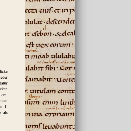
dicke
leder
natur
ücken
5 cm;
roten
em 1.
s als