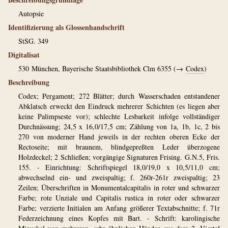
Autopsie
Identifizierung als Glossenhandschrift
StSG. 349
Digitalisat
530
München, Bayerische Staatsbibliothek Clm 6355 (→
Codex
)
Beschreibung
Codex; Pergament; 272 Blätter; durch Wasserschaden entstandener
Abklatsch erweckt den Eindruck mehrerer Schichten (es liegen aber
keine Palimpseste vor); schlechte Lesbarkeit infolge vollständiger
Durchnässung; 24,5 x 16,0/17,5 cm; Zählung von 1a, 1b, 1c, 2 bis
270 von moderner Hand jeweils in der rechten oberen Ecke der
Rectoseite; mit braunem, blindgepreßten Leder überzogene
Holzdeckel; 2 Schließen; vorgängige Signaturen Frising. G.N.5, Fris.
155. - Einrichtung: Schriftspiegel 18,0/19,0 x 10,5/11,0 cm;
abwechselnd ein- und zweispaltig; f. 260r-261r zweispaltig; 23
Zeilen; Überschriften in Monumentalcapitalis in roter und schwarzer
Farbe; rote Unziale und Capitalis rustica in roter oder schwarzer
Farbe; verzierte Initialen am Anfang größerer Textabschnitte; f. 71r
Federzeichnung eines Kopfes mit Bart. - Schrift: karolingische