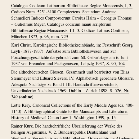
Catalogus Codicum Latinorum Bibliothecae Regiae Monacensis, I, 3.
Codices Num. 5251-8100 Complectens. Secundum Andreae
Schmelleri Indices Composuerunt Carolus Halm – Georgius Thomas
– Gulielmus Meyer, Catalogus codicum manu scriptorum
Bibliothecae Regiae Monacensis, III, 3. Codices Latinos Continens,
München 1873, p. 96, num. 729
Karl Christ, Karolingische Bibliothekseinbände, in: Festschrift Georg
Leyh (1877-1937). Aufsätze zum Bibliothekswesen und zur
Forschungsgeschichte dargebracht zum 60. Geburtstage am 6. Juni
1937 von Freunden und Fachgenossen, Leipzig 1937, S. 90, 104
Die althochdeutschen Glossen. Gesammelt und bearbeitet von Elias
Steinmeyer und Eduard Sievers, IV. Alphabetisch geordnete Glossare.
Adespota Nachträge zu Band I-III. Handschriftenverzeichnis,
Unveränderter Nachdruck 1969, Dublin – Zürich 1898, S. 526, Nr.
online
349
(
)
Lotte Kéry, Canonical Collections of the Early Middle Ages (ca. 400-
1140). A Bibliographical Guide to the Manuscripts and Literature,
History of Medieval Canon Law 1, Washington 1999, p. 15
Rainer Kurz, Die handschriftliche Überlieferung der Werke des
heiligen Augustinus, V, 2. Bundesrepublik Deutschland und
Westberlin. Verzeichnis nach Bibliotheken, Österreichische Akademie