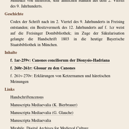
Minuskel von mehreren, sehr ähnlichen Händen aus dem 2. Viertel
des 9. Jahrhunderts.
Geschichte
Codex der Schrift nach im 2. Viertel des 9. Jahrhunderts in Freising
entstanden; ein Besitzvermerk des 12. Jahrhunderts auf f. 1cr weist
auf die Freisinger Dombibliothek; im Zuge der Säkularisation
gelangte die Handschrift 1803 in die heutige Bayerische
Staatsbibliothek in München.
Inhalte
f. 1ar-259v: Canones conciliorum der Dionysio-Hadriana
f. 260r-261r: Glossar zu den Canones
f. 261v-270v: Erklärungen von Ketzernamen und häretischen
Meinungen
Links
Handschriftencensus
Manuscripta Mediaevalia (K. Bierbrauer)
Manuscripta Mediaevalia (G. Glauche)
Manuscripta Mediaevalia
Mirabile. Digital Archives for Medieval Culture.