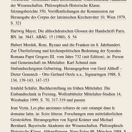
der Wissenschaften. Philosophisch-Historische Klasse.
Sitzungsberichte 350, Veröffentlichungen der Kommission zur
Herausgabe des Corpus der lateinischen Kirchenväter 10, Wien 1979,
S. 321
Hartwig Mayer, Die althochdeutschen Glossen der Handschrift Paris,
BN. lat. 3843, ABÄG. 15 (1980), S. 54
Hubert Mordek, Rom, Byzanz und die Franken im 8. Jahrhundert.
Zur Überlieferung und kirchenpolitischen Bedeutung der Synodus
Romana Papst Gregors III. vom Jahre 732 (mit Edition), in: Person
und Gemeinschaft im Mittelalter. Karl Schmid zum
fünfundsechzigsten Geburtstag. Herausgegeben von Gerd Althoff –
Dieter Geuenich – Otto Gerhard Oexle u.a., Sigmaringen 1988, S.
134, 139-143, 147-153
Irmhild Schäfer, Buchherstellung im frühen Mittelalter. Die
Einbandtechnik in Freising, Wolfenbütteler Mittelalter-Studien 14,
Wiesbaden 1999, S. 70, 317-319 und passim
Jean Vezin, Les plus anciennes reliures de cuir estampé dans le
domaine latin, in: Scire litteras. Forschungen zum mittelalterlichen
Geistesleben. Herausgegeben von Sigrid Krämer und Michael
Bernhard, Bayerische Akademie der Wissenschaften. Philosophisch-
Historische Klasse. Abhandlungen. Neue Folge 99, München 1988, S.