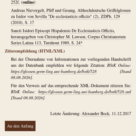
online
252f.
(
)
Andreas Nievergelt, Pfiff und Gesang. Althochdeutsche Griffelglossen
zu Isidor von Sevilla "De ecclesiasticis officiis" (2), ZDPh. 129
(2010), S. 17
Sancti Isidori Episcopi Hispalensis De Ecclesiasticis Officiis,
herausgegeben von Christopher M. Lawson, Corpus Christianorum
Series Latina 113, Turnhout 1989, S. 24*
Zitierempfehlung (HTML/XML)
Bei der Übernahme von Informationen zur vorliegenden Handschrift
aus der Datenbank empfehlen wir folgende Zitation:
BStK Online:
https://glossen.germ-ling.uni-bamberg.de/bstk/528
[Stand
08.08.2026].
Für den Verweis auf das entsprechende XML-Dokument zitieren Sie:
BStK Online:
https://glossen.germ-ling.uni-bamberg.de/bstk/528.xml
[Stand 08.08.2026].
Letzte Änderung:
Alexander Bock
, 11.12.2017
An den Anfang