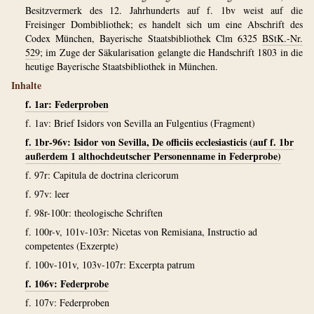
Besitzvermerk des 12. Jahrhunderts auf f. 1bv weist auf die
Freisinger Dombibliothek; es handelt sich um eine Abschrift des
Codex München, Bayerische Staatsbibliothek Clm 6325
BStK.-Nr.
529
; im Zuge der Säkularisation gelangte die Handschrift 1803 in die
heutige Bayerische Staatsbibliothek in München.
Inhalte
f. 1ar: Federproben
f. 1av: Brief Isidors von Sevilla an Fulgentius (Fragment)
f. 1br-96v: Isidor von Sevilla, De officiis ecclesiasticis (auf f. 1br
außerdem 1 althochdeutscher Personenname in Federprobe)
f. 97r: Capitula de doctrina clericorum
f. 97v: leer
f. 98r-100r: theologische Schriften
f. 100r-v, 101v-103r: Nicetas von Remisiana, Instructio ad
competentes (Exzerpte)
f. 100v-101v, 103v-107r: Excerpta patrum
f. 106v: Federprobe
f. 107v: Federproben