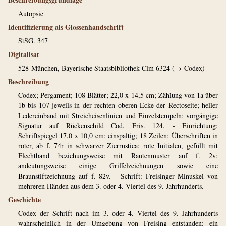
Autopsie
Identifizierung als Glossenhandschrift
StSG. 347
Digitalisat
528
München, Bayerische Staatsbibliothek Clm 6324 (→
Codex
)
Beschreibung
Codex; Pergament; 108 Blätter; 22,0 x 14,5 cm; Zählung von 1a über
1b bis 107 jeweils in der rechten oberen Ecke der Rectoseite; heller
Ledereinband mit Streicheisenlinien und Einzelstempeln; vorgängige
Signatur auf Rückenschild Cod. Fris. 124. - Einrichtung:
Schriftspiegel 17,0 x 10,0 cm; einspaltig; 18 Zeilen; Überschriften in
roter, ab f. 74r in schwarzer Zierrustica; rote Initialen, gefüllt mit
Flechtband beziehungsweise mit Rautenmuster auf f. 2v;
andeutungsweise einige Griffelzeichnungen sowie eine
Braunstiftzeichnung auf f. 82v. - Schrift: Freisinger Minuskel von
mehreren Händen aus dem 3. oder 4. Viertel des 9. Jahrhunderts.
Geschichte
Codex der Schrift nach im 3. oder 4. Viertel des 9. Jahrhunderts
wahrscheinlich in der Umgebung von Freising entstanden; ein