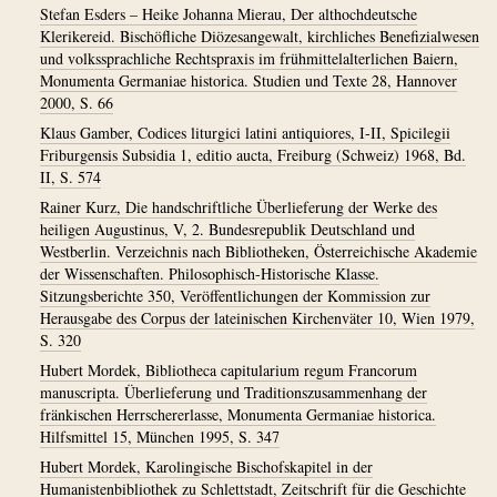
Stefan Esders – Heike Johanna Mierau, Der althochdeutsche
Klerikereid. Bischöfliche Diözesangewalt, kirchliches Benefizialwesen
und volkssprachliche Rechtspraxis im frühmittelalterlichen Baiern,
Monumenta Germaniae historica. Studien und Texte 28, Hannover
2000, S. 66
Klaus Gamber, Codices liturgici latini antiquiores, I-II, Spicilegii
Friburgensis Subsidia 1, editio aucta, Freiburg (Schweiz) 1968, Bd.
II, S. 574
Rainer Kurz, Die handschriftliche Überlieferung der Werke des
heiligen Augustinus, V, 2. Bundesrepublik Deutschland und
Westberlin. Verzeichnis nach Bibliotheken, Österreichische Akademie
der Wissenschaften. Philosophisch-Historische Klasse.
Sitzungsberichte 350, Veröffentlichungen der Kommission zur
Herausgabe des Corpus der lateinischen Kirchenväter 10, Wien 1979,
S. 320
Hubert Mordek, Bibliotheca capitularium regum Francorum
manuscripta. Überlieferung und Traditionszusammenhang der
fränkischen Herrschererlasse, Monumenta Germaniae historica.
Hilfsmittel 15, München 1995, S. 347
Hubert Mordek, Karolingische Bischofskapitel in der
Humanistenbibliothek zu Schlettstadt, Zeitschrift für die Geschichte