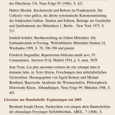
des Oberrheins 134. Neue Folge 95 (1986), S. 421
Hubert Mordek, Kirchenrecht und Reform im Frankenreich. Die
Collectio vetus gallica, die älteste systematische Kanonessammlung
des fränkischen Gallien. Studien und Edition, Beiträge zur Geschichte
und Quellenkunde des Mittelalters 1, Berlin – New York 1975, S.
511
Irmhild Schäfer, Buchherstellung im frühen Mittelalter. Die
Einbandtechnik in Freising, Wolfenbütteler Mittelalter-Studien 14,
Wiesbaden 1999, S. 70, 306-308 und passim
Friedrich Stegmüller, Repertorium biblicum medii aevi, IV.
Commentaria. Auctores N-Q, Madrid 1954, p. 9, num. 5659
Jean Vezin, Les plus anciennes reliures de cuir estampé dans le
domaine latin, in: Scire litteras. Forschungen zum mittelalterlichen
Geistesleben. Herausgegeben von Sigrid Krämer und Michael
Bernhard, Bayerische Akademie der Wissenschaften. Philosophisch-
Historische Klasse. Abhandlungen. Neue Folge 99, München 1988, S.
401
Literatur zur Handschrift: Ergänzungen seit 2005
Bernhard Joseph Docen, Nachrichten von einigen alten Handschriften
der ehemaligen Freysinger Stiftsbibliothek, ABGL. 7 (1806), S.