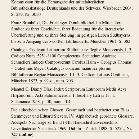
Kommission für die Herausgabe der mittelalterlichen
Bibliothekskataloge Deutschlands und der Schweiz, Wiesbaden 2004,
S. 239, Nr. 3050
Franz Brunhölzl, Die Freisinger Dombibliothek im Mittelalter.
Studien zu ihrer Geschichte, ihrer Bedeutung für die literarische
Überlieferung und zu ihrer Stellung im geistigen Leben Südbayerns
bis zum Ausgang des zwölften Jahrhunderts, München 1961, S. 382
Catalogus Codicum Latinorum Bibliothecae Regiae Monacensis, I, 3.
Codices Num. 5251-8100 Complectens. Secundum Andreae
Schmelleri Indices Composuerunt Carolus Halm – Georgius Thomas
– Gulielmus Meyer, Catalogus codicum manu scriptorum
Bibliothecae Regiae Monacensis, III, 3. Codices Latinos Continens,
München 1873, p. 92sq., num. 703
Manuel C. Díaz y Díaz, Index Scriptorum Latinorum Medii Aevi
Hispanorum, Acta Salmanticensia. Filosofía y Letras 13, 1,
Salamanca 1958, p. 30, num. 104
Die althochdeutschen Glossen. Gesammelt und bearbeitet von Elias
Steinmeyer und Eduard Sievers, IV. Alphabetisch geordnete Glossare.
Adespota Nachträge zu Band I-III. Handschriftenverzeichnis,
Unveränderter Nachdruck 1969, Dublin – Zürich 1898, S. 525f., Nr.
online
347
(
)