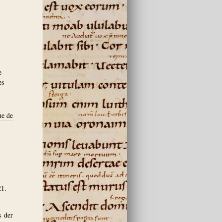
e
es
ue de
21.
s der