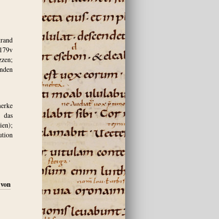
trand
-179v
zen;
änden
merke
 das
ien);
ution
 von