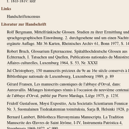
f. 181r-181v: leer
Links
Handschriftencensus
Literatur zur Handschrift
Rolf Bergmann, Mittelfränkische Glossen. Studien zu ihrer Ermittlung un
sprachgeographischen Einordnung. 2. durchgesehene und um einen Nachtr
ergänzte Auflage. Mit 36 Karten, Rheinisches Archiv 61, Bonn 1977, S. 1
Robert Bruch, Glossarium Epternacense. Spätalthochdeutsche Glossen aus
Echternach, I. Tatsachen und Quellen, Publications nationales du Ministère
Affaires culturelles, Luxemburg 1964, S. 53, Nr. XXXI
Jul Christophory, 150 manuscrits précieux du 9e au 16e siècle conservés à 
Bibliothèque nationale de Luxembourg, Luxembourg 1989, p. 89
Gérard Fransen, Les manuscrits canoniques de l'abbaye d'Orval, dans:
Aureavallis. Mélanges historiques réunis à l'occasion du neuvième centenai
de l'abbaye d'Orval, publié par Pierre Mardaga, Liège 1975, p. 123f.
Fridolf Gustafsson, Moysi Expositio, Acta Societatis Scientiarum Fennicæ
Nr. 3, Suomalainen Tiedeakatemian toimituksia, Sarja B, Helsinki 1928, p
Bernard Lambert, Bibliotheca Hieronymiana Manuscripta. La Tradition
Manuscrite des Œuvres de Saint Jérôme, I-IV, Instrumenta Patristica 4,
Steenbrugis 1969-1972, n° 990