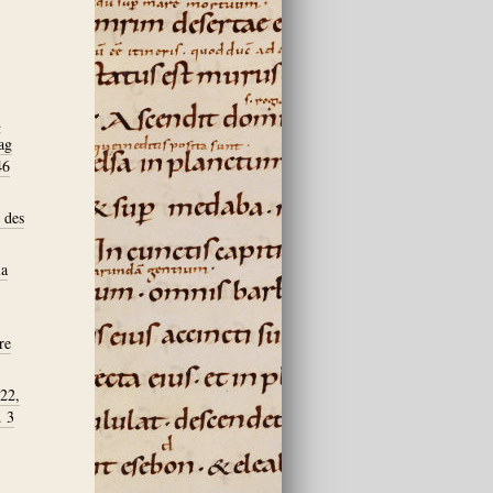
d
ag
46
 des
la
re
 22,
. 3