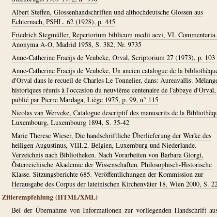
Albert Steffen, Glossenhandschriften und althochdeutsche Glossen aus
Echternach, PSHL. 62 (1928), p. 445
Friedrich Stegmüller, Repertorium biblicum medii aevi, VI. Commentaria.
Anonyma A-O, Madrid 1958, S. 382, Nr. 9735
Anne-Catherine Fraeijs de Veubeke, Orval, Scriptorium 27 (1973), p. 103
Anne-Catherine Fraeijs de Veubeke, Un ancien catalogue de la bibliothèqu
d'Orval dans le recueil de Charles Le Tonnelier, dans: Aureavallis. Mélang
historiques réunis à l'occasion du neuvième centenaire de l'abbaye d'Orval,
publié par Pierre Mardaga, Liège 1975, p. 99, n° 115
Nicolas van Werveke, Catalogue descriptif des manuscrits de la Bibliothèq
Luxembourg, Luxembourg 1894, S. 35-42
Marie Therese Wieser, Die handschriftliche Überlieferung der Werke des
heiligen Augustinus, VIII.2. Belgien, Luxemburg und Niederlande.
Verzeichnis nach Bibliotheken. Nach Vorarbeiten von Barbara Giorgi,
Österreichische Akademie der Wissenschaften. Philosophisch-Historische
Klasse. Sitzungsberichte 685. Veröffentlichungen der Kommission zur
Herausgabe des Corpus der lateinischen Kirchenväter 18, Wien 2000, S. 2
Zitierempfehlung (HTML/XML)
Bei der Übernahme von Informationen zur vorliegenden Handschrift au