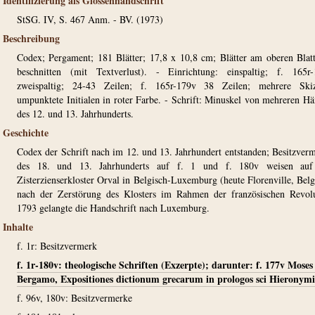
Identifizierung als Glossenhandschrift
StSG. IV, S. 467 Anm. - BV. (1973)
Beschreibung
Codex; Pergament; 181 Blätter; 17,8 x 10,8 cm; Blätter am oberen Blat
beschnitten (mit Textverlust). - Einrichtung: einspaltig; f. 165r
zweispaltig; 24-43 Zeilen; f. 165r-179v 38 Zeilen; mehrere Skiz
umpunktete Initialen in roter Farbe. - Schrift: Minuskel von mehreren H
des 12. und 13. Jahrhunderts.
Geschichte
Codex der Schrift nach im 12. und 13. Jahrhundert entstanden; Besitzver
des 18. und 13. Jahrhunderts auf f. 1 und f. 180v weisen auf
Zisterzienserkloster Orval in Belgisch-Luxemburg (heute Florenville, Belg
nach der Zerstörung des Klosters im Rahmen der französischen Revol
1793 gelangte die Handschrift nach Luxemburg.
Inhalte
f. 1r: Besitzvermerk
f. 1r-180v: theologische Schriften (Exzerpte); darunter: f. 177v Moses
Bergamo, Expositiones dictionum grecarum in prologos sci Hieronymi
f. 96v, 180v: Besitzvermerke