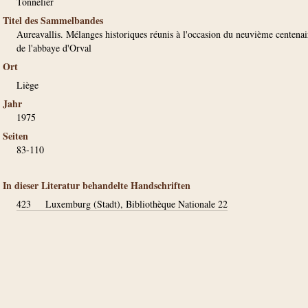
Tonnelier
Titel des Sammelbandes
Aureavallis. Mélanges historiques réunis à l'occasion du neuvième centenai
de l'abbaye d'Orval
Ort
Liège
Jahr
1975
Seiten
83-110
In dieser Literatur behandelte Handschriften
423
Luxemburg (Stadt), Bibliothèque Nationale 22