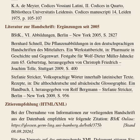
K.A. de Meyier, Codices Vossiani Latini, II. Codices in Quarto,
Bibliotheca Universitatis Leidensis. Codices manuscripti 14, Leiden
1975, p. 105-107
Literatur zur Handschrift: Ergänzungen seit 2005
BStK., VI. Abbildungen, Berlin – New York 2005, S. 2827
Bernhard Schnell, Die Pflanzenabbildungen in den deutschsprachigen
Handschriften des Mittelalters. Ein Werkstattbericht, in: Pharmazie in
Geschichte und Gegenwart. Festgabe für Wolf-Dieter Müller-Jahncke
zum 65. Geburtstag, herausgegeben von Christoph Friedrich –
Joachim Telle, Stuttgart 2009, S. 400
Stefanie Stricker, Volkssprachige Wörter innerhalb lateinischer Texte.
Rezepte, in: Die althochdeutsche und altsächsische Glossographie. Ein
Handbuch, I, herausgegeben von Rolf Bergmann – Stefanie Stricker,
Berlin – New York 2009, S. 956
Zitierempfehlung (HTML/XML)
Bei der Übernahme von Informationen zur vorliegenden Handschrift
aus der Datenbank empfehlen wir folgende Zitation:
BStK Online:
https://glossen.germ-ling.uni-bamberg.de/bstk/375b
[Stand
08.08.2026].
Für den Verweis auf das entsprechende XML-Dokument zitieren Sie: