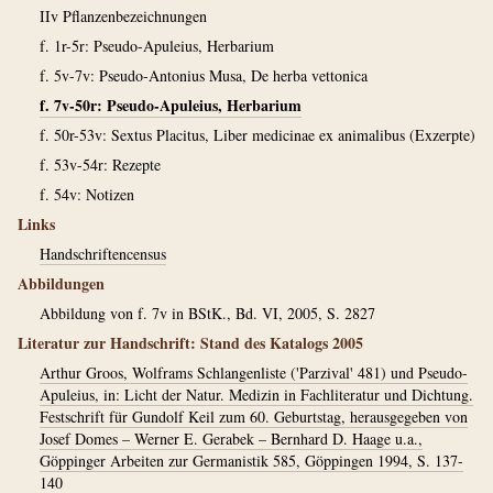
IIv Pflanzenbezeichnungen
f. 1r-5r: Pseudo-Apuleius, Herbarium
f. 5v-7v: Pseudo-Antonius Musa, De herba vettonica
f. 7v-50r: Pseudo-Apuleius, Herbarium
f. 50r-53v: Sextus Placitus, Liber medicinae ex animalibus (Exzerpte)
f. 53v-54r: Rezepte
f. 54v: Notizen
Links
Handschriftencensus
Abbildungen
Abbildung von f. 7v in BStK., Bd. VI, 2005, S. 2827
Literatur zur Handschrift: Stand des Katalogs 2005
Arthur Groos, Wolframs Schlangenliste ('Parzival' 481) und Pseudo-
Apuleius, in: Licht der Natur. Medizin in Fachliteratur und Dichtung.
Festschrift für Gundolf Keil zum 60. Geburtstag, herausgegeben von
Josef Domes – Werner E. Gerabek – Bernhard D. Haage u.a.,
Göppinger Arbeiten zur Germanistik 585, Göppingen 1994, S. 137-
140