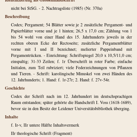
nicht bei StSG. - 2. Nachtragsliste (1985) (Nr. 370a)
Beschreibung
Codex; Pergament; 54 Blätter sowie je 2 zusätzliche Pergament- und
Papierblätter vorne und je 1 hinten; 26,5 x 17,0 cm; Zählung von 1
bis 54 wohl von einer Hand des 15. Jahrhunderts jeweils in der
rechten oberen Ecke der Rectoseite; zusätzliche Pergamentblätter
vorne mit I und II bezeichnet; melierter Pappeinband mit
Pergamentrücken. - Einrichtung: Schriftspiegel 20,0 x 10,5/11,0 cm;
einspaltig; 31-33 Zeilen; f. 1r Überschrift in roter Farbe; einfache
Initialen, zum Teil rubriziert; viele Federzeichnungen von Pflanzen
und Tieren. - Schrift: karolingische Minuskel von zwei Händen des
12. Jahrhunderts; 1. Hand: f. 1r-27r; 2. Hand: f. 27v-54r.
Geschichte
Codex der Schrift nach im 12. Jahrhundert im deutschsprachigen
Raum entstanden; später gehörte die Handschrift I. Voss (1618-1689),
bevor sie in den Besitz der Leidener Universitätsbibliothek überging.
Inhalte
f. Ir-v, IIr untere Hälfte Inhaltsvermerk
IIr theologische Schrift (Fragment)