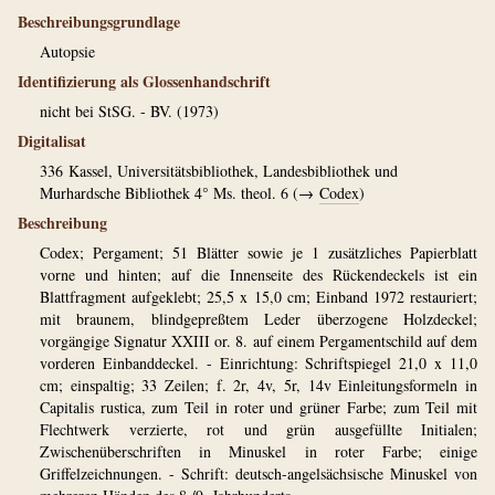
Beschreibungsgrundlage
Autopsie
Identifizierung als Glossenhandschrift
nicht bei StSG. - BV. (1973)
Digitalisat
336
Kassel, Universitätsbibliothek, Landesbibliothek und
Murhardsche Bibliothek 4° Ms. theol. 6 (→
Codex
)
Beschreibung
Codex; Pergament; 51 Blätter sowie je 1 zusätzliches Papierblatt
vorne und hinten; auf die Innenseite des Rückendeckels ist ein
Blattfragment aufgeklebt; 25,5 x 15,0 cm; Einband 1972 restauriert;
mit braunem, blindgepreßtem Leder überzogene Holzdeckel;
vorgängige Signatur XXIII or. 8. auf einem Pergamentschild auf dem
vorderen Einbanddeckel. - Einrichtung: Schriftspiegel 21,0 x 11,0
cm; einspaltig; 33 Zeilen; f. 2r, 4v, 5r, 14v Einleitungsformeln in
Capitalis rustica, zum Teil in roter und grüner Farbe; zum Teil mit
Flechtwerk verzierte, rot und grün ausgefüllte Initialen;
Zwischenüberschriften in Minuskel in roter Farbe; einige
Griffelzeichnungen. - Schrift: deutsch-angelsächsische Minuskel von