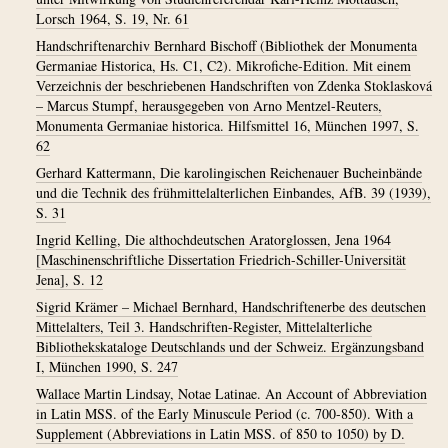
Lorsch 1964, S. 19, Nr. 61
Handschriftenarchiv Bernhard Bischoff (Bibliothek der Monumenta
Germaniae Historica, Hs. C1, C2). Mikrofiche-Edition. Mit einem
Verzeichnis der beschriebenen Handschriften von Zdenka Stoklasková
– Marcus Stumpf, herausgegeben von Arno Mentzel-Reuters,
Monumenta Germaniae historica. Hilfsmittel 16, München 1997, S.
62
Gerhard Kattermann, Die karolingischen Reichenauer Bucheinbände
und die Technik des frühmittelalterlichen Einbandes, AfB. 39 (1939),
S. 31
Ingrid Kelling, Die althochdeutschen Aratorglossen, Jena 1964
[Maschinenschriftliche Dissertation Friedrich-Schiller-Universität
Jena], S. 12
Sigrid Krämer – Michael Bernhard, Handschriftenerbe des deutschen
Mittelalters, Teil 3. Handschriften-Register, Mittelalterliche
Bibliothekskataloge Deutschlands und der Schweiz. Ergänzungsband
I, München 1990, S. 247
Wallace Martin Lindsay, Notae Latinae. An Account of Abbreviation
in Latin MSS. of the Early Minuscule Period (c. 700-850). With a
Supplement (Abbreviations in Latin MSS. of 850 to 1050) by D.