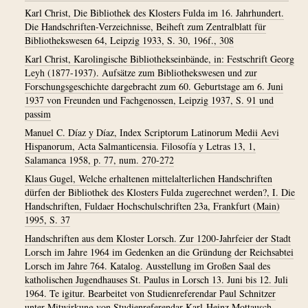
Karl Christ, Die Bibliothek des Klosters Fulda im 16. Jahrhundert.
Die Handschriften-Verzeichnisse, Beiheft zum Zentralblatt für
Bibliothekswesen 64, Leipzig 1933, S. 30, 196f., 308
Karl Christ, Karolingische Bibliothekseinbände, in: Festschrift Georg
Leyh (1877-1937). Aufsätze zum Bibliothekswesen und zur
Forschungsgeschichte dargebracht zum 60. Geburtstage am 6. Juni
1937 von Freunden und Fachgenossen, Leipzig 1937, S. 91 und
passim
Manuel C. Díaz y Díaz, Index Scriptorum Latinorum Medii Aevi
Hispanorum, Acta Salmanticensia. Filosofía y Letras 13, 1,
Salamanca 1958, p. 77, num. 270-272
Klaus Gugel, Welche erhaltenen mittelalterlichen Handschriften
dürfen der Bibliothek des Klosters Fulda zugerechnet werden?, I. Die
Handschriften, Fuldaer Hochschulschriften 23a, Frankfurt (Main)
1995, S. 37
Handschriften aus dem Kloster Lorsch. Zur 1200-Jahrfeier der Stadt
Lorsch im Jahre 1964 im Gedenken an die Gründung der Reichsabtei
Lorsch im Jahre 764. Katalog. Ausstellung im Großen Saal des
katholischen Jugendhauses St. Paulus in Lorsch 13. Juni bis 12. Juli
1964. Te igitur. Bearbeitet von Studienreferendar Paul Schnitzer
unter Mitwirkung von Studienreferendar Karl-Heinz Mottausch,