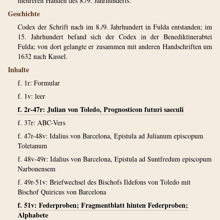
mehreren Händen des 8./9. Jahrhunderts.
Geschichte
Codex der Schrift nach im 8./9. Jahrhundert in Fulda entstanden; im
15. Jahrhundert befand sich der Codex in der Benediktinerabtei
Fulda; von dort gelangte er zusammen mit anderen Handschriften um
1632 nach Kassel.
Inhalte
f. 1r: Formular
f. 1v: leer
f. 2r-47r: Julian von Toledo, Prognosticon futuri saeculi
f. 37r: ABC-Vers
f. 47r-48v: Idalius von Barcelona, Epistula ad Julianum episcopum
Toletanum
f. 48v-49r: Idalius von Barcelona, Epistula ad Suntfredum episcopum
Narbonensem
f. 49r-51v: Briefwechsel des Bischofs Ildefons von Toledo mit
Bischof Quiricus von Barcelona
f. 51v: Federproben; Fragmentblatt hinten Federproben;
Alphabete