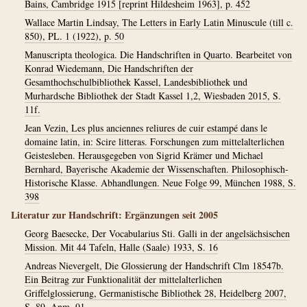
Bains, Cambridge 1915 [reprint Hildesheim 1963], p. 452
Wallace Martin Lindsay, The Letters in Early Latin Minuscule (till c.
850), PL. 1 (1922), p. 50
Manuscripta theologica. Die Handschriften in Quarto. Bearbeitet von
Konrad Wiedemann, Die Handschriften der
Gesamthochschulbibliothek Kassel, Landesbibliothek und
Murhardsche Bibliothek der Stadt Kassel 1,2, Wiesbaden 2015, S.
11f.
Jean Vezin, Les plus anciennes reliures de cuir estampé dans le
domaine latin, in: Scire litteras. Forschungen zum mittelalterlichen
Geistesleben. Herausgegeben von Sigrid Krämer und Michael
Bernhard, Bayerische Akademie der Wissenschaften. Philosophisch-
Historische Klasse. Abhandlungen. Neue Folge 99, München 1988, S.
398
Literatur zur Handschrift: Ergänzungen seit 2005
Georg Baesecke, Der Vocabularius Sti. Galli in der angelsächsischen
Mission. Mit 44 Tafeln, Halle (Saale) 1933, S. 16
Andreas Nievergelt, Die Glossierung der Handschrift Clm 18547b.
Ein Beitrag zur Funktionalität der mittelalterlichen
Griffelglossierung, Germanistische Bibliothek 28, Heidelberg 2007,
S. 89, Anm. 91