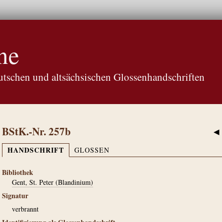
ne
tschen und altsächsischen Glossenhandschriften
BStK.-Nr. 257b
◀
HANDSCHRIFT
GLOSSEN
Bibliothek
Gent, St. Peter (Blandinium)
Signatur
verbrannt