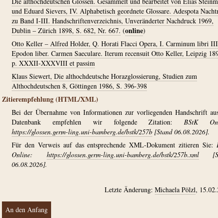
Die althochdeutschen Glossen. Gesammelt und bearbeitet von Elias Stein
und Eduard Sievers, IV. Alphabetisch geordnete Glossare. Adespota Nacht
zu Band I-III. Handschriftenverzeichnis, Unveränderter Nachdruck 1969,
online
Dublin – Zürich 1898, S. 682, Nr. 667.
(
)
Otto Keller – Alfred Holder, Q. Horati Flacci Opera, I. Carminum libri III
Epodon liber. Carmen Saeculare. Iterum recensuit Otto Keller, Leipzig 18
p. XXXII-XXXVIII et passim
Klaus Siewert, Die althochdeutsche Horazglossierung, Studien zum
Althochdeutschen 8, Göttingen 1986, S. 396-398
Zitierempfehlung (HTML/XML)
Bei der Übernahme von Informationen zur vorliegenden Handschrift au
Datenbank empfehlen wir folgende Zitation:
BStK Onl
https://glossen.germ-ling.uni-bamberg.de/bstk/257b
[Stand 06.08.2026].
Für den Verweis auf das entsprechende XML-Dokument zitieren Sie:
Online:
https://glossen.germ-ling.uni-bamberg.de/bstk/257b.xml
[St
06.08.2026].
Letzte Änderung:
Michaela Pölzl
, 15.02
An den Anfang