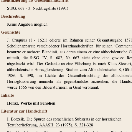
Identifizierung als Glossenhandschrift
StSG. 667 - 3. Nachtragsliste (1991)
Beschreibung
Keine Angaben möglich.
Geschichte
J. Cruquius (? - 1621) edierte im Rahmen seiner Gesamtausgabe 157
Scholienapparate verschiedener Horazhandschriften; für seinen ‘Comment
benutzte er mehrere Blandinii, aus deren einem er eine althochdeutsche G
mitteilt, die StSG. IV, S. 682, Nr. 667 nicht ohne eine gewisse Re
abgedruckt wird. Der Gedanke an eine Fälschung ist nach Klaus Siewert
althochdeutsche Horazglossierung, Studien zum Althochdeutschen 8, Gött
1986, S. 398, im Lichte der Gesamtbetrachtung der althochdeuts
Horazglossierung nunmehr als gegenstandslos anzusehen; die Handsc
wurde 1566 von den Bilderstürmern in Gent verbrannt.
Inhalte
Horaz, Werke mit Scholien
Literatur zur Handschrift
I. Borzsák, Die Spuren des sprachlichen Substrats in der horazischen
Textüberlieferung, AAASH. 23 (1975), S. 321-328