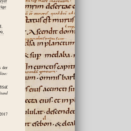
meyer
räge
I.
99,
s der
ine:
BStK
and
.2017