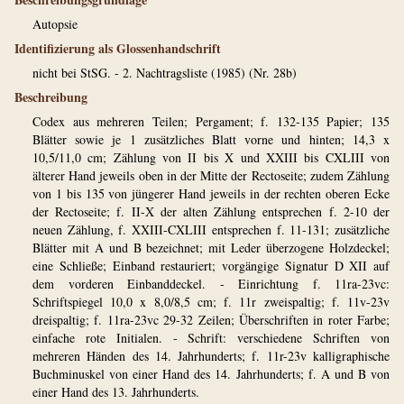
Autopsie
Identifizierung als Glossenhandschrift
nicht bei StSG. - 2. Nachtragsliste (1985) (Nr. 28b)
Beschreibung
Codex aus mehreren Teilen; Pergament; f. 132-135 Papier; 135
Blätter sowie je 1 zusätzliches Blatt vorne und hinten; 14,3 x
10,5/11,0 cm; Zählung von II bis X und XXIII bis CXLIII von
älterer Hand jeweils oben in der Mitte der Rectoseite; zudem Zählung
von 1 bis 135 von jüngerer Hand jeweils in der rechten oberen Ecke
der Rectoseite; f. II-X der alten Zählung entsprechen f. 2-10 der
neuen Zählung, f. XXIII-CXLIII entsprechen f. 11-131; zusätzliche
Blätter mit A und B bezeichnet; mit Leder überzogene Holzdeckel;
eine Schließe; Einband restauriert; vorgängige Signatur D XII auf
dem vorderen Einbanddeckel. - Einrichtung f. 11ra-23vc:
Schriftspiegel 10,0 x 8,0/8,5 cm; f. 11r zweispaltig; f. 11v-23v
dreispaltig; f. 11ra-23vc 29-32 Zeilen; Überschriften in roter Farbe;
einfache rote Initialen. - Schrift: verschiedene Schriften von
mehreren Händen des 14. Jahrhunderts; f. 11r-23v kalligraphische
Buchminuskel von einer Hand des 14. Jahrhunderts; f. A und B von
einer Hand des 13. Jahrhunderts.