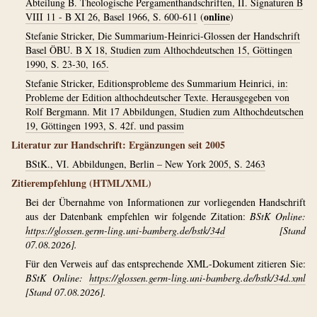
Abteilung B. Theologische Pergamenthandschriften, II. Signaturen B
online
VIII 11 - B XI 26, Basel 1966, S. 600-611
(
)
Stefanie Stricker, Die Summarium-Heinrici-Glossen der Handschrift
Basel ÖBU. B X 18, Studien zum Althochdeutschen 15, Göttingen
1990, S. 23-30, 165.
Stefanie Stricker, Editionsprobleme des Summarium Heinrici, in:
Probleme der Edition althochdeutscher Texte. Herausgegeben von
Rolf Bergmann. Mit 17 Abbildungen, Studien zum Althochdeutschen
19, Göttingen 1993, S. 42f. und passim
Literatur zur Handschrift: Ergänzungen seit 2005
BStK., VI. Abbildungen, Berlin – New York 2005, S. 2463
Zitierempfehlung (HTML/XML)
Bei der Übernahme von Informationen zur vorliegenden Handschrift
aus der Datenbank empfehlen wir folgende Zitation:
BStK Online:
https://glossen.germ-ling.uni-bamberg.de/bstk/34d
[Stand
07.08.2026].
Für den Verweis auf das entsprechende XML-Dokument zitieren Sie:
BStK Online:
https://glossen.germ-ling.uni-bamberg.de/bstk/34d.xml
[Stand 07.08.2026].