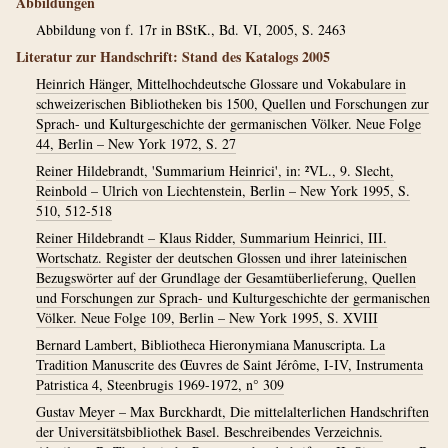
Abbildungen
Abbildung von f. 17r in BStK., Bd. VI, 2005, S. 2463
Literatur zur Handschrift: Stand des Katalogs 2005
Heinrich Hänger, Mittelhochdeutsche Glossare und Vokabulare in
schweizerischen Bibliotheken bis 1500, Quellen und Forschungen zur
Sprach- und Kulturgeschichte der germanischen Völker. Neue Folge
44, Berlin – New York 1972, S. 27
Reiner Hildebrandt, 'Summarium Heinrici', in: ²VL., 9. Slecht,
Reinbold – Ulrich von Liechtenstein, Berlin – New York 1995, S.
510, 512-518
Reiner Hildebrandt – Klaus Ridder, Summarium Heinrici, III.
Wortschatz. Register der deutschen Glossen und ihrer lateinischen
Bezugswörter auf der Grundlage der Gesamtüberlieferung, Quellen
und Forschungen zur Sprach- und Kulturgeschichte der germanischen
Völker. Neue Folge 109, Berlin – New York 1995, S. XVIII
Bernard Lambert, Bibliotheca Hieronymiana Manuscripta. La
Tradition Manuscrite des Œuvres de Saint Jérôme, I-IV, Instrumenta
Patristica 4, Steenbrugis 1969-1972, n° 309
Gustav Meyer – Max Burckhardt, Die mittelalterlichen Handschriften
der Universitätsbibliothek Basel. Beschreibendes Verzeichnis.