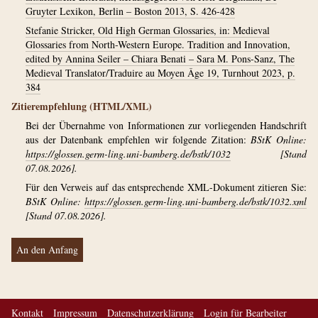
Gruyter Lexikon, Berlin – Boston 2013, S. 426-428
Stefanie Stricker, Old High German Glossaries, in: Medieval
Glossaries from North-Western Europe. Tradition and Innovation,
edited by Annina Seiler – Chiara Benati – Sara M. Pons-Sanz, The
Medieval Translator/Traduire au Moyen Âge 19, Turnhout 2023, p.
384
Zitierempfehlung (HTML/XML)
Bei der Übernahme von Informationen zur vorliegenden Handschrift
aus der Datenbank empfehlen wir folgende Zitation:
BStK Online:
https://glossen.germ-ling.uni-bamberg.de/bstk/1032
[Stand
07.08.2026].
Für den Verweis auf das entsprechende XML-Dokument zitieren Sie:
BStK Online:
https://glossen.germ-ling.uni-bamberg.de/bstk/1032.xml
[Stand 07.08.2026].
An den Anfang
Kontakt
Impressum
Datenschutzerklärung
Login für Bearbeiter