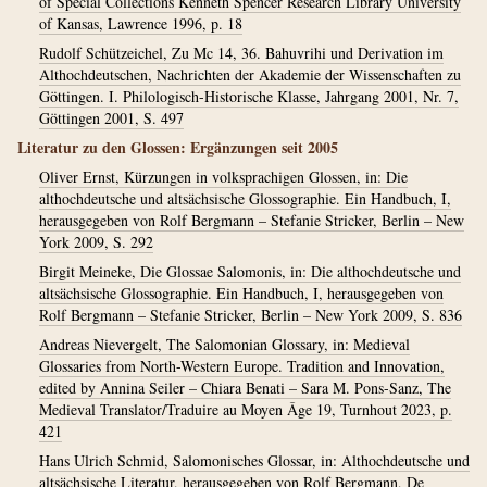
of Special Collections Kenneth Spencer Research Library University
of Kansas, Lawrence 1996, p. 18
Rudolf Schützeichel, Zu Mc 14, 36. Bahuvrihi und Derivation im
Althochdeutschen, Nachrichten der Akademie der Wissenschaften zu
Göttingen. I. Philologisch-Historische Klasse, Jahrgang 2001, Nr. 7,
Göttingen 2001, S. 497
Literatur zu den Glossen: Ergänzungen seit 2005
Oliver Ernst, Kürzungen in volksprachigen Glossen, in: Die
althochdeutsche und altsächsische Glossographie. Ein Handbuch, I,
herausgegeben von Rolf Bergmann – Stefanie Stricker, Berlin – New
York 2009, S. 292
Birgit Meineke, Die Glossae Salomonis, in: Die althochdeutsche und
altsächsische Glossographie. Ein Handbuch, I, herausgegeben von
Rolf Bergmann – Stefanie Stricker, Berlin – New York 2009, S. 836
Andreas Nievergelt, The Salomonian Glossary, in: Medieval
Glossaries from North-Western Europe. Tradition and Innovation,
edited by Annina Seiler – Chiara Benati – Sara M. Pons-Sanz, The
Medieval Translator/Traduire au Moyen Âge 19, Turnhout 2023, p.
421
Hans Ulrich Schmid, Salomonisches Glossar, in: Althochdeutsche und
altsächsische Literatur, herausgegeben von Rolf Bergmann, De