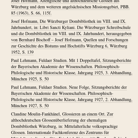
Josef Hofmann, Altenglische und althochdeutsche Glossen aus
Würzburg und dem weiteren angelsächsischen Missionsgebiet, PBB.
85 (1963), S. 66, 115f.
Josef Hofmann, Die Würzburger Dombibliothek im VIII. und IX.
Jahrhundert, in: Libri Sancti Kyliani. Die Würzburger Schreibschule
und die Dombibliothek im VIII. und IX. Jahrhundert, herausgegeben
von Bernhard Bischoff – Josef Hofmann, Quellen und Forschungen
zur Geschichte des Bistums und Hochstifts Würzburg 6, Würzburg
1952, S. 139
Paul Lehmann, Fuldaer Studien. Mit 1 Doppeltafel, Sitzungsberichte
der Bayerischen Akademie der Wissenschaften. Philosophisch-
Philologische und Historische Klasse, Jahrgang 1925, 3. Abhandlung,
München 1925, S. 50
Paul Lehmann, Fuldaer Studien. Neue Folge, Sitzungsberichte der
Bayerischen Akademie der Wissenschaften. Philosophisch-
Philologische und Historische Klasse, Jahrgang 1927, 2. Abhandlung,
München 1927, S. 50
Claudine Moulin-Fankhänel, Glossieren an einem Ort. Zur
althochdeutschen Glossenüberlieferung der ehemaligen
Dombibliothek Würzburg, in: Mittelalterliche volkssprachige
Glossen. Internationale Fachkonferenz des Zentrums für