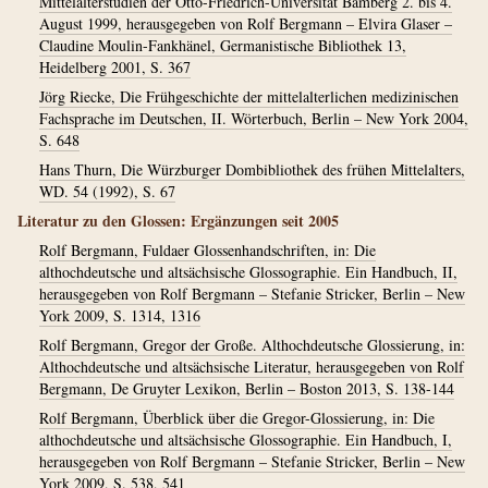
Mittelalterstudien der Otto-Friedrich-Universität Bamberg 2. bis 4.
August 1999, herausgegeben von Rolf Bergmann – Elvira Glaser –
Claudine Moulin-Fankhänel, Germanistische Bibliothek 13,
Heidelberg 2001, S. 367
Jörg Riecke, Die Frühgeschichte der mittelalterlichen medizinischen
Fachsprache im Deutschen, II. Wörterbuch, Berlin – New York 2004,
S. 648
Hans Thurn, Die Würzburger Dombibliothek des frühen Mittelalters,
WD. 54 (1992), S. 67
Literatur zu den Glossen: Ergänzungen seit 2005
Rolf Bergmann, Fuldaer Glossenhandschriften, in: Die
althochdeutsche und altsächsische Glossographie. Ein Handbuch, II,
herausgegeben von Rolf Bergmann – Stefanie Stricker, Berlin – New
York 2009, S. 1314, 1316
Rolf Bergmann, Gregor der Große. Althochdeutsche Glossierung, in:
Althochdeutsche und altsächsische Literatur, herausgegeben von Rolf
Bergmann, De Gruyter Lexikon, Berlin – Boston 2013, S. 138-144
Rolf Bergmann, Überblick über die Gregor-Glossierung, in: Die
althochdeutsche und altsächsische Glossographie. Ein Handbuch, I,
herausgegeben von Rolf Bergmann – Stefanie Stricker, Berlin – New
York 2009, S. 538, 541