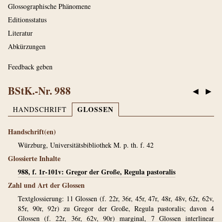
Glossographische Phänomene
Editionsstatus
Literatur
Abkürzungen
Feedback geben
BStK.-Nr. 988
◀
▶
GLOSSEN
HANDSCHRIFT
Handschrift(en)
Würzburg, Universitätsbibliothek M. p. th. f. 42
Glossierte Inhalte
988, f. 1r-101v: Gregor der Große, Regula pastoralis
Zahl und Art der Glossen
Textglossierung: 11 Glossen (f. 22r, 36r, 45r, 47r, 48r, 48v, 62r, 62v,
85r, 90r, 92r) zu Gregor der Große, Regula pastoralis; davon 4
Glossen (f. 22r, 36r, 62v, 90r) marginal, 7 Glossen interlinear