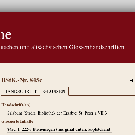
ne
tschen und altsächsischen Glossenhandschriften
BStK.-Nr. 845c
◀
GLOSSEN
HANDSCHRIFT
Handschrift(en)
Salzburg (Stadt), Bibliothek der Erzabtei St. Peter a VII 3
Glossierte Inhalte
845c, f. 222v: Bienensegen (marginal unten, kopfstehend)