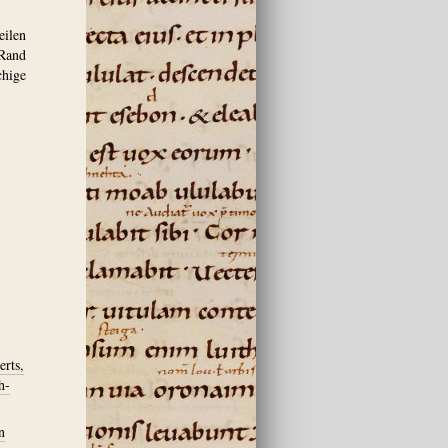
eilen
 Rand
chige
erts,
h-
n