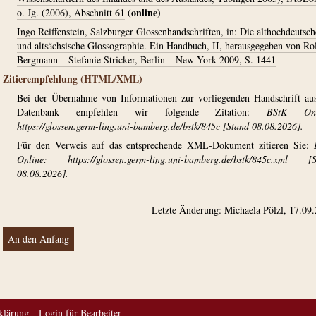
online
o. Jg. (2006), Abschnitt 61
(
)
Ingo Reiffenstein, Salzburger Glossenhandschriften, in: Die althochdeutsch
und altsächsische Glossographie. Ein Handbuch, II, herausgegeben von Ro
Bergmann – Stefanie Stricker, Berlin – New York 2009, S. 1441
Zitierempfehlung (HTML/XML)
Bei der Übernahme von Informationen zur vorliegenden Handschrift au
Datenbank empfehlen wir folgende Zitation:
BStK Onl
https://glossen.germ-ling.uni-bamberg.de/bstk/845c
[Stand 08.08.2026].
Für den Verweis auf das entsprechende XML-Dokument zitieren Sie:
Online:
https://glossen.germ-ling.uni-bamberg.de/bstk/845c.xml
[St
08.08.2026].
Letzte Änderung:
Michaela Pölzl
, 17.09
An den Anfang
klärung
Login für Bearbeiter