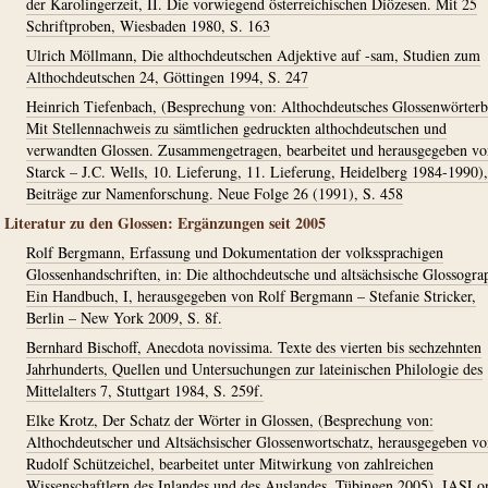
der Karolingerzeit, II. Die vorwiegend österreichischen Diözesen. Mit 25
Schriftproben, Wiesbaden 1980, S. 163
Ulrich Möllmann, Die althochdeutschen Adjektive auf -sam, Studien zum
Althochdeutschen 24, Göttingen 1994, S. 247
Heinrich Tiefenbach, (Besprechung von: Althochdeutsches Glossenwörterb
Mit Stellennachweis zu sämtlichen gedruckten althochdeutschen und
verwandten Glossen. Zusammengetragen, bearbeitet und herausgegeben vo
Starck – J.C. Wells, 10. Lieferung, 11. Lieferung, Heidelberg 1984-1990),
Beiträge zur Namenforschung. Neue Folge 26 (1991), S. 458
Literatur zu den Glossen: Ergänzungen seit 2005
Rolf Bergmann, Erfassung und Dokumentation der volkssprachigen
Glossenhandschriften, in: Die althochdeutsche und altsächsische Glossogra
Ein Handbuch, I, herausgegeben von Rolf Bergmann – Stefanie Stricker,
Berlin – New York 2009, S. 8f.
Bernhard Bischoff, Anecdota novissima. Texte des vierten bis sechzehnten
Jahrhunderts, Quellen und Untersuchungen zur lateinischen Philologie des
Mittelalters 7, Stuttgart 1984, S. 259f.
Elke Krotz, Der Schatz der Wörter in Glossen, (Besprechung von:
Althochdeutscher und Altsächsischer Glossenwortschatz, herausgegeben v
Rudolf Schützeichel, bearbeitet unter Mitwirkung von zahlreichen
Wissenschaftlern des Inlandes und des Auslandes, Tübingen 2005), IASLo