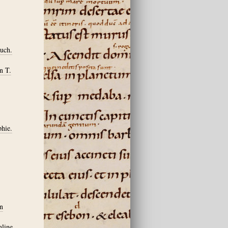
uch.
n T.
phie.
on
nline