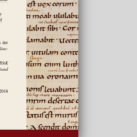
e
lf
s der
ine:
BStK
and
.2018