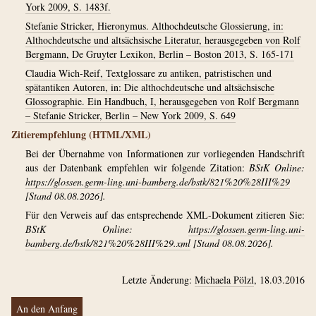
York 2009, S. 1483f.
Stefanie Stricker, Hieronymus. Althochdeutsche Glossierung, in:
Althochdeutsche und altsächsische Literatur, herausgegeben von Rolf
Bergmann, De Gruyter Lexikon, Berlin – Boston 2013, S. 165-171
Claudia Wich-Reif, Textglossare zu antiken, patristischen und
spätantiken Autoren, in: Die althochdeutsche und altsächsische
Glossographie. Ein Handbuch, I, herausgegeben von Rolf Bergmann
– Stefanie Stricker, Berlin – New York 2009, S. 649
Zitierempfehlung (HTML/XML)
Bei der Übernahme von Informationen zur vorliegenden Handschrift
aus der Datenbank empfehlen wir folgende Zitation:
BStK Online:
https://glossen.germ-ling.uni-bamberg.de/bstk/821%20%28III%29
[Stand 08.08.2026].
Für den Verweis auf das entsprechende XML-Dokument zitieren Sie:
BStK Online:
https://glossen.germ-ling.uni-
bamberg.de/bstk/821%20%28III%29.xml
[Stand 08.08.2026].
Letzte Änderung:
Michaela Pölzl
, 18.03.2016
An den Anfang