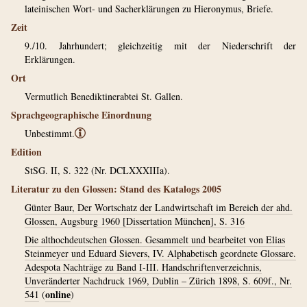
lateinischen Wort- und Sacherklärungen zu Hieronymus, Briefe.
Zeit
9./10. Jahrhundert; gleichzeitig mit der Niederschrift der
Erklärungen.
Ort
Vermutlich Benediktinerabtei St. Gallen.
Sprachgeographische Einordnung
Unbestimmt.
ⓘ
Edition
StSG. II, S. 322 (Nr. DCLXXXIIIa).
Literatur zu den Glossen: Stand des Katalogs 2005
Günter Baur, Der Wortschatz der Landwirtschaft im Bereich der ahd.
Glossen, Augsburg 1960 [Dissertation München], S. 316
Die althochdeutschen Glossen. Gesammelt und bearbeitet von Elias
Steinmeyer und Eduard Sievers, IV. Alphabetisch geordnete Glossare.
Adespota Nachträge zu Band I-III. Handschriftenverzeichnis,
Unveränderter Nachdruck 1969, Dublin – Zürich 1898, S. 609f., Nr.
online
541
(
)