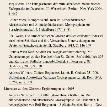
Jörg Riecke, Die Frühgeschichte der mittelalterlichen medizinischen
Fachsprache im Deutschen, II. Wörterbuch, Berlin – New York 2004,
S. 646
Lothar Voetz, Komposita auf -man im Althochdeutschen,
Altsächsischen und Altniederfränkischen, Monographien zur
Sprachwissenschaft 3, Heidelberg 1977, S. 81
Carl Wesle, Die althochdeutschen Glossen des Schlettstadter Codex zu
kirchlichen Schriften und ihre Verwandten, Untersuchungen zur
Deutschen Sprachgeschichte III, Straßburg 1913, S. 146-149
Claudia Wich-Reif, Studien zur Textglossarüberlieferung. Mit
Untersuchungen zu den Handschriften St. Gallen, Stiftsbibliothek 292
und Karlsruhe, Badische Landesbibliothek St. Peter perg. 87,
Heidelberg 2001, S. 318
Andreas Wilmart, Codices Reginenses Latini, II. Codices 251-500,
Bibliothecae Apostolicae Vaticanae Codices manu scripti, Rom 1945,
p. 267, num. 339
Literatur zu den Glossen: Ergänzungen seit 2005
Andreas Nievergelt, St. Galler Glossenhandschriften, in: Die
althochdeutsche und altsächsische Glossographie. Ein Handbuch, II,
herausgegeben von Rolf Bergmann – Stefanie Stricker, Berlin – New