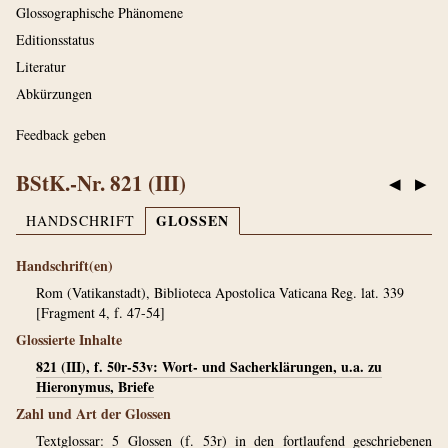
Glossographische Phänomene
Editionsstatus
Literatur
Abkürzungen
Feedback geben
BStK.-Nr. 821 (III)
◀
▶
GLOSSEN
HANDSCHRIFT
Handschrift(en)
Rom (Vatikanstadt), Biblioteca Apostolica Vaticana Reg. lat. 339
[Fragment 4, f. 47-54]
Glossierte Inhalte
821 (III), f. 50r-53v: Wort- und Sacherklärungen, u.a. zu
Hieronymus, Briefe
Zahl und Art der Glossen
Textglossar: 5 Glossen (f. 53r) in den fortlaufend geschriebenen