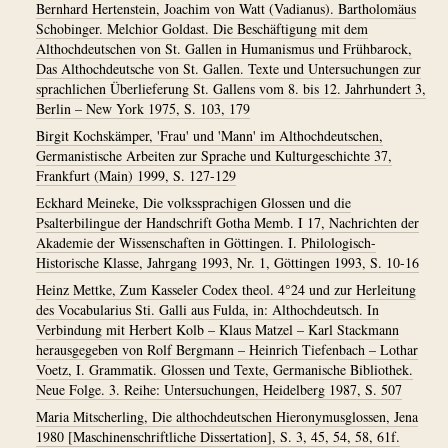
Bernhard Hertenstein, Joachim von Watt (Vadianus). Bartholomäus
Schobinger. Melchior Goldast. Die Beschäftigung mit dem
Althochdeutschen von St. Gallen in Humanismus und Frühbarock,
Das Althochdeutsche von St. Gallen. Texte und Untersuchungen zur
sprachlichen Überlieferung St. Gallens vom 8. bis 12. Jahrhundert 3,
Berlin – New York 1975, S. 103, 179
Birgit Kochskämper, 'Frau' und 'Mann' im Althochdeutschen,
Germanistische Arbeiten zur Sprache und Kulturgeschichte 37,
Frankfurt (Main) 1999, S. 127-129
Eckhard Meineke, Die volkssprachigen Glossen und die
Psalterbilingue der Handschrift Gotha Memb. I 17, Nachrichten der
Akademie der Wissenschaften in Göttingen. I. Philologisch-
Historische Klasse, Jahrgang 1993, Nr. 1, Göttingen 1993, S. 10-16
Heinz Mettke, Zum Kasseler Codex theol. 4°24 und zur Herleitung
des Vocabularius Sti. Galli aus Fulda, in: Althochdeutsch. In
Verbindung mit Herbert Kolb – Klaus Matzel – Karl Stackmann
herausgegeben von Rolf Bergmann – Heinrich Tiefenbach – Lothar
Voetz, I. Grammatik. Glossen und Texte, Germanische Bibliothek.
Neue Folge. 3. Reihe: Untersuchungen, Heidelberg 1987, S. 507
Maria Mitscherling, Die althochdeutschen Hieronymusglossen, Jena
1980 [Maschinenschriftliche Dissertation], S. 3, 45, 54, 58, 61f.