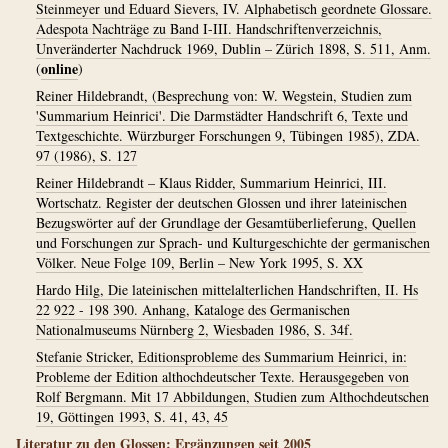
Steinmeyer und Eduard Sievers, IV. Alphabetisch geordnete Glossare.
Adespota Nachträge zu Band I-III. Handschriftenverzeichnis,
Unveränderter Nachdruck 1969, Dublin – Zürich 1898, S. 511, Anm.
online
(
)
Reiner Hildebrandt, (Besprechung von: W. Wegstein, Studien zum
'Summarium Heinrici'. Die Darmstädter Handschrift 6, Texte und
Textgeschichte. Würzburger Forschungen 9, Tübingen 1985), ZDA.
97 (1986), S. 127
Reiner Hildebrandt – Klaus Ridder, Summarium Heinrici, III.
Wortschatz. Register der deutschen Glossen und ihrer lateinischen
Bezugswörter auf der Grundlage der Gesamtüberlieferung, Quellen
und Forschungen zur Sprach- und Kulturgeschichte der germanischen
Völker. Neue Folge 109, Berlin – New York 1995, S. XX
Hardo Hilg, Die lateinischen mittelalterlichen Handschriften, II. Hs
22 922 - 198 390. Anhang, Kataloge des Germanischen
Nationalmuseums Nürnberg 2, Wiesbaden 1986, S. 34f.
Stefanie Stricker, Editionsprobleme des Summarium Heinrici, in:
Probleme der Edition althochdeutscher Texte. Herausgegeben von
Rolf Bergmann. Mit 17 Abbildungen, Studien zum Althochdeutschen
19, Göttingen 1993, S. 41, 43, 45
Literatur zu den Glossen: Ergänzungen seit 2005