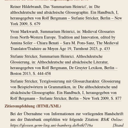
Reiner Hildebrandt, Das 'Summarium Heinrici', in: Die
althochdeutsche und altsächsische Glossographie. Ein Handbuch, I,
herausgegeben von Rolf Bergmann – Stefanie Stricker, Berlin – New
York 2009, S. 679
Vreni Markwardt, Summarium Heinrici, in: Medieval Glossaries
from North-Western Europe. Tradition and Innovation, edited by
Annina Seiler – Chiara Benati – Sara M. Pons-Sanz, The Medieval
Translator/Traduire au Moyen Âge 19, Turnhout 2023, p. 433
Stefanie Stricker, Summarium Heinrici. Althochdeutsche
Glossierung, in: Althochdeutsche und altsächsische Literatur,
herausgegeben von Rolf Bergmann, De Gruyter Lexikon, Berlin –
Boston 2013, S. 444-458
Stefanie Stricker, Textglossierung mit Glossarcharakter. Glossierung
von Beispielwörtern in Grammatiken, in: Die althochdeutsche und
altsächsische Glossographie. Ein Handbuch, I, herausgegeben von
Rolf Bergmann – Stefanie Stricker, Berlin – New York 2009, S. 877
Zitierempfehlung (HTML/XML)
Bei der Übernahme von Informationen zur vorliegenden Handschrift
aus der Datenbank empfehlen wir folgende Zitation:
BStK Online:
https://glossen.germ-ling.uni-bamberg.de/bstk/716a
[Stand