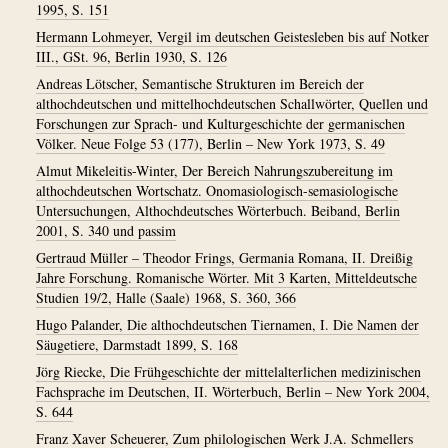
1995, S. 151
Hermann Lohmeyer, Vergil im deutschen Geistesleben bis auf Notker
III., GSt. 96, Berlin 1930, S. 126
Andreas Lötscher, Semantische Strukturen im Bereich der
althochdeutschen und mittelhochdeutschen Schallwörter, Quellen und
Forschungen zur Sprach- und Kulturgeschichte der germanischen
Völker. Neue Folge 53 (177), Berlin – New York 1973, S. 49
Almut Mikeleitis-Winter, Der Bereich Nahrungszubereitung im
althochdeutschen Wortschatz. Onomasiologisch-semasiologische
Untersuchungen, Althochdeutsches Wörterbuch. Beiband, Berlin
2001, S. 340 und passim
Gertraud Müller – Theodor Frings, Germania Romana, II. Dreißig
Jahre Forschung. Romanische Wörter. Mit 3 Karten, Mitteldeutsche
Studien 19/2, Halle (Saale) 1968, S. 360, 366
Hugo Palander, Die althochdeutschen Tiernamen, I. Die Namen der
Säugetiere, Darmstadt 1899, S. 168
Jörg Riecke, Die Frühgeschichte der mittelalterlichen medizinischen
Fachsprache im Deutschen, II. Wörterbuch, Berlin – New York 2004,
S. 644
Franz Xaver Scheuerer, Zum philologischen Werk J.A. Schmellers