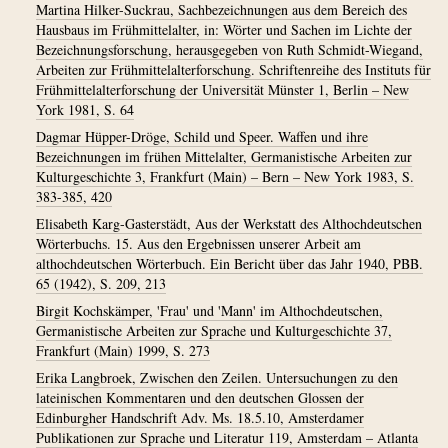
Martina Hilker-Suckrau, Sachbezeichnungen aus dem Bereich des
Hausbaus im Frühmittelalter, in: Wörter und Sachen im Lichte der
Bezeichnungsforschung, herausgegeben von Ruth Schmidt-Wiegand,
Arbeiten zur Frühmittelalterforschung. Schriftenreihe des Instituts für
Frühmittelalterforschung der Universität Münster 1, Berlin – New
York 1981, S. 64
Dagmar Hüpper-Dröge, Schild und Speer. Waffen und ihre
Bezeichnungen im frühen Mittelalter, Germanistische Arbeiten zur
Kulturgeschichte 3, Frankfurt (Main) – Bern – New York 1983, S.
383-385, 420
Elisabeth Karg-Gasterstädt, Aus der Werkstatt des Althochdeutschen
Wörterbuchs. 15. Aus den Ergebnissen unserer Arbeit am
althochdeutschen Wörterbuch. Ein Bericht über das Jahr 1940, PBB.
65 (1942), S. 209, 213
Birgit Kochskämper, 'Frau' und 'Mann' im Althochdeutschen,
Germanistische Arbeiten zur Sprache und Kulturgeschichte 37,
Frankfurt (Main) 1999, S. 273
Erika Langbroek, Zwischen den Zeilen. Untersuchungen zu den
lateinischen Kommentaren und den deutschen Glossen der
Edinburgher Handschrift Adv. Ms. 18.5.10, Amsterdamer
Publikationen zur Sprache und Literatur 119, Amsterdam – Atlanta