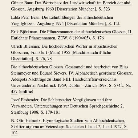
Günter Baur, Der Wortschatz der Landwirtschaft im Bereich der ahd.
Glossen, Augsburg 1960 [Dissertation München], S. 323
Edda Petri Bean, Die Lehnbildungen der althochdeutschen
Vergilglossen, Augsburg 1974 [Dissertation München], S. 12f.
Erik Björkman, Die Pflanzennamen der althochdeutschen Glossen, II.
Entlehnte Pflanzennamen, ZDW. 6 (1904/05), S. 176
Ulrich Bliesener, Die hochdeutschen Wörter in altsächsischen
Glossaren, Frankfurt (Main) 1955 [Maschinenschriftliche
Dissertation], S. 76, 78
Die althochdeutschen Glossen. Gesammelt und bearbeitet von Elias
Steinmeyer und Eduard Sievers, IV. Alphabetisch geordnete Glossare.
Adespota Nachträge zu Band I-III. Handschriftenverzeichnis,
Unveränderter Nachdruck 1969, Dublin – Zürich 1898, S. 574f., Nr.
online
457
(
)
Josef Fasbender, Die Schlettstadter Vergilglossen und ihre
Verwandten, Untersuchungen zur Deutschen Sprachgeschichte 2,
Straßburg 1908, S. 179-181
N. Otto Heinertz, Etymologische Studien zum Althochdeutschen,
Skrifter utgivna av Vetenskaps-Societeten i Lund 7, Lund 1927, S.
102