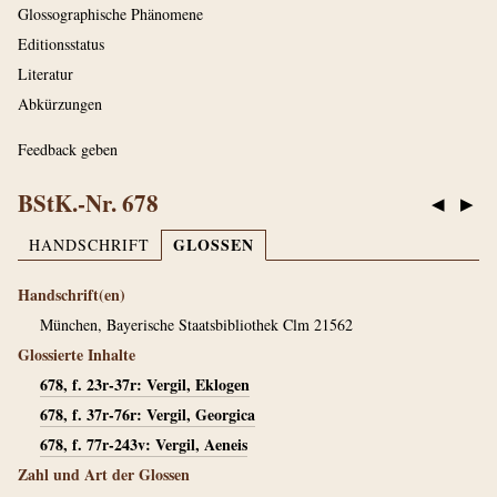
Glossographische Phänomene
Editionsstatus
Literatur
Abkürzungen
Feedback geben
BStK.-Nr. 678
◀
▶
GLOSSEN
HANDSCHRIFT
Handschrift(en)
München, Bayerische Staatsbibliothek Clm 21562
Glossierte Inhalte
678, f. 23r-37r: Vergil, Eklogen
678, f. 37r-76r: Vergil, Georgica
678, f. 77r-243v: Vergil, Aeneis
Zahl und Art der Glossen