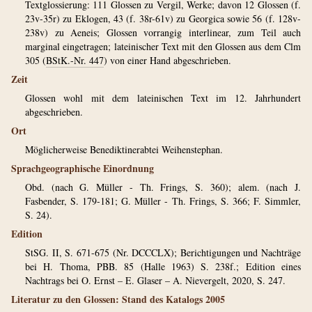
Textglossierung: 111 Glossen zu Vergil, Werke; davon 12 Glossen (f.
23v-35r) zu Eklogen, 43 (f. 38r-61v) zu Georgica sowie 56 (f. 128v-
238v) zu Aeneis; Glossen vorrangig interlinear, zum Teil auch
marginal eingetragen; lateinischer Text mit den Glossen aus dem Clm
305 (
BStK.-Nr. 447
) von einer Hand abgeschrieben.
Zeit
Glossen wohl mit dem lateinischen Text im 12. Jahrhundert
abgeschrieben.
Ort
Möglicherweise Benediktinerabtei Weihenstephan.
Sprachgeographische Einordnung
Obd. (nach G. Müller - Th. Frings, S. 360); alem. (nach J.
Fasbender, S. 179-181; G. Müller - Th. Frings, S. 366; F. Simmler,
S. 24).
Edition
StSG. II, S. 671-675 (Nr. DCCCLX); Berichtigungen und Nachträge
bei H. Thoma, PBB. 85 (Halle 1963) S. 238f.; Edition eines
Nachtrags bei O. Ernst – E. Glaser – A. Nievergelt, 2020, S. 247.
Literatur zu den Glossen: Stand des Katalogs 2005