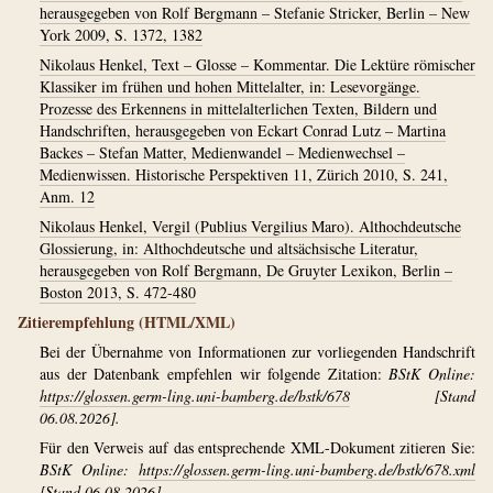
herausgegeben von Rolf Bergmann – Stefanie Stricker, Berlin – New
York 2009, S. 1372, 1382
Nikolaus Henkel, Text – Glosse – Kommentar. Die Lektüre römischer
Klassiker im frühen und hohen Mittelalter, in: Lesevorgänge.
Prozesse des Erkennens in mittelalterlichen Texten, Bildern und
Handschriften, herausgegeben von Eckart Conrad Lutz – Martina
Backes – Stefan Matter, Medienwandel – Medienwechsel –
Medienwissen. Historische Perspektiven 11, Zürich 2010, S. 241,
Anm. 12
Nikolaus Henkel, Vergil (Publius Vergilius Maro). Althochdeutsche
Glossierung, in: Althochdeutsche und altsächsische Literatur,
herausgegeben von Rolf Bergmann, De Gruyter Lexikon, Berlin –
Boston 2013, S. 472-480
Zitierempfehlung (HTML/XML)
Bei der Übernahme von Informationen zur vorliegenden Handschrift
aus der Datenbank empfehlen wir folgende Zitation:
BStK Online:
https://glossen.germ-ling.uni-bamberg.de/bstk/678
[Stand
06.08.2026].
Für den Verweis auf das entsprechende XML-Dokument zitieren Sie:
BStK Online:
https://glossen.germ-ling.uni-bamberg.de/bstk/678.xml
[Stand 06.08.2026].