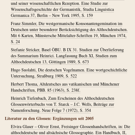
und seiner wissenschaftlichen Rezeption. Eine Studie zur
Wissenschaftsgeschichte der Germanistik, Studia Linguistica
Germanica 37, Berlin – New York 1995, S. 159
Franz Simmler, Die westgermanische Konsonantengemination im
Deutschen unter besonderer Berücksichtigung des Althochdeutschen.
Mit 6 Karten, Münstersche Mittelalter-Schriften 19, München 1974,
S. 24
Stefanie Stricker, Basel ÖBU. B IX 31. Studien zur Überlieferung
des Summarium Heinrici. Langfassung Buch XI, Studien zum
Althochdeutschen 13, Göttingen 1989, S. 673
Hugo Suolahti, Die deutschen Vogelnamen. Eine wortgeschichtliche
Untersuchung, Straßburg 1909, S. 522
Herbert Thoma, Altdeutsches aus vatikanischen und Münchener
Handschriften, PBB. 85 (1963), S. 238f.
Heinrich Tiefenbach, Zum Erscheinen des Althochdeutschen
Glossenwörterbuchs von T. Starck – J.C. Wells, Beiträge zur
Namenforschung. Neue Folge 7 (1972), S. 354
Literatur zu den Glossen: Ergänzungen seit 2005
Elvira Glaser – Oliver Ernst, Freisinger Glossenhandschriften, in: Die
althochdeutsche und altsächsische Glossographie. Ein Handbuch, II,