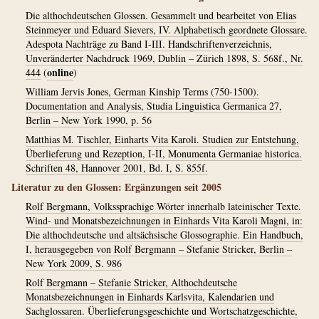
Die althochdeutschen Glossen. Gesammelt und bearbeitet von Elias
Steinmeyer und Eduard Sievers, IV. Alphabetisch geordnete Glossare.
Adespota Nachträge zu Band I-III. Handschriftenverzeichnis,
Unveränderter Nachdruck 1969, Dublin – Zürich 1898, S. 568f., Nr.
online
444
(
)
William Jervis Jones, German Kinship Terms (750-1500).
Documentation and Analysis, Studia Linguistica Germanica 27,
Berlin – New York 1990, p. 56
Matthias M. Tischler, Einharts Vita Karoli. Studien zur Entstehung,
Überlieferung und Rezeption, I-II, Monumenta Germaniae historica.
Schriften 48, Hannover 2001, Bd. I, S. 855f.
Literatur zu den Glossen: Ergänzungen seit 2005
Rolf Bergmann, Volkssprachige Wörter innerhalb lateinischer Texte.
Wind- und Monatsbezeichnungen in Einhards Vita Karoli Magni, in:
Die althochdeutsche und altsächsische Glossographie. Ein Handbuch,
I, herausgegeben von Rolf Bergmann – Stefanie Stricker, Berlin –
New York 2009, S. 986
Rolf Bergmann – Stefanie Stricker, Althochdeutsche
Monatsbezeichnungen in Einhards Karlsvita, Kalendarien und
Sachglossaren. Überlieferungsgeschichte und Wortschatzgeschichte,