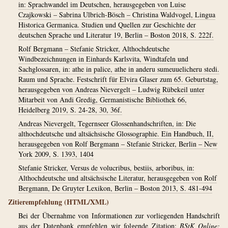
in: Sprachwandel im Deutschen, herausgegeben von Luise
Czajkowski – Sabrina Ulbrich-Bösch – Christina Waldvogel, Lingua
Historica Germanica. Studien und Quellen zur Geschichte der
deutschen Sprache und Literatur 19, Berlin – Boston 2018, S. 222f.
Rolf Bergmann – Stefanie Stricker, Althochdeutsche
Windbezeichnungen in Einhards Karlsvita, Windtafeln und
Sachglossaren, in: athe in palice, athe in anderu sumeuuelicheru stedi.
Raum und Sprache. Festschrift für Elvira Glaser zum 65. Geburtstag,
herausgegeben von Andreas Nievergelt – Ludwig Rübekeil unter
Mitarbeit von Andi Gredig, Germanistische Bibliothek 66,
Heidelberg 2019, S. 24-28, 30, 36f.
Andreas Nievergelt, Tegernseer Glossenhandschriften, in: Die
althochdeutsche und altsächsische Glossographie. Ein Handbuch, II,
herausgegeben von Rolf Bergmann – Stefanie Stricker, Berlin – New
York 2009, S. 1393, 1404
Stefanie Stricker, Versus de volucribus, bestiis, arboribus, in:
Althochdeutsche und altsächsische Literatur, herausgegeben von Rolf
Bergmann, De Gruyter Lexikon, Berlin – Boston 2013, S. 481-494
Zitierempfehlung (HTML/XML)
Bei der Übernahme von Informationen zur vorliegenden Handschrift
aus der Datenbank empfehlen wir folgende Zitation:
BStK Online: