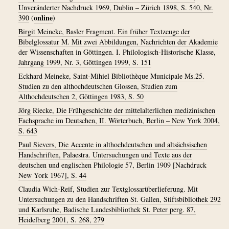
Unveränderter Nachdruck 1969, Dublin – Zürich 1898, S. 540, Nr.
online
390
(
)
Birgit Meineke, Basler Fragment. Ein früher Textzeuge der
Bibelglossatur M. Mit zwei Abbildungen, Nachrichten der Akademie
der Wissenschaften in Göttingen. I. Philologisch-Historische Klasse,
Jahrgang 1999, Nr. 3, Göttingen 1999, S. 151
Eckhard Meineke, Saint-Mihiel Bibliothèque Municipale Ms.25.
Studien zu den althochdeutschen Glossen, Studien zum
Althochdeutschen 2, Göttingen 1983, S. 50
Jörg Riecke, Die Frühgeschichte der mittelalterlichen medizinischen
Fachsprache im Deutschen, II. Wörterbuch, Berlin – New York 2004,
S. 643
Paul Sievers, Die Accente in althochdeutschen und altsächsischen
Handschriften, Palaestra. Untersuchungen und Texte aus der
deutschen und englischen Philologie 57, Berlin 1909 [Nachdruck
New York 1967], S. 44
Claudia Wich-Reif, Studien zur Textglossarüberlieferung. Mit
Untersuchungen zu den Handschriften St. Gallen, Stiftsbibliothek 292
und Karlsruhe, Badische Landesbibliothek St. Peter perg. 87,
Heidelberg 2001, S. 268, 279