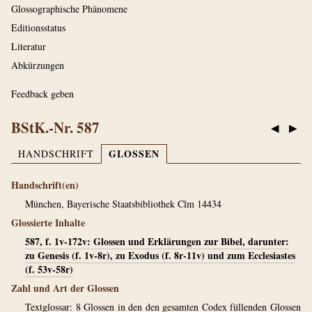
Glossographische Phänomene
Editionsstatus
Literatur
Abkürzungen
Feedback geben
BStK.-Nr. 587
◀
▶
GLOSSEN
HANDSCHRIFT
Handschrift(en)
München, Bayerische Staatsbibliothek Clm 14434
Glossierte Inhalte
587, f. 1v-172v: Glossen und Erklärungen zur Bibel, darunter:
zu Genesis (f. 1v-8r), zu Exodus (f. 8r-11v) und zum Ecclesiastes
(f. 53v-58r)
Zahl und Art der Glossen
Textglossar: 8 Glossen in den den gesamten Codex füllenden Glossen