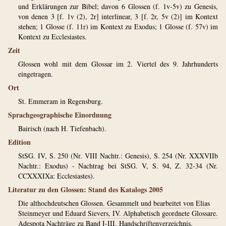
und Erklärungen zur Bibel; davon 6 Glossen (f. 1v-5v) zu Genesis,
von denen 3 [f. 1v (2), 2r] interlinear, 3 [f. 2r, 5v (2)] im Kontext
stehen; 1 Glosse (f. 11r) im Kontext zu Exodus; 1 Glosse (f. 57v) im
Kontext zu Ecclesiastes.
Zeit
Glossen wohl mit dem Glossar im 2. Viertel des 9. Jahrhunderts
eingetragen.
Ort
St. Emmeram in Regensburg.
Sprachgeographische Einordnung
Bairisch (nach H. Tiefenbach).
Edition
StSG. IV, S. 250 (Nr. VIII Nachtr.: Genesis), S. 254 (Nr. XXXVIIb
Nachtr.: Exodus) - Nachtrag bei StSG. V, S. 94, Z. 32-34 (Nr.
CCXXXIXa: Ecclesiastes).
Literatur zu den Glossen: Stand des Katalogs 2005
Die althochdeutschen Glossen. Gesammelt und bearbeitet von Elias
Steinmeyer und Eduard Sievers, IV. Alphabetisch geordnete Glossare.
Adespota Nachträge zu Band I-III. Handschriftenverzeichnis,