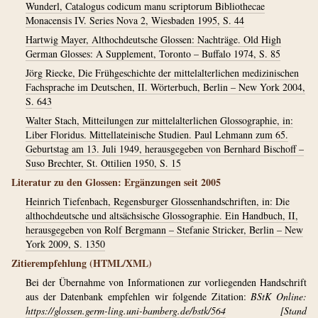
Wunderl, Catalogus codicum manu scriptorum Bibliothecae
Monacensis IV. Series Nova 2, Wiesbaden 1995, S. 44
Hartwig Mayer, Althochdeutsche Glossen: Nachträge. Old High
German Glosses: A Supplement, Toronto – Buffalo 1974, S. 85
Jörg Riecke, Die Frühgeschichte der mittelalterlichen medizinischen
Fachsprache im Deutschen, II. Wörterbuch, Berlin – New York 2004,
S. 643
Walter Stach, Mitteilungen zur mittelalterlichen Glossographie, in:
Liber Floridus. Mittellateinische Studien. Paul Lehmann zum 65.
Geburtstag am 13. Juli 1949, herausgegeben von Bernhard Bischoff –
Suso Brechter, St. Ottilien 1950, S. 15
Literatur zu den Glossen: Ergänzungen seit 2005
Heinrich Tiefenbach, Regensburger Glossenhandschriften, in: Die
althochdeutsche und altsächsische Glossographie. Ein Handbuch, II,
herausgegeben von Rolf Bergmann – Stefanie Stricker, Berlin – New
York 2009, S. 1350
Zitierempfehlung (HTML/XML)
Bei der Übernahme von Informationen zur vorliegenden Handschrift
aus der Datenbank empfehlen wir folgende Zitation:
BStK Online:
https://glossen.germ-ling.uni-bamberg.de/bstk/564
[Stand