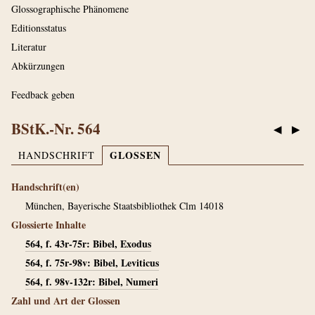
Glossographische Phänomene
Editionsstatus
Literatur
Abkürzungen
Feedback geben
BStK.-Nr. 564
◀
▶
GLOSSEN
HANDSCHRIFT
Handschrift(en)
München, Bayerische Staatsbibliothek Clm 14018
Glossierte Inhalte
564, f. 43r-75r: Bibel, Exodus
564, f. 75r-98v: Bibel, Leviticus
564, f. 98v-132r: Bibel, Numeri
Zahl und Art der Glossen