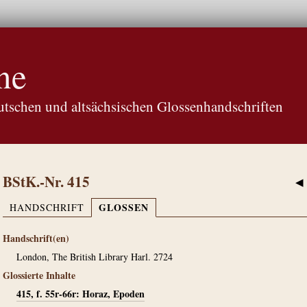
ne
tschen und altsächsischen Glossenhandschriften
BStK.-Nr. 415
◀
GLOSSEN
HANDSCHRIFT
Handschrift(en)
London, The British Library Harl. 2724
Glossierte Inhalte
415, f. 55r-66r: Horaz, Epoden