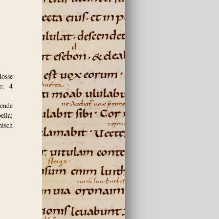
losse
e; 4
hende
ella;
nisch