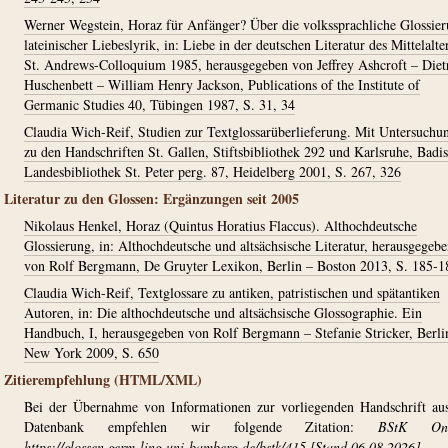
Werner Wegstein, Horaz für Anfänger? Über die volkssprachliche Glossie
lateinischer Liebeslyrik, in: Liebe in der deutschen Literatur des Mittelalte
St. Andrews-Colloquium 1985, herausgegeben von Jeffrey Ashcroft – Diet
Huschenbett – William Henry Jackson, Publications of the Institute of
Germanic Studies 40, Tübingen 1987, S. 31, 34
Claudia Wich-Reif, Studien zur Textglossarüberlieferung. Mit Untersuchu
zu den Handschriften St. Gallen, Stiftsbibliothek 292 und Karlsruhe, Badi
Landesbibliothek St. Peter perg. 87, Heidelberg 2001, S. 267, 326
Literatur zu den Glossen: Ergänzungen seit 2005
Nikolaus Henkel, Horaz (Quintus Horatius Flaccus). Althochdeutsche
Glossierung, in: Althochdeutsche und altsächsische Literatur, herausgegeb
von Rolf Bergmann, De Gruyter Lexikon, Berlin – Boston 2013, S. 185-1
Claudia Wich-Reif, Textglossare zu antiken, patristischen und spätantiken
Autoren, in: Die althochdeutsche und altsächsische Glossographie. Ein
Handbuch, I, herausgegeben von Rolf Bergmann – Stefanie Stricker, Berli
New York 2009, S. 650
Zitierempfehlung (HTML/XML)
Bei der Übernahme von Informationen zur vorliegenden Handschrift au
Datenbank empfehlen wir folgende Zitation:
BStK Onl
https://glossen.germ-ling.uni-bamberg.de/bstk/415
[Stand 06.08.2026].