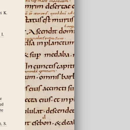
ei K.
 I.
he
ed
te
, S.