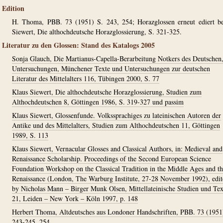
Edition
H. Thoma, PBB. 73 (1951) S. 243, 254; Horazglossen erneut ediert b
Siewert, Die althochdeutsche Horazglossierung, S. 321-325.
Literatur zu den Glossen: Stand des Katalogs 2005
Sonja Glauch, Die Martianus-Capella-Berarbeitung Notkers des Deutschen,
Untersuchungen, Münchener Texte und Untersuchungen zur deutschen
Literatur des Mittelalters 116, Tübingen 2000, S. 77
Klaus Siewert, Die althochdeutsche Horazglossierung, Studien zum
Althochdeutschen 8, Göttingen 1986, S. 319-327 und passim
Klaus Siewert, Glossenfunde. Volkssprachiges zu lateinischen Autoren der
Antike und des Mittelalters, Studien zum Althochdeutschen 11, Göttingen
1989, S. 113
Klaus Siewert, Vernacular Glosses and Classical Authors, in: Medieval and
Renaissance Scholarship. Proceedings of the Second European Science
Foundation Workshop on the Classical Tradition in the Middle Ages and t
Renaissance (London, The Warburg Institute, 27-28 November 1992), edit
by Nicholas Mann – Birger Munk Olsen, Mittellateinische Studien und Tex
21, Leiden – New York – Köln 1997, p. 148
Herbert Thoma, Altdeutsches aus Londoner Handschriften, PBB. 73 (1951)
243-245, 254