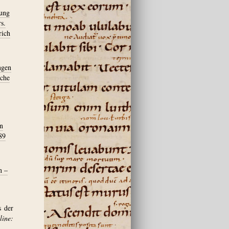
rung
rs.
rich
ngen
sche
en
89
n –
s der
ine: