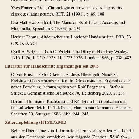
Yves-François Riou, Chronologie et provenance des manuscrits
classiques latins neumés, RHT. 21 (1991), p. 89, 108
Eva Matthews Sanford, The Manuscripts of Lucan: Accessus and
Marginalia, Speculum 9 (1934), p. 293
Herbert Thoma, Altdeutsches aus Londoner Handschriften, PBB. 73
(1951), S. 254
Cyril E. Wright – Ruth C. Wright, The Diary of Humfrey Wanley.
1715-1726, I. 1715-1723, II. 1723-1726, London 1966, p. 238, 483
Literatur zur Handschrift: Ergänzungen seit 2005
Oliver Ernst – Elvira Glaser – Andreas Nievergelt, Neues zu
Freisinger Glossenhandschriften, in: Glossenstudien. Ergebnisse der
neuen Forschung, herausgegeben von Rolf Bergmann – Stefanie
Stricker, Germanistische Bibliothek 70, Heidelberg 2020, S. 234
Hartmut Hoffmann, Buchkunst und Königtum im ottonischen und
frühsalischen Reich, II. Tafelband, Monumenta Germaniae Historica.
Schriften 30, Stuttgart 1986, Abb. 244, 245
Zitierempfehlung (HTML/XML)
Bei der Übernahme von Informationen zur vorliegenden Handschrift
aus der Datenbank empfehlen wir folgende Zitation:
BStK Online: