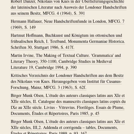
Robert Danzer, Nikolaus von Kues in der Überlieferungsgeschichte
der lateinischen Literatur nach Ausweis der Londoner Handschriften
aus seinem Besitz, MFCG. 4 (1964), S. 391
Hermann Hallauer, Neue Handschriftenfunde in London, MFCG. 7
(1969), S. 149
Hartmut Hoffmann, Buchkunst und Königtum im ottonischen und
frühsalischen Reich, I. Textband, Monumenta Germaniae Historica.
Schriften 30, Stuttgart 1986, S. 417f.
Martin Irvine, The Making of Textual Culture. 'Grammatica' and
Literary Theory, 350-1100, Cambridge Studies in Medieval
Literature 19, Cambridge 1994, p. 390
Kritisches Verzeichnis der Londoner Handschriften aus dem Besitz
des Nikolaus von Kues. Herausgegeben vom Institut für Cusanus-
Forschung, Mainz, MFCG. 3 (1963), S. 62f.
Birger Munk Olsen, L'étude des auteurs classiques latins aux XIe et
XIIe siècles, II. Catalogue des manuscrits classiques latins copiés du
IXe au XIIe siècle. Livius - Vitruvius. Florilèges. Essais de Plume,
Documents, Études et Répertoires, Paris 1985, p. 45
Birger Munk Olsen, L'étude des auteurs classiques latins aux XIe et
XIIe siècles, III,2. Addenda et corrigenda – tables, Documents,
Études et Répertoires, Paris 1989, p. 93, 167