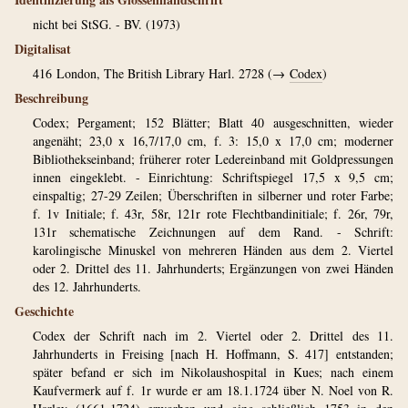
nicht bei StSG. - BV. (1973)
Digitalisat
416
London, The British Library Harl. 2728 (→
Codex
)
Beschreibung
Codex; Pergament; 152 Blätter; Blatt 40 ausgeschnitten, wieder
angenäht; 23,0 x 16,7/17,0 cm, f. 3: 15,0 x 17,0 cm; moderner
Bibliothekseinband; früherer roter Ledereinband mit Goldpressungen
innen eingeklebt. - Einrichtung: Schriftspiegel 17,5 x 9,5 cm;
einspaltig; 27-29 Zeilen; Überschriften in silberner und roter Farbe;
f. 1v Initiale; f. 43r, 58r, 121r rote Flechtbandinitiale; f. 26r, 79r,
131r schematische Zeichnungen auf dem Rand. - Schrift:
karolingische Minuskel von mehreren Händen aus dem 2. Viertel
oder 2. Drittel des 11. Jahrhunderts; Ergänzungen von zwei Händen
des 12. Jahrhunderts.
Geschichte
Codex der Schrift nach im 2. Viertel oder 2. Drittel des 11.
Jahrhunderts in Freising [nach H. Hoffmann, S. 417] entstanden;
später befand er sich im Nikolaushospital in Kues; nach einem
Kaufvermerk auf f. 1r wurde er am 18.1.1724 über N. Noel von R.