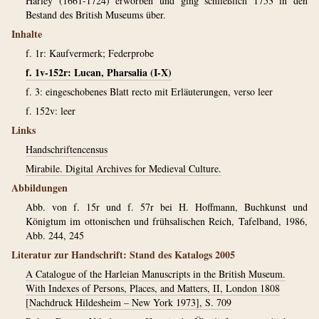
Harley (1661-1724) erworben und ging schließlich 1753 in den
Bestand des British Museums über.
Inhalte
f. 1r: Kaufvermerk; Federprobe
f. 1v-152r: Lucan, Pharsalia (I-X)
f. 3: eingeschobenes Blatt recto mit Erläuterungen, verso leer
f. 152v: leer
Links
Handschriftencensus
Mirabile. Digital Archives for Medieval Culture.
Abbildungen
Abb. von f. 15r und f. 57r bei H. Hoffmann, Buchkunst und
Königtum im ottonischen und frühsalischen Reich, Tafelband, 1986,
Abb. 244, 245
Literatur zur Handschrift: Stand des Katalogs 2005
A Catalogue of the Harleian Manuscripts in the British Museum.
With Indexes of Persons, Places, and Matters, II, London 1808
[Nachdruck Hildesheim – New York 1973], S. 709