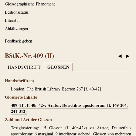
Glossographische Phänomene
Editionsstatus
Literatur
Abkürzungen
Feedback geben
BStK.-Nr. 409 (II)
◀
▶
GLOSSEN
HANDSCHRIFT
Handschrift(en)
London, The British Library Egerton 267 [f. 40-42]
Glossierte Inhalte
409 (II), f. 40r-42v: Arator, De actibus apostolorum (I, 169-204,
241-312)
Zahl und Art der Glossen
Textglossierung: 15 Glossen (f. 40r-42v) zu Arator, De actibus
apostolorum; 6 marginal, 9 interlinear stehend; Glossen von mehreren