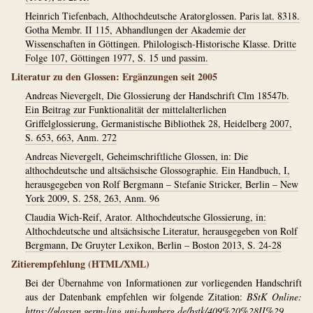
Heinrich Tiefenbach, Althochdeutsche Aratorglossen. Paris lat. 8318.
Gotha Membr. II 115, Abhandlungen der Akademie der
Wissenschaften in Göttingen. Philologisch-Historische Klasse. Dritte
Folge 107, Göttingen 1977, S. 15 und passim.
Literatur zu den Glossen: Ergänzungen seit 2005
Andreas Nievergelt, Die Glossierung der Handschrift Clm 18547b.
Ein Beitrag zur Funktionalität der mittelalterlichen
Griffelglossierung, Germanistische Bibliothek 28, Heidelberg 2007,
S. 653, 663, Anm. 272
Andreas Nievergelt, Geheimschriftliche Glossen, in: Die
althochdeutsche und altsächsische Glossographie. Ein Handbuch, I,
herausgegeben von Rolf Bergmann – Stefanie Stricker, Berlin – New
York 2009, S. 258, 263, Anm. 96
Claudia Wich-Reif, Arator. Althochdeutsche Glossierung, in:
Althochdeutsche und altsächsische Literatur, herausgegeben von Rolf
Bergmann, De Gruyter Lexikon, Berlin – Boston 2013, S. 24-28
Zitierempfehlung (HTML/XML)
Bei der Übernahme von Informationen zur vorliegenden Handschrift
aus der Datenbank empfehlen wir folgende Zitation:
BStK Online:
https://glossen.germ-ling.uni-bamberg.de/bstk/409%20%28II%29