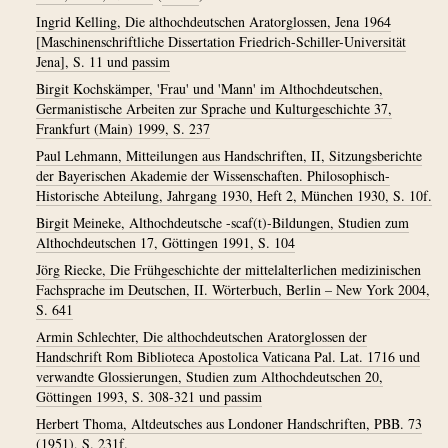
Ingrid Kelling, Die althochdeutschen Aratorglossen, Jena 1964
[Maschinenschriftliche Dissertation Friedrich-Schiller-Universität
Jena], S. 11 und passim
Birgit Kochskämper, 'Frau' und 'Mann' im Althochdeutschen,
Germanistische Arbeiten zur Sprache und Kulturgeschichte 37,
Frankfurt (Main) 1999, S. 237
Paul Lehmann, Mitteilungen aus Handschriften, II, Sitzungsberichte
der Bayerischen Akademie der Wissenschaften. Philosophisch-
Historische Abteilung, Jahrgang 1930, Heft 2, München 1930, S. 10f.
Birgit Meineke, Althochdeutsche -scaf(t)-Bildungen, Studien zum
Althochdeutschen 17, Göttingen 1991, S. 104
Jörg Riecke, Die Frühgeschichte der mittelalterlichen medizinischen
Fachsprache im Deutschen, II. Wörterbuch, Berlin – New York 2004,
S. 641
Armin Schlechter, Die althochdeutschen Aratorglossen der
Handschrift Rom Biblioteca Apostolica Vaticana Pal. Lat. 1716 und
verwandte Glossierungen, Studien zum Althochdeutschen 20,
Göttingen 1993, S. 308-321 und passim
Herbert Thoma, Altdeutsches aus Londoner Handschriften, PBB. 73
(1951), S. 231f.