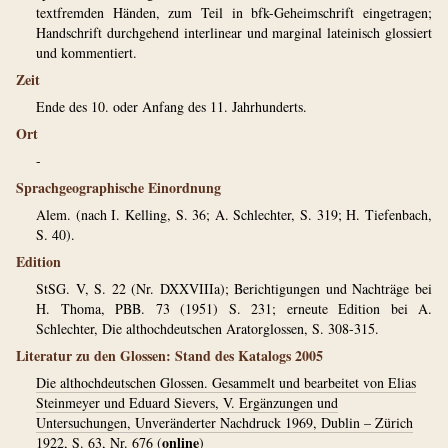
textfremden Händen, zum Teil in bfk-Geheimschrift eingetragen;
Handschrift durchgehend interlinear und marginal lateinisch glossiert
und kommentiert.
Zeit
Ende des 10. oder Anfang des 11. Jahrhunderts.
Ort
-
Sprachgeographische Einordnung
Alem. (nach I. Kelling, S. 36; A. Schlechter, S. 319; H. Tiefenbach,
S. 40).
Edition
StSG. V, S. 22 (Nr. DXXVIIIa); Berichtigungen und Nachträge bei
H. Thoma, PBB. 73 (1951) S. 231; erneute Edition bei A.
Schlechter, Die althochdeutschen Aratorglossen, S. 308-315.
Literatur zu den Glossen: Stand des Katalogs 2005
Die althochdeutschen Glossen. Gesammelt und bearbeitet von Elias
Steinmeyer und Eduard Sievers, V. Ergänzungen und
Untersuchungen, Unveränderter Nachdruck 1969, Dublin – Zürich
online
1922, S. 63, Nr. 676
(
)