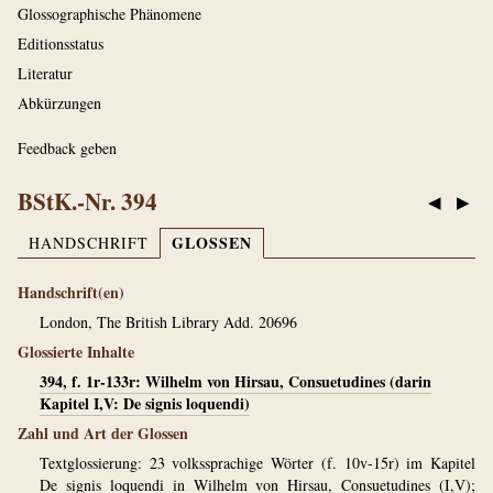
Glossographische Phänomene
Editionsstatus
Literatur
Abkürzungen
Feedback geben
BStK.-Nr. 394
◀
▶
GLOSSEN
HANDSCHRIFT
Handschrift(en)
London, The British Library Add. 20696
Glossierte Inhalte
394, f. 1r-133r: Wilhelm von Hirsau, Consuetudines (darin
Kapitel I,V: De signis loquendi)
Zahl und Art der Glossen
Textglossierung: 23 volkssprachige Wörter (f. 10v-15r) im Kapitel
De signis loquendi in Wilhelm von Hirsau, Consuetudines (I,V);