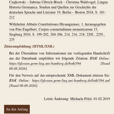
Czajkowski – Sabrina Ulbrich-Bösch – Christina Waldvogel, Lingua
Historia Germanica. Studien und Quellen zur Geschichte der
deutschen Sprache und Literatur 19, Berlin – Boston 2018, S. 181-
212
Willehelmi Abbatis Constitutiones Hirsaugienses, 1, herausgegeben
von Pius Engelbert, Corpus consuetudinum monasticarum 15,
Siegburg 2010, S. 199-202, 204-206, 214, 216, 218, 220f., 225f.,
235
Zitierempfehlung (HTML/XML)
Bei der Übernahme von Informationen zur vorliegenden Handschrift
aus der Datenbank empfehlen wir folgende Zitation:
BStK Online:
https://glossen.germ-ling.uni-bamberg.de/bstk/394
[Stand
08.08.2026].
Für den Verweis auf das entsprechende XML-Dokument zitieren Sie:
BStK Online:
https://glossen.germ-ling.uni-bamberg.de/bstk/394.xml
[Stand 08.08.2026].
Letzte Änderung:
Michaela Pölzl
, 01.02.2019
An den Anfang