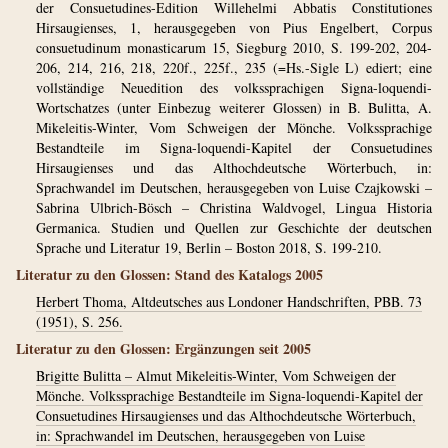
der Consuetudines-Edition Willehelmi Abbatis Constitutiones
Hirsaugienses, 1, herausgegeben von Pius Engelbert, Corpus
consuetudinum monasticarum 15, Siegburg 2010, S. 199-202, 204-
206, 214, 216, 218, 220f., 225f., 235 (=Hs.-Sigle L) ediert; eine
vollständige Neuedition des volkssprachigen Signa-loquendi-
Wortschatzes (unter Einbezug weiterer Glossen) in B. Bulitta, A.
Mikeleitis-Winter, Vom Schweigen der Mönche. Volkssprachige
Bestandteile im Signa-loquendi-Kapitel der Consuetudines
Hirsaugienses und das Althochdeutsche Wörterbuch, in:
Sprachwandel im Deutschen, herausgegeben von Luise Czajkowski –
Sabrina Ulbrich-Bösch – Christina Waldvogel, Lingua Historia
Germanica. Studien und Quellen zur Geschichte der deutschen
Sprache und Literatur 19, Berlin – Boston 2018, S. 199-210.
Literatur zu den Glossen: Stand des Katalogs 2005
Herbert Thoma, Altdeutsches aus Londoner Handschriften, PBB. 73
(1951), S. 256.
Literatur zu den Glossen: Ergänzungen seit 2005
Brigitte Bulitta – Almut Mikeleitis-Winter, Vom Schweigen der
Mönche. Volkssprachige Bestandteile im Signa-loquendi-Kapitel der
Consuetudines Hirsaugienses und das Althochdeutsche Wörterbuch,
in: Sprachwandel im Deutschen, herausgegeben von Luise