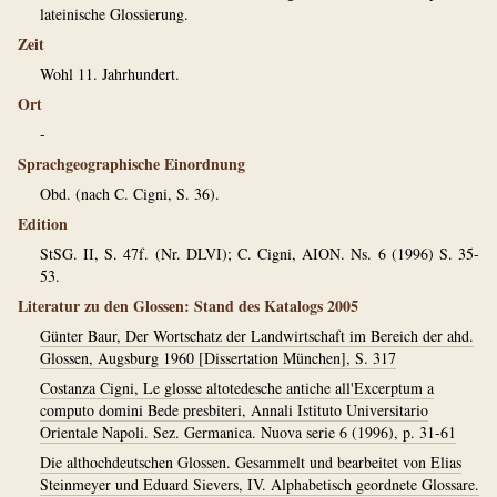
lateinische Glossierung.
Zeit
Wohl 11. Jahrhundert.
Ort
-
Sprachgeographische Einordnung
Obd. (nach C. Cigni, S. 36).
Edition
StSG. II, S. 47f. (Nr. DLVI); C. Cigni, AION. Ns. 6 (1996) S. 35-
53.
Literatur zu den Glossen: Stand des Katalogs 2005
Günter Baur, Der Wortschatz der Landwirtschaft im Bereich der ahd.
Glossen, Augsburg 1960 [Dissertation München], S. 317
Costanza Cigni, Le glosse altotedesche antiche all'Excerptum a
computo domini Bede presbiteri, Annali Istituto Universitario
Orientale Napoli. Sez. Germanica. Nuova serie 6 (1996), p. 31-61
Die althochdeutschen Glossen. Gesammelt und bearbeitet von Elias
Steinmeyer und Eduard Sievers, IV. Alphabetisch geordnete Glossare.