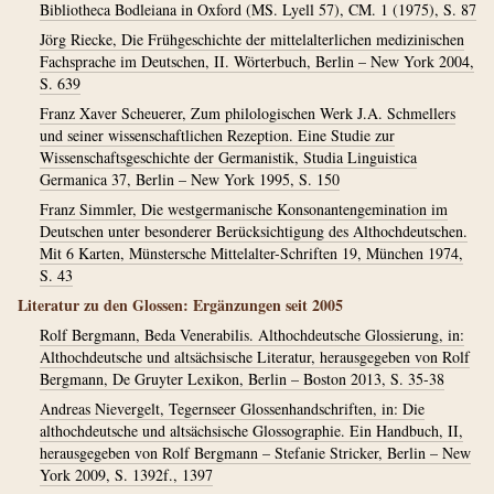
Bibliotheca Bodleiana in Oxford (MS. Lyell 57), CM. 1 (1975), S. 87
Jörg Riecke, Die Frühgeschichte der mittelalterlichen medizinischen
Fachsprache im Deutschen, II. Wörterbuch, Berlin – New York 2004,
S. 639
Franz Xaver Scheuerer, Zum philologischen Werk J.A. Schmellers
und seiner wissenschaftlichen Rezeption. Eine Studie zur
Wissenschaftsgeschichte der Germanistik, Studia Linguistica
Germanica 37, Berlin – New York 1995, S. 150
Franz Simmler, Die westgermanische Konsonantengemination im
Deutschen unter besonderer Berücksichtigung des Althochdeutschen.
Mit 6 Karten, Münstersche Mittelalter-Schriften 19, München 1974,
S. 43
Literatur zu den Glossen: Ergänzungen seit 2005
Rolf Bergmann, Beda Venerabilis. Althochdeutsche Glossierung, in:
Althochdeutsche und altsächsische Literatur, herausgegeben von Rolf
Bergmann, De Gruyter Lexikon, Berlin – Boston 2013, S. 35-38
Andreas Nievergelt, Tegernseer Glossenhandschriften, in: Die
althochdeutsche und altsächsische Glossographie. Ein Handbuch, II,
herausgegeben von Rolf Bergmann – Stefanie Stricker, Berlin – New
York 2009, S. 1392f., 1397