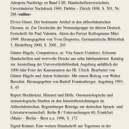
Adespota Nachträge zu Band I-III. Handschriftenverzeichnis,
Unveränderter Nachdruck 1969, Dublin – Zürich 1898, S. 501, Nr.
online
288
(
)
Elvira Glaser, Der bestimmte Artikel in den althochdeutschen
Glossen, in: Zur Geschichte der Nominalgruppe im älteren Deutsch.
Festschrift für Paul Valentin. Akten des Pariser Kolloquiums März
1999. Herausgegeben von Yvon Desportes, Germanistische Bibliothek
5, Heidelberg 2000, S. 200f., 203
Günter Hägele, Computistica, in: Vita Sancti Uodalrici. Erlesene
Handschriften und wertvolle Drucke aus zehn Jahrhunderten. Katalog
zur Ausstellung der Universitätsbibliothek Augsburg anläßlich der
1000-Jahr-Feier der Kanonisation des Hl. Ulrich. Bearbeitet von
Günter Hägele und Anton Schneider. Mit einem Beitrag von Walter
Berschin. Herausgegeben von Rudolf Frankenberger, Augsburg 1993,
S. 45
Rupert Hochholzer, Himmel und Hölle. Onomasiologische und
semasiologische Studien zu den Jenseitsbezeichnungen im
Althochdeutschen, Regensburger Beiträge zur deutschen Sprach- und
Literaturwissenschaft. Reihe B / Untersuchungen 60, Frankfurt
(Main) – Berlin – Bern u.a. 1996, S. 172
Sigrid Krämer, Eine weitere Handschrift aus Tegernsee in der