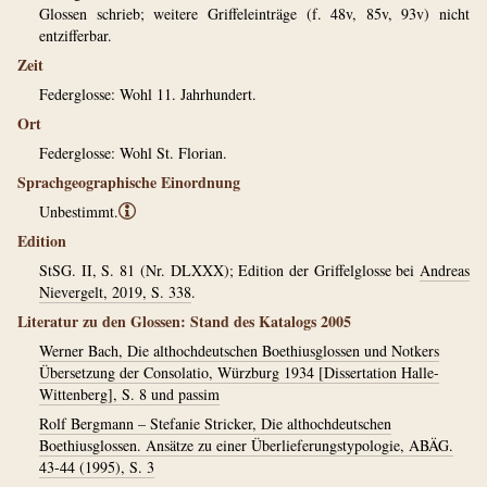
Glossen schrieb; weitere Griffeleinträge (f. 48v, 85v, 93v) nicht
entzifferbar.
Zeit
Federglosse: Wohl 11. Jahrhundert.
Ort
Federglosse: Wohl St. Florian.
Sprachgeographische Einordnung
Unbestimmt.
ⓘ
Edition
StSG. II, S. 81 (Nr. DLXXX); Edition der Griffelglosse bei
Andreas
Nievergelt, 2019, S. 338
.
Literatur zu den Glossen: Stand des Katalogs 2005
Werner Bach, Die althochdeutschen Boethiusglossen und Notkers
Übersetzung der Consolatio, Würzburg 1934 [Dissertation Halle-
Wittenberg], S. 8 und passim
Rolf Bergmann – Stefanie Stricker, Die althochdeutschen
Boethiusglossen. Ansätze zu einer Überlieferungstypologie, ABÄG.
43-44 (1995), S. 3