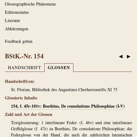
Glossographische Phänomene
Editionsstatus
Literatur
Abkürzungen
Feedback geben
BStK.-Nr. 154
◀
▶
GLOSSEN
HANDSCHRIFT
Handschrift(en)
St. Florian, Bibliothek des Augustiner-Chorherrenstifts XI 75
Glossierte Inhalte
154, f. 45r-101v: Boethius, De consolatione Philosophiae (I-V)
Zahl und Art der Glossen
Textglossierung: 1 interlineare Feder- (f. 46v) und eine interlineare
Griffelglosse (f. 47r) zu Boethius, De consolatione Philosophiae; die
Federglosse von der Hand, die auch die zahlreichen lateinischen