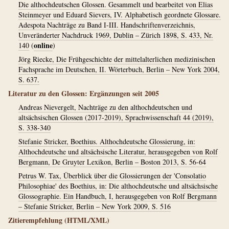
Die althochdeutschen Glossen. Gesammelt und bearbeitet von Elias
Steinmeyer und Eduard Sievers, IV. Alphabetisch geordnete Glossare.
Adespota Nachträge zu Band I-III. Handschriftenverzeichnis,
Unveränderter Nachdruck 1969, Dublin – Zürich 1898, S. 433, Nr.
online
140
(
)
Jörg Riecke, Die Frühgeschichte der mittelalterlichen medizinischen
Fachsprache im Deutschen, II. Wörterbuch, Berlin – New York 2004,
S. 637.
Literatur zu den Glossen: Ergänzungen seit 2005
Andreas Nievergelt, Nachträge zu den althochdeutschen und
altsächsischen Glossen (2017-2019), Sprachwissenschaft 44 (2019),
S. 338-340
Stefanie Stricker, Boethius. Althochdeutsche Glossierung, in:
Althochdeutsche und altsächsische Literatur, herausgegeben von Rolf
Bergmann, De Gruyter Lexikon, Berlin – Boston 2013, S. 56-64
Petrus W. Tax, Überblick über die Glossierungen der 'Consolatio
Philosophiae' des Boethius, in: Die althochdeutsche und altsächsische
Glossographie. Ein Handbuch, I, herausgegeben von Rolf Bergmann
– Stefanie Stricker, Berlin – New York 2009, S. 516
Zitierempfehlung (HTML/XML)