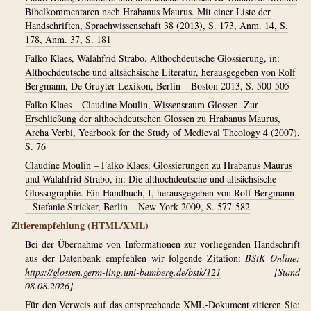
Bibelkommentaren nach Hrabanus Maurus. Mit einer Liste der
Handschriften, Sprachwissenschaft 38 (2013), S. 173, Anm. 14, S.
178, Anm. 37, S. 181
Falko Klaes, Walahfrid Strabo. Althochdeutsche Glossierung, in:
Althochdeutsche und altsächsische Literatur, herausgegeben von Rolf
Bergmann, De Gruyter Lexikon, Berlin – Boston 2013, S. 500-505
Falko Klaes – Claudine Moulin, Wissensraum Glossen. Zur
Erschließung der althochdeutschen Glossen zu Hrabanus Maurus,
Archa Verbi, Yearbook for the Study of Medieval Theology 4 (2007),
S. 76
Claudine Moulin – Falko Klaes, Glossierungen zu Hrabanus Maurus
und Walahfrid Strabo, in: Die althochdeutsche und altsächsische
Glossographie. Ein Handbuch, I, herausgegeben von Rolf Bergmann
– Stefanie Stricker, Berlin – New York 2009, S. 577-582
Zitierempfehlung (HTML/XML)
Bei der Übernahme von Informationen zur vorliegenden Handschrift
aus der Datenbank empfehlen wir folgende Zitation:
BStK Online:
https://glossen.germ-ling.uni-bamberg.de/bstk/121
[Stand
08.08.2026].
Für den Verweis auf das entsprechende XML-Dokument zitieren Sie: