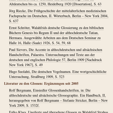
Altdeutschen bis ca. 1250, Heidelberg 1920 [Dissertation], S. 63
Jörg Riecke, Die Frühgeschichte der mittelalterlichen medizinischen
Fachsprache im Deutschen, II. Wörterbuch, Berlin – New York 2004,
S. 637
Ernst Schröter, Walahfrids deutsche Glossierung zu den biblischen
Büchern Genesis bis Regum II und der althochdeutsche Tatian,
Hermaea. Ausgewählte Arbeiten aus dem Deutschen Seminar zu
Halle 16, Halle (Saale) 1926, S. 54, 59, 68
Paul Sievers, Die Accente in althochdeutschen und altsächsischen
Handschriften, Palaestra. Untersuchungen und Texte aus der
deutschen und englischen Philologie 57, Berlin 1909 [Nachdruck
New York 1967], S. 49
Hugo Suolahti, Die deutschen Vogelnamen. Eine wortgeschichtliche
Untersuchung, Straßburg 1909, S. 523
Literatur zu den Glossen: Ergänzungen seit 2005
Rolf Bergmann, Einsiedler Glossenhandschriften, in: Die
althochdeutsche und altsächsische Glossographie. Ein Handbuch, II,
herausgegeben von Rolf Bergmann – Stefanie Stricker, Berlin – New
York 2009, S. 1532f.
Falko Klaes, Unedierte und übersehene Glossen zu Walahfrid Strabos