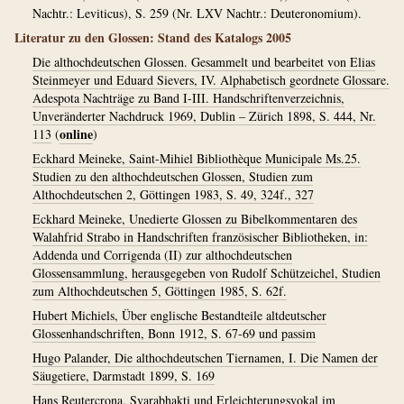
Nachtr.: Leviticus), S. 259 (Nr. LXV Nachtr.: Deuteronomium).
Literatur zu den Glossen: Stand des Katalogs 2005
Die althochdeutschen Glossen. Gesammelt und bearbeitet von Elias
Steinmeyer und Eduard Sievers, IV. Alphabetisch geordnete Glossare.
Adespota Nachträge zu Band I-III. Handschriftenverzeichnis,
Unveränderter Nachdruck 1969, Dublin – Zürich 1898, S. 444, Nr.
online
113
(
)
Eckhard Meineke, Saint-Mihiel Bibliothèque Municipale Ms.25.
Studien zu den althochdeutschen Glossen, Studien zum
Althochdeutschen 2, Göttingen 1983, S. 49, 324f., 327
Eckhard Meineke, Unedierte Glossen zu Bibelkommentaren des
Walahfrid Strabo in Handschriften französischer Bibliotheken, in:
Addenda und Corrigenda (II) zur althochdeutschen
Glossensammlung, herausgegeben von Rudolf Schützeichel, Studien
zum Althochdeutschen 5, Göttingen 1985, S. 62f.
Hubert Michiels, Über englische Bestandteile altdeutscher
Glossenhandschriften, Bonn 1912, S. 67-69 und passim
Hugo Palander, Die althochdeutschen Tiernamen, I. Die Namen der
Säugetiere, Darmstadt 1899, S. 169
Hans Reutercrona, Svarabhakti und Erleichterungsvokal im