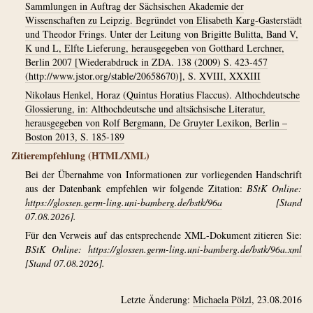
Sammlungen in Auftrag der Sächsischen Akademie der
Wissenschaften zu Leipzig. Begründet von Elisabeth Karg-Gasterstädt
und Theodor Frings. Unter der Leitung von Brigitte Bulitta, Band V,
K und L, Elfte Lieferung, herausgegeben von Gotthard Lerchner,
Berlin 2007 [Wiederabdruck in ZDA. 138 (2009) S. 423-457
(http://www.jstor.org/stable/20658670)], S. XVIII, XXXIII
Nikolaus Henkel, Horaz (Quintus Horatius Flaccus). Althochdeutsche
Glossierung, in: Althochdeutsche und altsächsische Literatur,
herausgegeben von Rolf Bergmann, De Gruyter Lexikon, Berlin –
Boston 2013, S. 185-189
Zitierempfehlung (HTML/XML)
Bei der Übernahme von Informationen zur vorliegenden Handschrift
aus der Datenbank empfehlen wir folgende Zitation:
BStK Online:
https://glossen.germ-ling.uni-bamberg.de/bstk/96a
[Stand
07.08.2026].
Für den Verweis auf das entsprechende XML-Dokument zitieren Sie:
BStK Online:
https://glossen.germ-ling.uni-bamberg.de/bstk/96a.xml
[Stand 07.08.2026].
Letzte Änderung:
Michaela Pölzl
, 23.08.2016