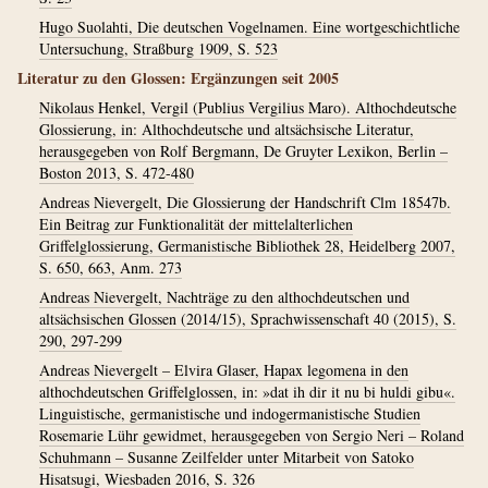
Hugo Suolahti, Die deutschen Vogelnamen. Eine wortgeschichtliche
Untersuchung, Straßburg 1909, S. 523
Literatur zu den Glossen: Ergänzungen seit 2005
Nikolaus Henkel, Vergil (Publius Vergilius Maro). Althochdeutsche
Glossierung, in: Althochdeutsche und altsächsische Literatur,
herausgegeben von Rolf Bergmann, De Gruyter Lexikon, Berlin –
Boston 2013, S. 472-480
Andreas Nievergelt, Die Glossierung der Handschrift Clm 18547b.
Ein Beitrag zur Funktionalität der mittelalterlichen
Griffelglossierung, Germanistische Bibliothek 28, Heidelberg 2007,
S. 650, 663, Anm. 273
Andreas Nievergelt, Nachträge zu den althochdeutschen und
altsächsischen Glossen (2014/15), Sprachwissenschaft 40 (2015), S.
290, 297-299
Andreas Nievergelt – Elvira Glaser, Hapax legomena in den
althochdeutschen Griffelglossen, in: »dat ih dir it nu bi huldi gibu«.
Linguistische, germanistische und indogermanistische Studien
Rosemarie Lühr gewidmet, herausgegeben von Sergio Neri – Roland
Schuhmann – Susanne Zeilfelder unter Mitarbeit von Satoko
Hisatsugi, Wiesbaden 2016, S. 326