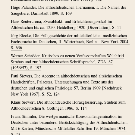
Hugo Palander, Die althochdeutschen Tiernamen, I. Die Namen der
Säugetiere, Darmstadt 1899, S. 169
Hans Reutercrona, Svarabhakti und Erleichterungsvokal im
Altdeutschen bis ca. 1250, Heidelberg 1920 [Dissertation], S. 11
Jörg Riecke, Die Frühgeschichte der mittelalterlichen medizinischen
Fachsprache im Deutschen, II. Wörterbuch, Berlin – New York 2004,
S. 636
Werner Schröder, Kritisches zu neuen Verfasserschaften Walahfrid
Strabos und zur 'althochdeutschen Schriftsprache', ZDA. 87
(1956/57), S. 192
Paul Sievers, Die Accente in althochdeutschen und altsächsischen
Handschriften, Palaestra. Untersuchungen und Texte aus der
deutschen und englischen Philologie 57, Berlin 1909 [Nachdruck
New York 1967], S. 52, 124
Klaus Siewert, Die althochdeutsche Horazglossierung, Studien zum
Althochdeutschen 8, Göttingen 1986, S. 114
Franz Simmler, Die westgermanische Konsonantengemination im
Deutschen unter besonderer Berücksichtigung des Althochdeutschen.
Mit 6 Karten, Münstersche Mittelalter-Schriften 19, München 1974,
S. 23