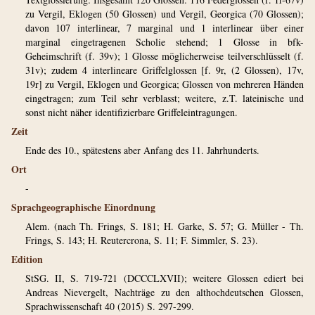
zu Vergil, Eklogen (50 Glossen) und Vergil, Georgica (70 Glossen);
davon 107 interlinear, 7 marginal und 1 interlinear über einer
marginal eingetragenen Scholie stehend; 1 Glosse in bfk-
Geheimschrift (f. 39v); 1 Glosse möglicherweise teilverschlüsselt (f.
31v); zudem 4 interlineare Griffelglossen [f. 9r, (2 Glossen), 17v,
19r] zu Vergil, Eklogen und Georgica; Glossen von mehreren Händen
eingetragen; zum Teil sehr verblasst; weitere, z.T. lateinische und
sonst nicht näher identifizierbare Griffeleintragungen.
Zeit
Ende des 10., spätestens aber Anfang des 11. Jahrhunderts.
Ort
-
Sprachgeographische Einordnung
Alem. (nach Th. Frings, S. 181; H. Garke, S. 57; G. Müller - Th.
Frings, S. 143; H. Reutercrona, S. 11; F. Simmler, S. 23).
Edition
StSG. II, S. 719-721 (DCCCLXVII); weitere Glossen ediert bei
Andreas Nievergelt, Nachträge zu den althochdeutschen Glossen,
Sprachwissenschaft 40 (2015) S. 297-299.