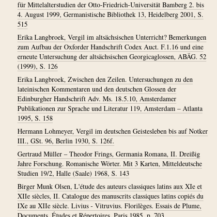
für Mittelalterstudien der Otto-Friedrich-Universität Bamberg 2. bis
4. August 1999, Germanistische Bibliothek 13, Heidelberg 2001, S.
515
Erika Langbroek, Vergil im altsächsischen Unterricht? Bemerkungen
zum Aufbau der Oxforder Handschrift Codex Auct. F.1.16 und eine
erneute Untersuchung der altsächsischen Georgicaglossen, ABÄG. 52
(1999), S. 126
Erika Langbroek, Zwischen den Zeilen. Untersuchungen zu den
lateinischen Kommentaren und den deutschen Glossen der
Edinburgher Handschrift Adv. Ms. 18.5.10, Amsterdamer
Publikationen zur Sprache und Literatur 119, Amsterdam – Atlanta
1995, S. 158
Hermann Lohmeyer, Vergil im deutschen Geistesleben bis auf Notker
III., GSt. 96, Berlin 1930, S. 126f.
Gertraud Müller – Theodor Frings, Germania Romana, II. Dreißig
Jahre Forschung. Romanische Wörter. Mit 3 Karten, Mitteldeutsche
Studien 19/2, Halle (Saale) 1968, S. 143
Birger Munk Olsen, L'étude des auteurs classiques latins aux XIe et
XIIe siècles, II. Catalogue des manuscrits classiques latins copiés du
IXe au XIIe siècle. Livius - Vitruvius. Florilèges. Essais de Plume,
Documents, Études et Répertoires, Paris 1985, p. 703