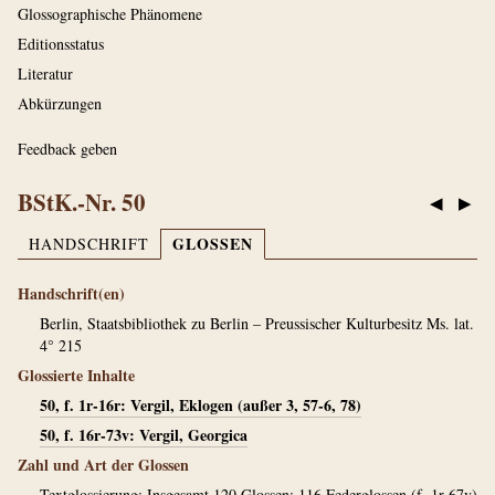
Glossographische Phänomene
Editionsstatus
Literatur
Abkürzungen
Feedback geben
BStK.-Nr. 50
◀
▶
GLOSSEN
HANDSCHRIFT
Handschrift(en)
Berlin, Staatsbibliothek zu Berlin – Preussischer Kulturbesitz Ms. lat.
4° 215
Glossierte Inhalte
50, f. 1r-16r: Vergil, Eklogen (außer 3, 57-6, 78)
50, f. 16r-73v: Vergil, Georgica
Zahl und Art der Glossen
Textglossierung: Insgesamt 120 Glossen: 116 Federglossen (f. 1r-67v)