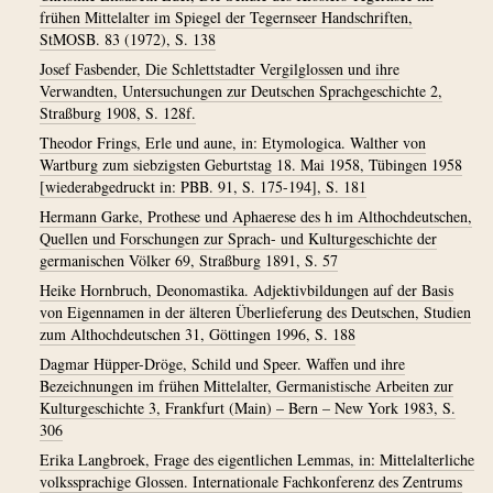
frühen Mittelalter im Spiegel der Tegernseer Handschriften,
StMOSB. 83 (1972), S. 138
Josef Fasbender, Die Schlettstadter Vergilglossen und ihre
Verwandten, Untersuchungen zur Deutschen Sprachgeschichte 2,
Straßburg 1908, S. 128f.
Theodor Frings, Erle und aune, in: Etymologica. Walther von
Wartburg zum siebzigsten Geburtstag 18. Mai 1958, Tübingen 1958
[wiederabgedruckt in: PBB. 91, S. 175-194], S. 181
Hermann Garke, Prothese und Aphaerese des h im Althochdeutschen,
Quellen und Forschungen zur Sprach- und Kulturgeschichte der
germanischen Völker 69, Straßburg 1891, S. 57
Heike Hornbruch, Deonomastika. Adjektivbildungen auf der Basis
von Eigennamen in der älteren Überlieferung des Deutschen, Studien
zum Althochdeutschen 31, Göttingen 1996, S. 188
Dagmar Hüpper-Dröge, Schild und Speer. Waffen und ihre
Bezeichnungen im frühen Mittelalter, Germanistische Arbeiten zur
Kulturgeschichte 3, Frankfurt (Main) – Bern – New York 1983, S.
306
Erika Langbroek, Frage des eigentlichen Lemmas, in: Mittelalterliche
volkssprachige Glossen. Internationale Fachkonferenz des Zentrums