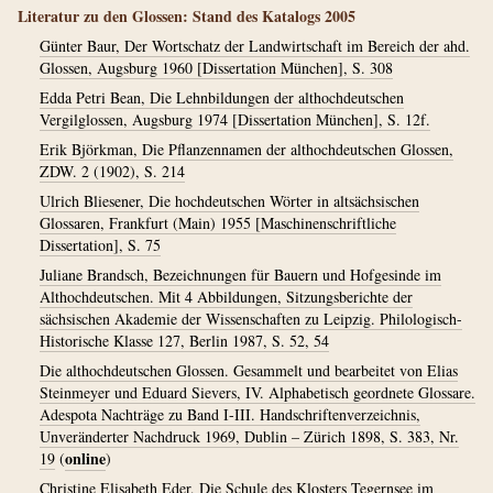
Literatur zu den Glossen: Stand des Katalogs 2005
Günter Baur, Der Wortschatz der Landwirtschaft im Bereich der ahd.
Glossen, Augsburg 1960 [Dissertation München], S. 308
Edda Petri Bean, Die Lehnbildungen der althochdeutschen
Vergilglossen, Augsburg 1974 [Dissertation München], S. 12f.
Erik Björkman, Die Pflanzennamen der althochdeutschen Glossen,
ZDW. 2 (1902), S. 214
Ulrich Bliesener, Die hochdeutschen Wörter in altsächsischen
Glossaren, Frankfurt (Main) 1955 [Maschinenschriftliche
Dissertation], S. 75
Juliane Brandsch, Bezeichnungen für Bauern und Hofgesinde im
Althochdeutschen. Mit 4 Abbildungen, Sitzungsberichte der
sächsischen Akademie der Wissenschaften zu Leipzig. Philologisch-
Historische Klasse 127, Berlin 1987, S. 52, 54
Die althochdeutschen Glossen. Gesammelt und bearbeitet von Elias
Steinmeyer und Eduard Sievers, IV. Alphabetisch geordnete Glossare.
Adespota Nachträge zu Band I-III. Handschriftenverzeichnis,
Unveränderter Nachdruck 1969, Dublin – Zürich 1898, S. 383, Nr.
online
19
(
)
Christine Elisabeth Eder, Die Schule des Klosters Tegernsee im