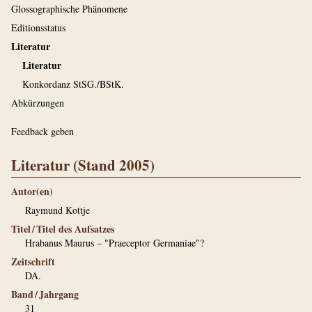
Glossographische Phänomene
Editionsstatus
Literatur
Literatur
Konkordanz StSG./BStK.
Abkürzungen
Feedback geben
Literatur (Stand 2005)
Autor(en)
Raymund Kottje
Titel / Titel des Aufsatzes
Hrabanus Maurus – "Praeceptor Germaniae"?
Zeitschrift
DA.
Band / Jahrgang
31