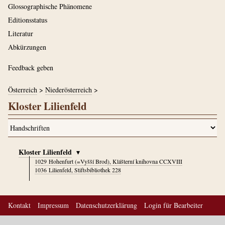
Glossographische Phänomene
Editionsstatus
Literatur
Abkürzungen
Feedback geben
Österreich
>
Niederösterreich
>
Kloster Lilienfeld
Kloster Lilienfeld
▾
1029
Hohenfurt (=Vyšší Brod), Klášterní knihovna CCXVIII
1036
Lilienfeld, Stiftsbibliothek 228
Kontakt
Impressum
Datenschutzerklärung
Login für Bearbeiter