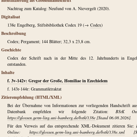
Identifizierung als Glossenhandschrift
Nachtrag zum Katalog: Neufund von A. Nievergelt (2020).
Digitalisat
138e
Engelberg, Stiftsbibliothek Codex 19 (→
Codex
)
Beschreibung
Codex; Pergament; 144 Blätter; 32,3 x 23,8 cm.
Geschichte
Codex der Schrift nach in der Mitte des 12. Jahrhunderts in Engel
entstanden.
Inhalte
f. 3v-142v: Gregor der Große, Homiliae in Ezechielem
f. 143r-144r: Grammatiktraktat
Zitierempfehlung (HTML/XML)
Bei der Übernahme von Informationen zur vorliegenden Handschrift au
Datenbank empfehlen wir folgende Zitation:
BStK Onl
https://glossen.germ-ling.uni-bamberg.de/bstk/138e
[Stand 06.08.2026].
Für den Verweis auf das entsprechende XML-Dokument zitieren Sie:
Online:
https://glossen.germ-ling.uni-bamberg.de/bstk/138e.xml
[St