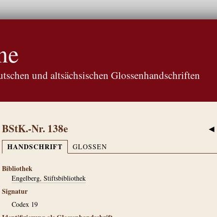
ne
tschen und altsächsischen Glossenhandschriften
BStK.-Nr. 138e
◀
HANDSCHRIFT
GLOSSEN
Bibliothek
Engelberg, Stiftsbibliothek
Signatur
Codex 19