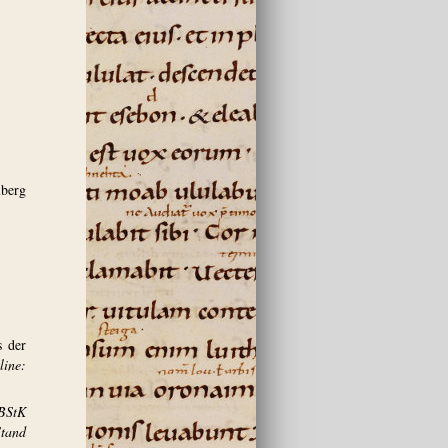
berg
s der
ine:
BStK
and