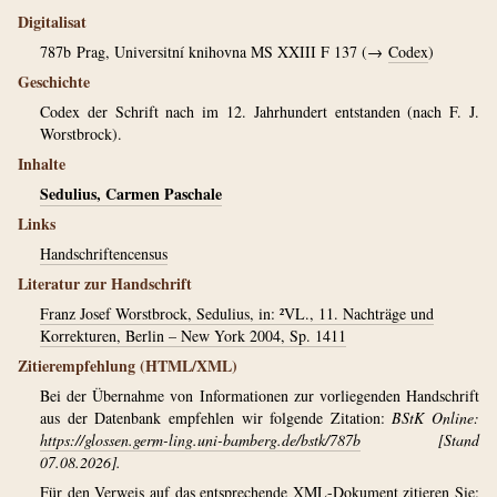
Digitalisat
787b
Prag, Universitní knihovna MS XXIII F 137 (→
Codex
)
Geschichte
Codex der Schrift nach im 12. Jahrhundert entstanden (nach F. J.
Worstbrock).
Inhalte
Sedulius, Carmen Paschale
Links
Handschriftencensus
Literatur zur Handschrift
Franz Josef Worstbrock, Sedulius, in: ²VL., 11. Nachträge und
Korrekturen, Berlin – New York 2004, Sp. 1411
Zitierempfehlung (HTML/XML)
Bei der Übernahme von Informationen zur vorliegenden Handschrift
aus der Datenbank empfehlen wir folgende Zitation:
BStK Online:
https://glossen.germ-ling.uni-bamberg.de/bstk/787b
[Stand
07.08.2026].
Für den Verweis auf das entsprechende XML-Dokument zitieren Sie: